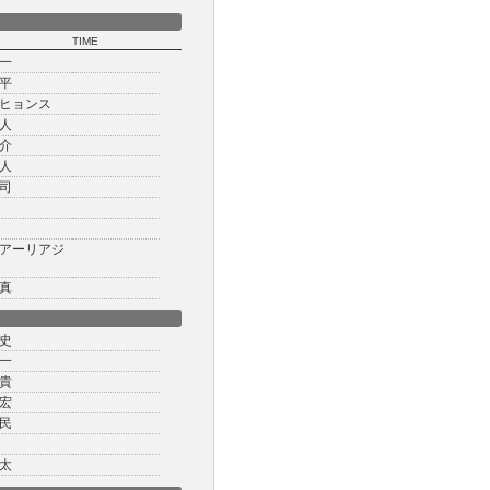
TIME
一
平
ヒョンス
人
介
人
司
アーリアジ
真
史
一
貴
宏
民
太