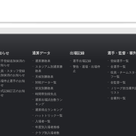
知らせ
通算データ
出場記録
選手・監督・審
選手登録追加抹消の
通算勝敗表
選手出場記録
登録選手一覧
お知らせ
スタジアム別通算勝
警告・退場・出場停
全選手一覧
役員・スタッフ登録
敗表
止
役員・チームスタ
追加抹消のお知らせ
天候別勝敗表
フ一覧
出場停止選手のお知
対戦データ一覧
全監督一覧
らせ
状況別勝敗表
Ｊリーグ担当審判
公式記録訂正のお知
リスト
時間帯別得失点
らせ
全審判一覧
通算出場試合数ラン
キング
通算得点ランキング
ハットトリック一覧
入場者一覧
年度別入場者推移
クラブ別入場者数