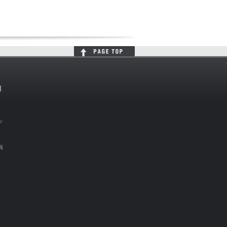
判
ッ
員