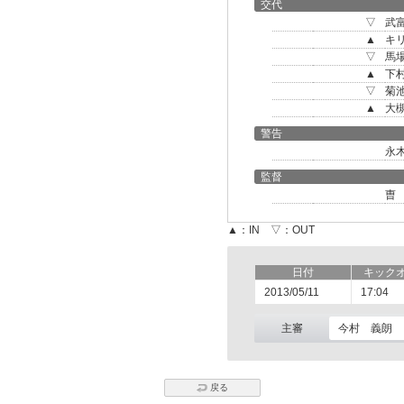
交代
▽
武
▲
キ
▽
馬
▲
下
▽
菊
▲
大
警告
永
監督
曺
▲：IN ▽：OUT
日付
キック
2013/05/11
17:04
主審
今村 義朗
戻る