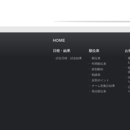
HOME
日程・結果
順位表
お
試合日程・試合結果
順位表
年間順位表
節別動向
戦績表
反則ポイント
チーム別集計結果
得点順位表