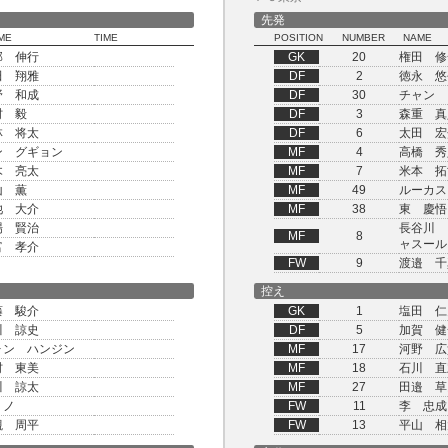
先発
ME
TIME
POSITION
NUMBER
NAME
部 伸行
GK
20
権田 修
田 翔雅
DF
2
徳永 悠
野 和成
DF
30
チャン 
村 毅
DF
3
森重 真
林 将太
DF
6
太田 宏
ン グギョン
MF
4
高橋 秀
木 亮太
MF
7
米本 拓
山 薫
MF
49
ルーカス
池 大介
MF
38
東 慶悟
場 賢治
長谷川 
MF
8
ャスール
富 孝介
FW
9
渡邉 千
控え
藤 駿介
GK
1
塩田 仁
川 諒史
DF
5
加賀 健
ォン ハンジン
MF
17
河野 広
村 東美
MF
18
石川 直
川 諒太
MF
27
田邉 草
リノ
FW
11
李 忠成
槻 周平
FW
13
平山 相