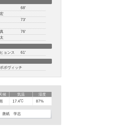
68'
宏
73'
真
76'
太
ヒョンス
61'
ポポヴィッチ
天候
気温
湿度
雨
17.4
87%
唐紙 学志