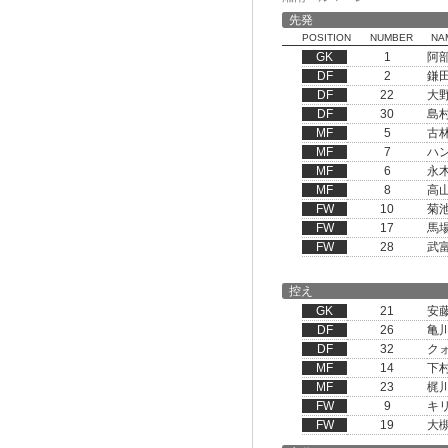
先発
POSITION
NUMBER
NA
GK
1
阿
DF
2
鎌
DF
22
大
DF
30
島
MF
5
古
MF
7
ハ
MF
6
永
MF
8
高
FW
10
菊
FW
17
馬
FW
28
武
控え
GK
21
安
DF
26
亀
DF
32
ク
MF
14
下
MF
23
梶
FW
9
キ
FW
19
大