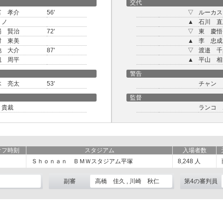
交代
富 孝介
56'
▽
ルーカス
リノ
▲
石川 直
場 賢治
72'
▽
東 慶悟
村 東美
▲
李 忠成
池 大介
87'
▽
渡邉 千
槻 周平
▲
平山 相
警告
木 亮太
53'
チャン 
監督
 貴裁
ランコ 
オフ時刻
スタジアム
入場者数
Ｓｈｏｎａｎ ＢＭＷスタジアム平塚
8,248
人
副審
高橋 佳久 , 川崎 秋仁
第4の審判員