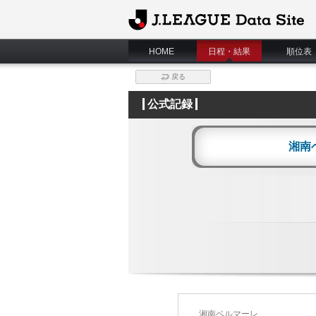
J.League Data Site
HOME
日程・結果
順位表
戻る
公式記録
湘南
湘南ベルマーレ