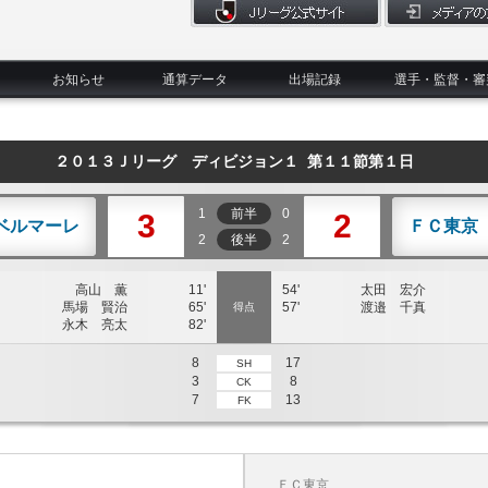
お知らせ
通算データ
出場記録
選手・監督・審
２０１３Ｊリーグ ディビジョン１ 第１１節第１日
1
前半
0
3
2
ベルマーレ
ＦＣ東京
2
後半
2
高山 薫
11'
54'
太田 宏介
馬場 賢治
65'
57'
渡邉 千真
得点
永木 亮太
82'
8
17
SH
3
8
CK
7
13
FK
ＦＣ東京