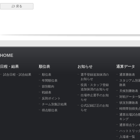
戻る
HOME
日程・結果
順位表
お知らせ
通算データ
試合日程・試合結果
順位表
選手登録追加抹消の
通算勝敗表
お知らせ
年間順位表
スタジアム別
役員・スタッフ登録
敗表
節別動向
追加抹消のお知らせ
天候別勝敗表
戦績表
出場停止選手のお知
対戦データ一
反則ポイント
らせ
状況別勝敗表
チーム別集計結果
公式記録訂正のお知
時間帯別得失
らせ
得点順位表
通算出場試合
キング
通算得点ラン
ハットトリッ
入場者一覧