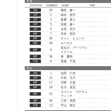
先発
POSITION
NUMBER
NAME
TIME
GK
20
権田 修一
DF
2
徳永 悠平
DF
3
森重 真人
DF
5
加賀 健一
DF
6
太田 宏介
MF
7
米本 拓司
MF
30
チャン ヒョンス
MF
49
ルーカス
長谷川 アーリアジ
MF
8
ャスール
MF
38
東 慶悟
FW
9
渡邉 千真
控え
GK
1
塩田 仁史
DF
14
中村 北斗
MF
17
河野 広貴
MF
18
石川 直宏
ネマニャ ヴチチェ
MF
32
ヴィッチ
MF
36
三田 啓貴
FW
13
平山 相太