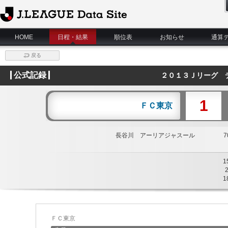
J.League Data Site
HOME
日程・結果
順位表
お知らせ
通算
戻る
公式記録
２０１３Ｊリーグ 
1
ＦＣ東京
長谷川 アーリアジャスール
70
1
1
ＦＣ東京