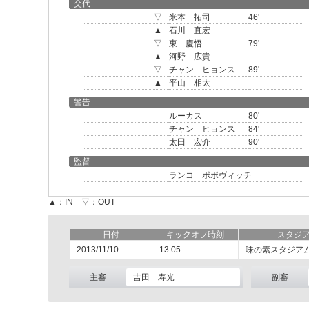
交代
▽
米本 拓司
46'
▲
石川 直宏
▽
東 慶悟
79'
▲
河野 広貴
▽
チャン ヒョンス
89'
▲
平山 相太
警告
ルーカス
80'
チャン ヒョンス
84'
太田 宏介
90'
監督
ランコ ポポヴィッチ
▲：IN ▽：OUT
日付
キックオフ時刻
スタジ
2013/11/10
13:05
味の素スタジア
主審
吉田 寿光
副審