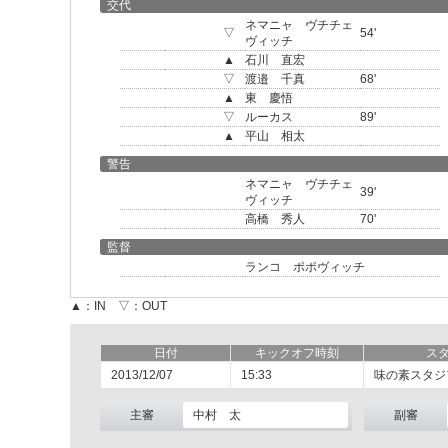
交代
ネマニャ ヴチチェ
▽
54'
ヴィッチ
▲
石川 直宏
▽
渡邉 千真
68'
▲
東 慶悟
▽
ルーカス
89'
▲
平山 相太
警告
ネマニャ ヴチチェ
39'
ヴィッチ
高橋 秀人
70'
監督
ランコ ポポヴィッチ
▲：IN ▽：OUT
日付
キックオフ時刻
ス
2013/12/07
15:33
味の素スタジ
主審
中村 太
副審