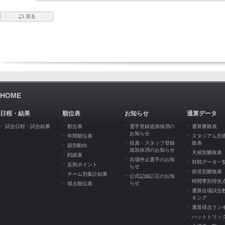
戻る
HOME
日程・結果
順位表
お知らせ
通算データ
試合日程・試合結果
順位表
選手登録追加抹消の
通算勝敗表
お知らせ
年間順位表
スタジアム別
役員・スタッフ登録
敗表
節別動向
追加抹消のお知らせ
天候別勝敗表
戦績表
出場停止選手のお知
対戦データ一
反則ポイント
らせ
状況別勝敗表
チーム別集計結果
公式記録訂正のお知
時間帯別得失
らせ
得点順位表
通算出場試合
キング
通算得点ラン
ハットトリッ