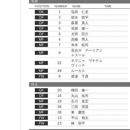
先発
POSITION
NUMBER
NAME
TIME
GK
1
塩田 仁史
DF
2
徳永 悠平
DF
3
森重 真人
DF
5
加賀 健一
DF
6
太田 宏介
MF
4
高橋 秀人
MF
7
米本 拓司
長谷川 アーリアジ
MF
8
ャスール
ネマニャ ヴチチェ
MF
32
ヴィッチ
MF
49
ルーカス
FW
9
渡邉 千真
控え
GK
20
権田 修一
DF
16
丸山 祐市
MF
18
石川 直宏
MF
36
三田 啓貴
MF
38
東 慶悟
FW
13
平山 相太
FW
23
林 容平