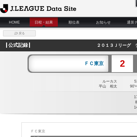
J.League Data Site
HOME
日程・結果
順位表
お知らせ
通算
戻る
公式記録
２０１３Ｊリーグ 
2
ＦＣ東京
ルーカス
53
平山 相太
90'+
1
1
ＦＣ東京