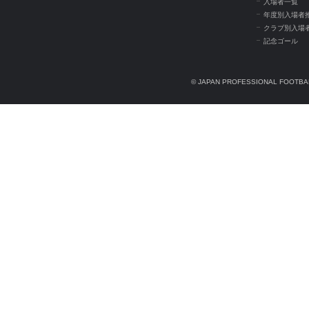
入場者一覧
年度別入場者
クラブ別入場
記念ゴール
© JAPAN PROFESSIONAL FOOTBAL