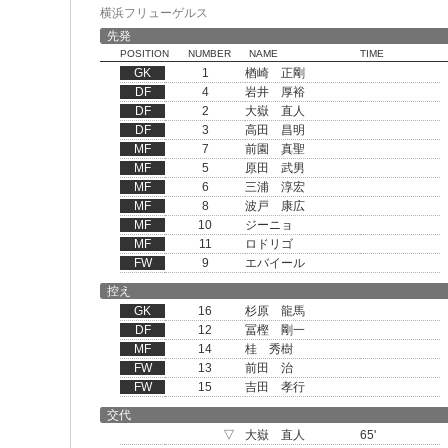
横浜フリューゲルス
先発
POSITION
NUMBER
NAME
TIME
GK
1
楢崎 正剛
DF
4
岩井 厚裕
DF
2
大嶽 直人
DF
3
高田 昌明
MF
7
前園 真聖
MF
5
原田 武男
MF
6
三浦 淳宏
MF
8
波戸 康広
MF
10
ジーニョ
MF
11
ロドリゴ
FW
9
エバイール
控え
GK
16
杉原 龍馬
DF
12
冨樫 剛一
MF
14
桂 秀樹
FW
13
前田 治
FW
15
吉田 孝行
交代
▽
大嶽 直人
65'