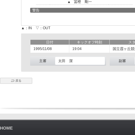
▲
冨樫 剛一
警告
▲：IN ▽：OUT
日付
キックオフ時刻
ス
1995/11/08
19:04
国立霞ヶ丘競
主審
太田 潔
副審
戻る
HOME