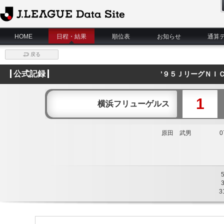
J.League Data Site
HOME
日程・結果
順位表
お知らせ
通算
戻る
公式記録
’９５ＪリーグＮＩ
1
横浜フリューゲルス
原田 武男
07
3