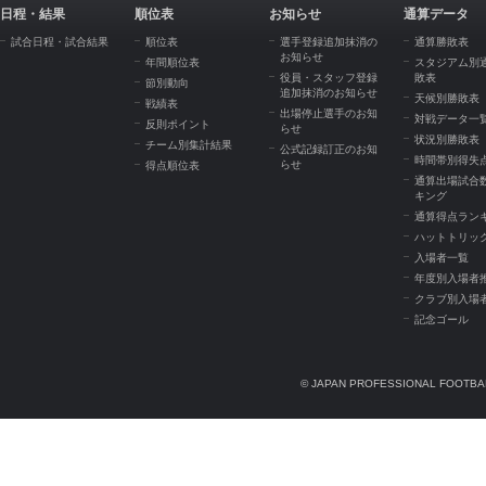
日程・結果
順位表
お知らせ
通算データ
試合日程・試合結果
順位表
選手登録追加抹消の
通算勝敗表
お知らせ
年間順位表
スタジアム別
役員・スタッフ登録
敗表
節別動向
追加抹消のお知らせ
天候別勝敗表
戦績表
出場停止選手のお知
対戦データ一
反則ポイント
らせ
状況別勝敗表
チーム別集計結果
公式記録訂正のお知
時間帯別得失
らせ
得点順位表
通算出場試合
キング
通算得点ラン
ハットトリッ
入場者一覧
年度別入場者
クラブ別入場
記念ゴール
© JAPAN PROFESSIONAL FOOTBAL