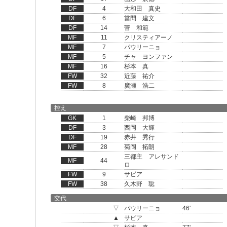
DF
4
大和田 真史
DF
6
當間 建文
DF
14
菅 和範
MF
11
クリスティアーノ
MF
7
パウリーニョ
MF
5
チャ ヨンファン
MF
16
杉本 真
FW
32
近藤 祐介
FW
8
廣瀬 浩二
控え
GK
1
柴崎 邦博
DF
3
西岡 大輝
DF
19
赤井 秀行
MF
28
菊岡 拓朗
三都主 アレサンド
MF
44
ロ
FW
9
サビア
FW
38
久木野 聡
交代
▽
パウリーニョ
46'
▲
サビア