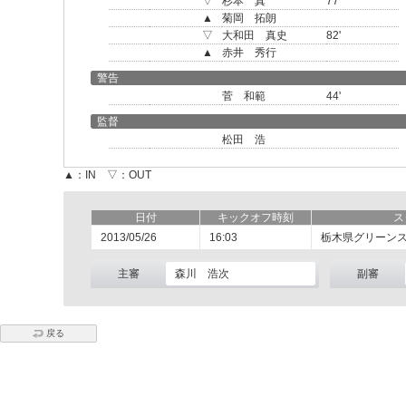
▽
杉本 真
77'
▲
菊岡 拓朗
▽
大和田 真史
82'
▲
赤井 秀行
警告
菅 和範
44'
監督
松田 浩
▲：IN ▽：OUT
日付
キックオフ時刻
ス
2013/05/26
16:03
栃木県グリーン
主審
森川 浩次
副審
戻る