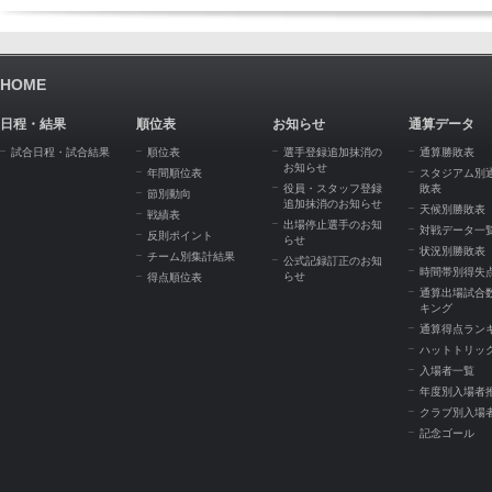
HOME
日程・結果
順位表
お知らせ
通算データ
試合日程・試合結果
順位表
選手登録追加抹消の
通算勝敗表
お知らせ
年間順位表
スタジアム別
役員・スタッフ登録
敗表
節別動向
追加抹消のお知らせ
天候別勝敗表
戦績表
出場停止選手のお知
対戦データ一
反則ポイント
らせ
状況別勝敗表
チーム別集計結果
公式記録訂正のお知
時間帯別得失
らせ
得点順位表
通算出場試合
キング
通算得点ラン
ハットトリッ
入場者一覧
年度別入場者
クラブ別入場
記念ゴール