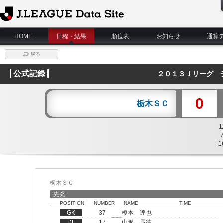
J.League Data Site
HOME
日程・結果
順位表
お知らせ
通算
戻る
公式記録
２０１３Ｊリーグ 
0
栃木ＳＣ
1
1
栃木ＳＣ
先発
POSITION
NUMBER
NAME
TIME
GK
37
榎本 達也
DF
17
山形 辰徳