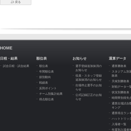
戻る
HOME
日程・結果
順位表
お知らせ
通算データ
試合日程・試合結果
順位表
選手登録追加抹消の
通算勝敗表
お知らせ
年間順位表
スタジアム別
役員・スタッフ登録
敗表
節別動向
追加抹消のお知らせ
天候別勝敗表
戦績表
出場停止選手のお知
対戦データ一
反則ポイント
らせ
状況別勝敗表
チーム別集計結果
公式記録訂正のお知
時間帯別得失
らせ
得点順位表
通算出場試合
キング
通算得点ラン
ハットトリッ
入場者一覧
年度別入場者