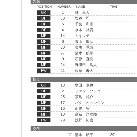
先発
POSITION
NUMBER
NAME
TIME
GK
1
林 卓人
DF
33
塩谷 司
DF
5
千葉 和彦
DF
4
水本 裕貴
MF
14
ミキッチ
MF
6
青山 敏弘
MF
30
柴﨑 晃誠
MF
27
清水 航平
MF
9
石原 直樹
MF
24
野津田 岳人
FW
11
佐藤 寿人
控え
GK
13
増田 卓也
DF
2
ファン ソッコ
MF
25
茶島 雄介
MF
17
パク ヒョンジン
MF
16
山岸 智
MF
10
髙萩 洋次郎
FW
29
浅野 拓磨
交代
▽
清水 航平
29'