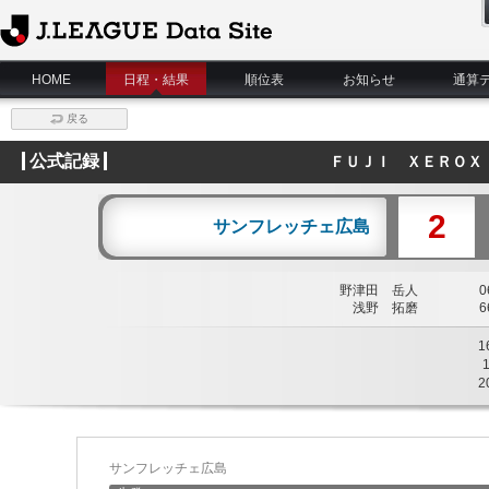
J.League Data Site
HOME
日程・結果
順位表
お知らせ
通算
戻る
公式記録
ＦＵＪＩ ＸＥＲＯＸ
2
サンフレッチェ広島
野津田 岳人
06
浅野 拓磨
66
1
2
サンフレッチェ広島