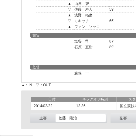
▲
山岸 智
▽
佐藤 寿人
59'
▲
浅野 拓磨
▽
ミキッチ
65'
▲
ファン ソッコ
警告
塩谷 司
87'
石原 直樹
89'
監督
森保 一
▲：IN ▽：OUT
日付
キックオフ時刻
スタ
2014/02/22
13:36
国立競技
主審
佐藤 隆治
副審