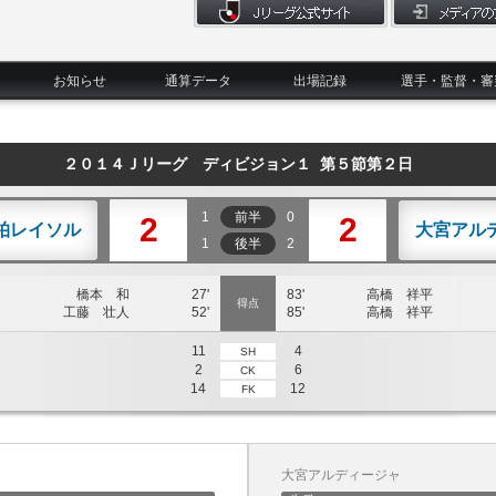
お知らせ
通算データ
出場記録
選手・監督・審
２０１４Ｊリーグ ディビジョン１ 第５節第２日
1
前半
0
2
2
柏レイソル
大宮アル
1
後半
2
橋本 和
27'
83'
高橋 祥平
得点
工藤 壮人
52'
85'
高橋 祥平
11
4
SH
2
6
CK
14
12
FK
大宮アルディージャ