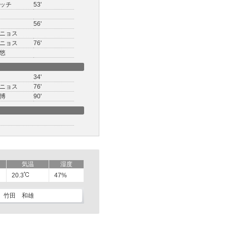
ッチ
53'
56'
ニョス
ニョス
76'
悠
34'
ニョス
76'
博
90'
気温
湿度
20.3
47%
竹田 和雄