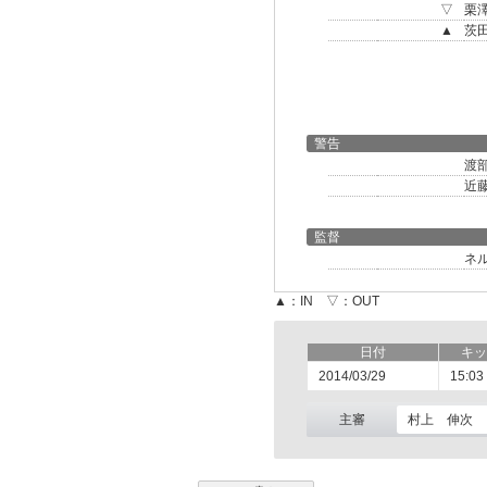
▽
栗
▲
茨
警告
渡
近
監督
ネ
▲：IN ▽：OUT
日付
キッ
2014/03/29
15:03
主審
村上 伸次