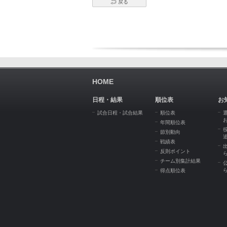
戻る
HOME
日程・結果
順位表
お
試合日程・試合結果
順位表
年間順位表
節別動向
戦績表
反則ポイント
チーム別集計結果
得点順位表