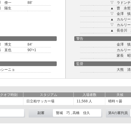
澤 僚一
88'
▽
ラドンチ
田 陽生
▲
曺 永哲
▽
金澤 慎
▲
カルリー
▽
カルリー
▲
長谷川 
警告
部 博文
84'
金澤 慎
藤 直也
90'+1
カルリー
家長 昭
監督
ルシーニョ
大熊 清
クオフ時刻
スタジアム
入場者数
天候
日立柏サッカー場
11,568
人
晴時々曇
副審
聳城 巧 , 高橋 佳久
第4の審判員