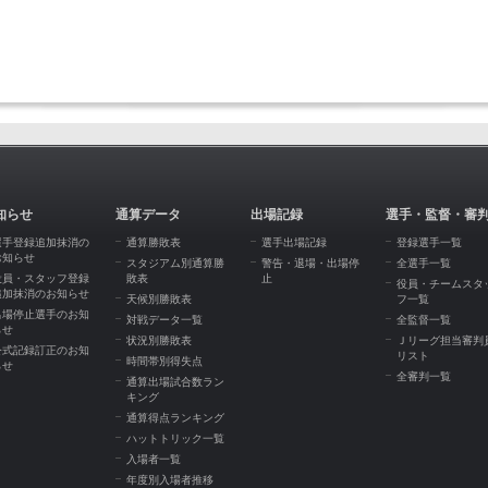
知らせ
通算データ
出場記録
選手・監督・審
選手登録追加抹消の
通算勝敗表
選手出場記録
登録選手一覧
お知らせ
スタジアム別通算勝
警告・退場・出場停
全選手一覧
役員・スタッフ登録
敗表
止
役員・チームスタ
追加抹消のお知らせ
天候別勝敗表
フ一覧
出場停止選手のお知
対戦データ一覧
全監督一覧
らせ
状況別勝敗表
Ｊリーグ担当審判
公式記録訂正のお知
リスト
時間帯別得失点
らせ
全審判一覧
通算出場試合数ラン
キング
通算得点ランキング
ハットトリック一覧
入場者一覧
年度別入場者推移