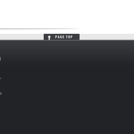
判
ッ
員