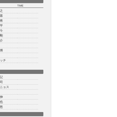
TIME
之
基
将
平
斗
剛
介
博
ッチ
記
司
ニョス
伸
也
悠