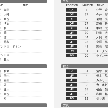
先発
ME
TIME
POSITION
NUMBER
NAME
野 孝憲
GK
1
北野 貴
木 大輔
DF
27
今井 智
藤 直也
DF
2
菊地 光
部 博文
DF
17
高橋 祥
本 和
DF
14
中村 北
山 薫
MF
10
渡邉 大
澤 僚一
MF
34
片岡 洋
谷 秀和
MF
23
金澤 慎
アンドロ ドミン
MF
41
家長 昭
ス
FW
11
ズラタン
アンドロ
FW
20
ラドンチ
藤 壮人
控え
畑 和繁
GK
31
清水 慶
嶋 竜也
MF
4
橋本 晃
湖 直樹
MF
5
カルリー
田 陽生
MF
9
曺 永哲
野 健太
MF
18
横山 知
中 順也
MF
22
和田 拓
村 裕
FW
32
長谷川 
交代