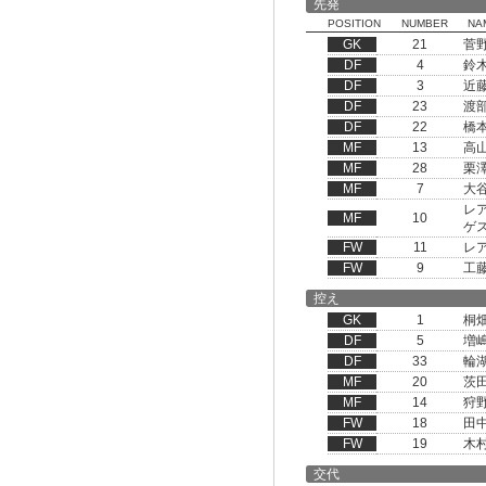
先発
POSITION
NUMBER
NA
GK
21
菅
DF
4
鈴
DF
3
近
DF
23
渡
DF
22
橋
MF
13
高
MF
28
栗
MF
7
大
レ
MF
10
ゲ
FW
11
レ
FW
9
工
控え
GK
1
桐
DF
5
増
DF
33
輪
MF
20
茨
MF
14
狩
FW
18
田
FW
19
木
交代