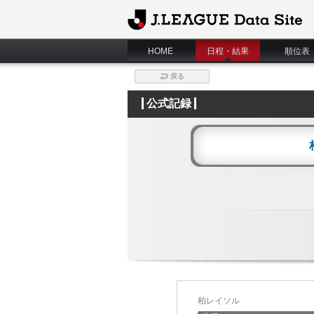
J.League Data Site
HOME
日程・結果
順位表
戻る
公式記録
柏レイソル