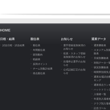
HOME
日程・結果
順位表
お知らせ
通算データ
試合日程・試合結果
順位表
選手登録追加抹消の
通算勝敗表
お知らせ
年間順位表
スタジアム別
役員・スタッフ登録
敗表
節別動向
追加抹消のお知らせ
天候別勝敗表
戦績表
出場停止選手のお知
対戦データ一
反則ポイント
らせ
状況別勝敗表
チーム別集計結果
公式記録訂正のお知
時間帯別得失
らせ
得点順位表
通算出場試合
キング
通算得点ラン
ハットトリッ
入場者一覧
年度別入場者
クラブ別入場
記念ゴール