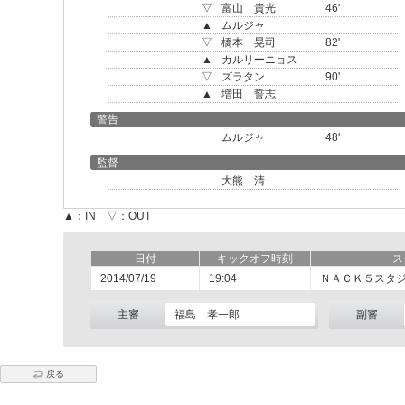
▽
富山 貴光
46'
▲
ムルジャ
▽
橋本 晃司
82'
▲
カルリーニョス
▽
ズラタン
90'
▲
増田 誓志
警告
ムルジャ
48'
監督
大熊 清
▲：IN ▽：OUT
日付
キックオフ時刻
ス
2014/07/19
19:04
ＮＡＣＫ５スタ
主審
福島 孝一郎
副審
戻る