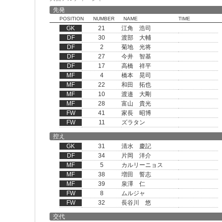
先発
POSITION
NUMBER
NAME
TIME
GK
21
江角 浩司
DF
30
渡部 大輔
DF
2
菊地 光将
DF
27
今井 智基
DF
17
高橋 祥平
MF
4
橋本 晃司
MF
22
和田 拓也
MF
10
渡邉 大剛
MF
28
富山 貴光
FW
41
家長 昭博
FW
11
ズラタン
控え
GK
31
清水 慶記
DF
34
片岡 洋介
MF
5
カルリーニョス
MF
38
増田 誓志
MF
39
泉澤 仁
FW
8
ムルジャ
FW
32
長谷川 悠
交代