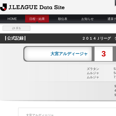
J.League Data Site
HOME
日程・結果
順位表
お知らせ
通算
戻る
公式記録
２０１４Ｊリーグ 
3
大宮アルディージャ
ズラタン
52
ムルジャ
54
ムルジャ
71
大宮アルディージャ