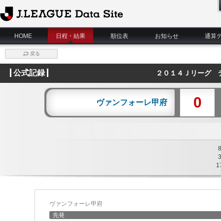
J.League Data Site
HOME
日程・結果
順位表
お知らせ
通算
戻る
公式記録
２０１４Ｊリーグ 
0
ヴァンフォーレ甲府
1
ヴァンフォーレ甲府
先発