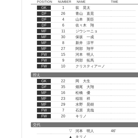
POSITION
NUMBER
NAME
TIME
GK
1
荻 晃太
DF
26
青山 直晃
DF
4
山本 英臣
DF
6
佐々木 翔
MF
11
ジウシーニョ
MF
30
保坂 一成
MF
8
新井 涼平
MF
27
阿部 翔平
FW
15
河本 明人
FW
9
阿部 拓馬
FW
10
クリスティアーノ
控え
GK
22
岡 大生
DF
35
畑尾 大翔
MF
16
松橋 優
MF
23
稲垣 祥
MF
29
水野 晃樹
FW
7
石原 克哉
FW
20
キリノ
交代
▽
河本 明人
46'
▲
キリノ