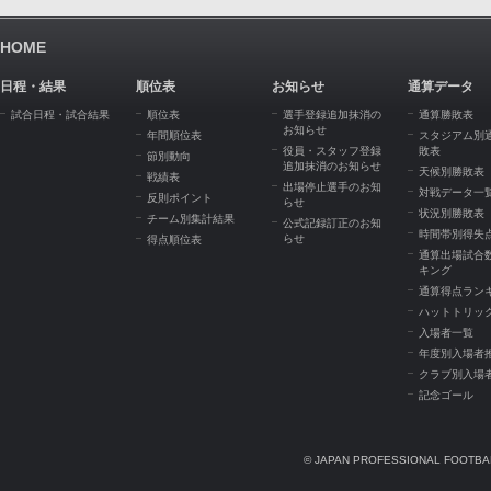
HOME
日程・結果
順位表
お知らせ
通算データ
試合日程・試合結果
順位表
選手登録追加抹消の
通算勝敗表
お知らせ
年間順位表
スタジアム別
役員・スタッフ登録
敗表
節別動向
追加抹消のお知らせ
天候別勝敗表
戦績表
出場停止選手のお知
対戦データ一
反則ポイント
らせ
状況別勝敗表
チーム別集計結果
公式記録訂正のお知
時間帯別得失
らせ
得点順位表
通算出場試合
キング
通算得点ラン
ハットトリッ
入場者一覧
年度別入場者
クラブ別入場
記念ゴール
© JAPAN PROFESSIONAL FOOTBAL