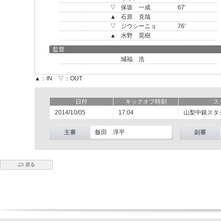
▽
保坂 一成
67'
▲
石原 克哉
▽
ジウシーニョ
76'
▲
水野 晃樹
監督
城福 浩
▲：IN ▽：OUT
日付
キックオフ時刻
ス
2014/10/05
17:04
山梨中銀スタ
主審
飯田 淳平
副審
戻る