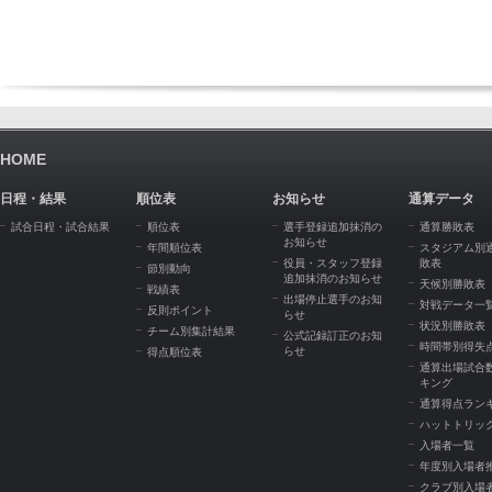
HOME
日程・結果
順位表
お知らせ
通算データ
試合日程・試合結果
順位表
選手登録追加抹消の
通算勝敗表
お知らせ
年間順位表
スタジアム別
役員・スタッフ登録
敗表
節別動向
追加抹消のお知らせ
天候別勝敗表
戦績表
出場停止選手のお知
対戦データ一
反則ポイント
らせ
状況別勝敗表
チーム別集計結果
公式記録訂正のお知
時間帯別得失
らせ
得点順位表
通算出場試合
キング
通算得点ラン
ハットトリッ
入場者一覧
年度別入場者
クラブ別入場