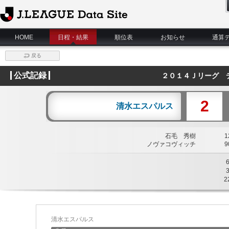
J.League Data Site
HOME
日程・結果
順位表
お知らせ
通算
戻る
公式記録
２０１４Ｊリーグ 
2
清水エスパルス
石毛 秀樹
12
ノヴァコヴィッチ
90
2
清水エスパルス