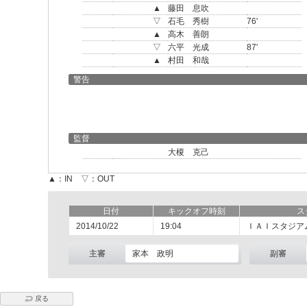
▲
藤田 息吹
▽
石毛 秀樹
76'
▲
高木 善朗
▽
六平 光成
87'
▲
村田 和哉
警告
監督
大榎 克己
▲：IN ▽：OUT
日付
キックオフ時刻
ス
2014/10/22
19:04
ＩＡＩスタジア
主審
家本 政明
副審
戻る