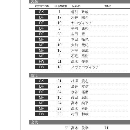
先発
POSITION
NUMBER
NAME
TIME
GK
1
櫛引 政敏
DF
17
河井 陽介
DF
19
ヤコヴィッチ
DF
3
平岡 康裕
DF
28
吉田 豊
MF
7
本田 拓也
MF
10
大前 元紀
MF
16
六平 光成
MF
8
石毛 秀樹
FW
11
高木 俊幸
FW
18
ノヴァコヴィッチ
控え
GK
21
相澤 貴志
DF
27
廣井 友信
DF
34
水谷 拓磨
MF
15
藤田 息吹
MF
24
高木 純平
MF
23
高木 善朗
FW
22
村田 和哉
交代
▽
高木 俊幸
71'