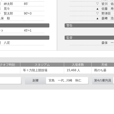
屋 紳太郎
85'
▽
皆川 佑
森 晃斗
▲
佐藤 寿
谷 賢太郎
90'+3
▽
野津田 
久保 順
▲
森﨑 浩
警告
ナト
45'+1
監督
間 八宏
森保 一
クオフ時刻
スタジアム
入場者数
天候
等々力陸上競技場
15,468
人
雨のち曇
副審
宮島 一代 , 川崎 秋仁
第4の審判員