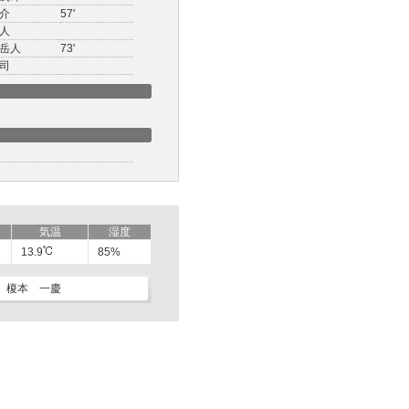
介
57'
人
岳人
73'
司
気温
湿度
13.9
85%
榎本 一慶