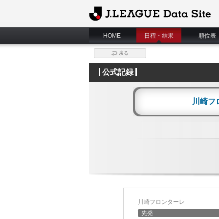
J.League Data Site
HOME
日程・結果
順位表
戻る
公式記録
川崎フ
川崎フロンターレ
先発