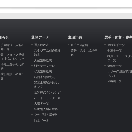
知らせ
通算データ
出場記録
選手・監督・審
選手登録追加抹消の
通算勝敗表
選手出場記録
登録選手一覧
お知らせ
スタジアム別通算勝
警告・退場・出場停
全選手一覧
役員・スタッフ登録
敗表
止
役員・チームスタ
追加抹消のお知らせ
天候別勝敗表
フ一覧
出場停止選手のお知
対戦データ一覧
全監督一覧
らせ
状況別勝敗表
Ｊリーグ担当審判
公式記録訂正のお知
リスト
時間帯別得失点
らせ
全審判一覧
通算出場試合数ラン
キング
通算得点ランキング
ハットトリック一覧
入場者一覧
年度別入場者推移
クラブ別入場者数
記念ゴール