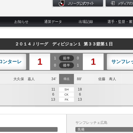
お知らせ
通算データ
出場記録
選手・監督・審
２０１４Ｊリーグ ディビジョン１ 第３３節第１日
1
前半
0
1
1
ロンターレ
サンフレ
0
後半
1
大久保 嘉人
34'
88'
佐藤 寿人
得点
11
18
SH
6
6
CK
13
13
FK
サンフレッチェ広島
先発