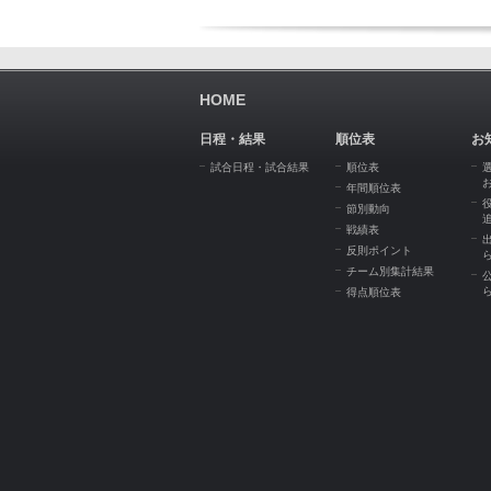
HOME
日程・結果
順位表
お
試合日程・試合結果
順位表
年間順位表
節別動向
戦績表
反則ポイント
チーム別集計結果
得点順位表