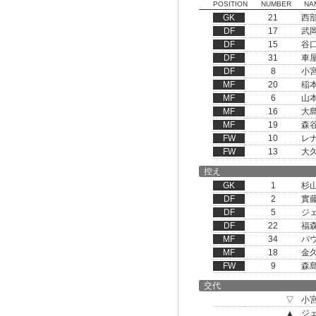
POSITION
NUMBER
NA
GK
21
西
DF
17
武
DF
15
谷
DF
31
車
DF
8
小
MF
20
稲
MF
6
山
MF
16
大
MF
19
森
FW
10
レ
FW
13
大
控え
GK
1
杉
DF
2
實
DF
5
ジ
DF
22
福
MF
34
パ
MF
18
金
FW
9
森
交代
▽
小
▲
ジ