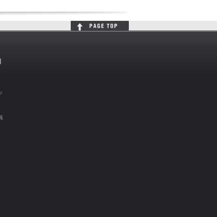
判
ッ
員