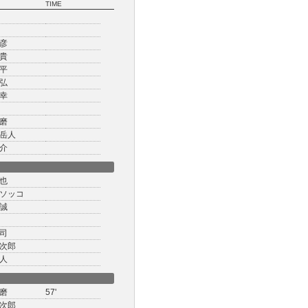
TIME
彦
貴
平
弘
幸
磨
岳人
介
也
ソッコ
誠
司
次郎
人
磨
57'
次郎