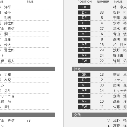
ME
TIME
POSITION
NUMBER
NAME
部 洋平
GK
1
林 卓人
岡 優斗
DF
33
塩谷 司
口 彰悟
DF
5
千葉 和
屋 紳太郎
DF
4
水本 裕
宮山 尊信
MF
27
清水 航
本 潤一
MF
6
青山 敏
本 真希
MF
8
森﨑 和
島 僚太
MF
18
柏 好文
谷 賢太郎
MF
29
浅野 拓
ナト
MF
24
野津田 
久保 嘉人
FW
22
皆川 佑
控え
山 力裕
GK
13
増田 卓
藤 友紀
DF
2
ファン 
ェシ
MF
30
柴﨑 晃
森 晃斗
MF
14
ミキッチ
ウリーニョ
MF
7
森﨑 浩
久保 順
MF
10
髙萩 洋
島 康仁
FW
11
佐藤 寿
交代
宮山 尊信
79'
▽
浅野 拓
ェシ
▲
髙萩 洋