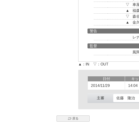
▽
車
▲
福
▽
森
▲
金
警告
レ
監督
風
▲：IN ▽：OUT
日付
キッ
2014/11/29
14:04
主審
佐藤 隆治
戻る