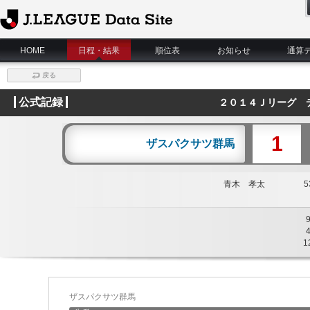
J.League Data Site
HOME
日程・結果
順位表
お知らせ
通算
戻る
公式記録
２０１４Ｊリーグ 
1
ザスパクサツ群馬
青木 孝太
53
1
ザスパクサツ群馬