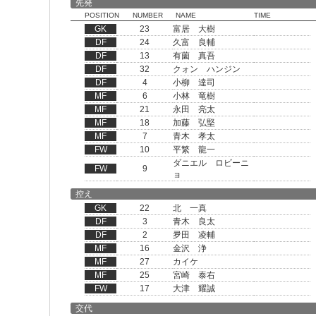
先発
POSITION
NUMBER
NAME
TIME
GK
23
富居 大樹
DF
24
久富 良輔
DF
13
有薗 真吾
DF
32
クォン ハンジン
DF
4
小柳 達司
MF
6
小林 竜樹
MF
21
永田 亮太
MF
18
加藤 弘堅
MF
7
青木 孝太
FW
10
平繁 龍一
ダニエル ロビーニ
FW
9
ョ
控え
GK
22
北 一真
DF
3
青木 良太
DF
2
夛田 凌輔
MF
16
金沢 浄
MF
27
カイケ
MF
25
宮崎 泰右
FW
17
大津 耀誠
交代