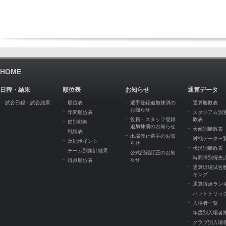
HOME
日程・結果
順位表
お知らせ
通算データ
試合日程・試合結果
順位表
選手登録追加抹消の
通算勝敗表
お知らせ
年間順位表
スタジアム別
役員・スタッフ登録
敗表
節別動向
追加抹消のお知らせ
天候別勝敗表
戦績表
出場停止選手のお知
対戦データ一
反則ポイント
らせ
状況別勝敗表
チーム別集計結果
公式記録訂正のお知
時間帯別得失
らせ
得点順位表
通算出場試合
キング
通算得点ラン
ハットトリッ
入場者一覧
年度別入場者
クラブ別入場