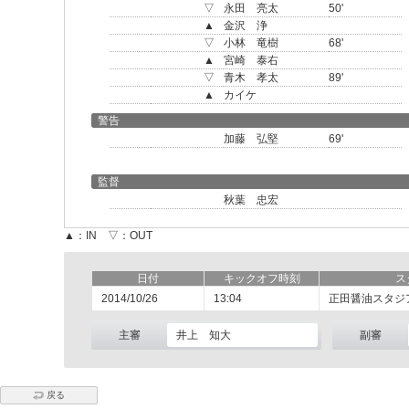
▽
永田 亮太
50'
▲
金沢 浄
▽
小林 竜樹
68'
▲
宮崎 泰右
▽
青木 孝太
89'
▲
カイケ
警告
加藤 弘堅
69'
監督
秋葉 忠宏
▲：IN ▽：OUT
日付
キックオフ時刻
ス
2014/10/26
13:04
正田醤油スタジ
主審
井上 知大
副審
戻る