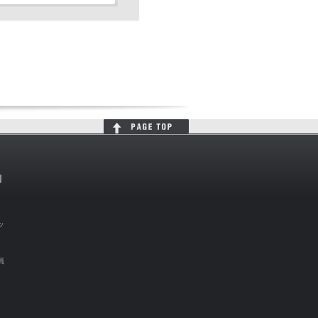
判
ッ
員