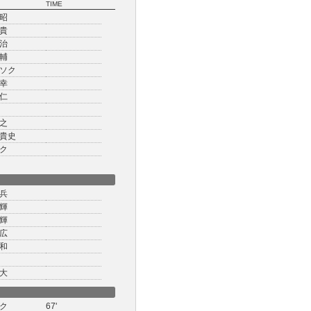
TIME
昭
貴
治
輔
ソク
幸
仁
之
貴史
ク
兵
輝
輝
広
和
大
ク
67'