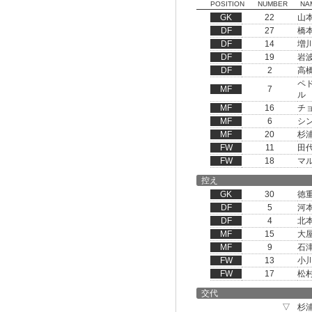
POSITION
NUMBER
NA
GK
22
山
DF
27
橋
DF
14
増
DF
19
岩
DF
2
高
ペ
MF
7
ル
MF
16
チ
MF
6
シ
MF
20
杉
FW
11
田
FW
18
マ
控え
GK
30
徳
DF
5
河
DF
4
北
MF
15
大
MF
9
石
FW
13
小
FW
17
松
交代
▽
杉