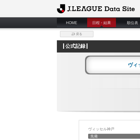
J.League Data Site
HOME
日程・結果
順位表
戻る
公式記録
ヴィ
ヴィッセル神戸
先発