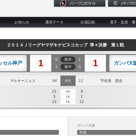
お知らせ
通算データ
出場記録
選手・監督・審
２０１４Ｊリーグヤマザキナビスコカップ 準々決勝 第１戦
0
前半
1
1
1
ッセル神戸
ガンバ大
1
後半
0
マルキーニョス
64'
11'
宇佐美 貴史
得点
21
9
SH
5
1
CK
13
12
FK
ガンバ大阪
先発