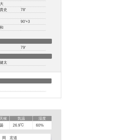
大
貴史
78'
90'+3
和
79'
健太
天候
気温
湿度
曇
26.9
60%
岡 宏道