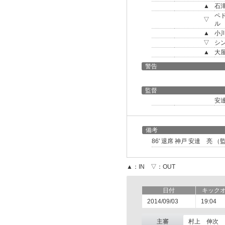
▲
石
ペ
▽
ル
▲
小
▽
シ
▲
大
警告
監督
安
備考
86' 退席 神戸 安達 亮 （
▲：IN ▽：OUT
日付
キック
2014/09/03
19:04
主審
村上 伸次