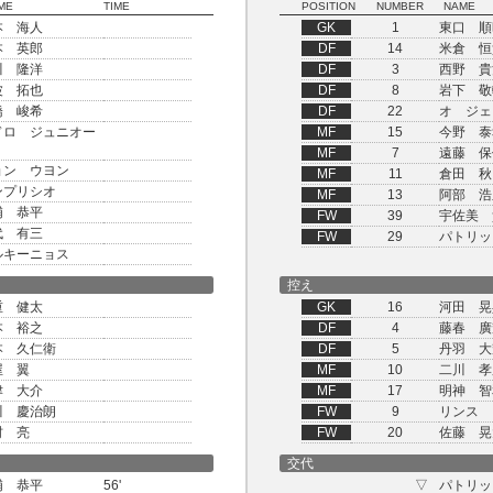
ME
TIME
POSITION
NUMBER
NAME
本 海人
GK
1
東口 順
本 英郎
DF
14
米倉 恒
川 隆洋
DF
3
西野 貴
波 拓也
DF
8
岩下 敬
橋 峻希
DF
22
オ ジェ
ドロ ジュニオー
MF
15
今野 泰
MF
7
遠藤 保
ョン ウヨン
MF
11
倉田 秋
ンプリシオ
MF
13
阿部 浩
浦 恭平
FW
39
宇佐美 
代 有三
FW
29
パトリッ
ルキーニョス
控え
重 健太
GK
16
河田 晃
本 裕之
DF
4
藤春 廣
本 久仁衛
DF
5
丹羽 大
屋 翼
MF
10
二川 孝
津 大介
MF
17
明神 智
川 慶治朗
FW
9
リンス
村 亮
FW
20
佐藤 晃
交代
浦 恭平
56'
▽
パトリッ