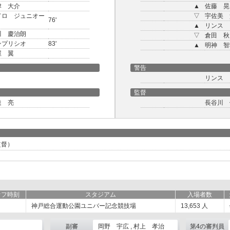
津 大介
▲
佐藤 晃
ドロ ジュニオー
▽
宇佐美 
76'
▲
リンス
川 慶治朗
▽
倉田 秋
ンプリシオ
83'
▲
明神 智
屋 翼
警告
リンス
監督
達 亮
長谷川 
監督）
オフ時刻
スタジアム
入場者数
神戸総合運動公園ユニバー記念競技場
13,653
人
副審
岡野 宇広 , 村上 孝治
第4の審判員