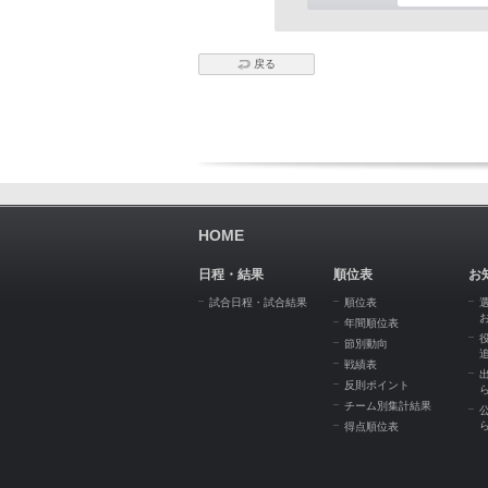
戻る
HOME
日程・結果
順位表
お
試合日程・試合結果
順位表
年間順位表
節別動向
戦績表
反則ポイント
チーム別集計結果
得点順位表