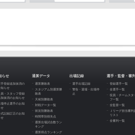
知らせ
通算データ
出場記録
選手・監督・審
選手登録追加抹消の
通算勝敗表
選手出場記録
登録選手一覧
お知らせ
スタジアム別通算勝
警告・退場・出場停
全選手一覧
役員・スタッフ登録
敗表
止
役員・チームスタ
追加抹消のお知らせ
天候別勝敗表
フ一覧
出場停止選手のお知
対戦データ一覧
全監督一覧
らせ
状況別勝敗表
Ｊリーグ担当審判
公式記録訂正のお知
リスト
時間帯別得失点
らせ
全審判一覧
通算出場試合数ラン
キング
通算得点ランキング