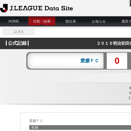
J.League Data Site
HOME
日程・結果
順位表
お知らせ
通算
戻る
公式記録
２０１５明治安田
0
愛媛ＦＣ
1
愛媛ＦＣ
先発