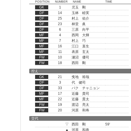
POSITION
NUMBER
NAME
TIME
GK
1
児玉 剛
DF
14
玉林 睦実
DF
25
村上 佑介
DF
23
林堂 眞
DF
6
三原 向平
MF
4
西岡 大輝
MF
7
村上 巧
MF
16
江口 直生
MF
11
表原 玄太
FW
10
瀬沼 優司
FW
18
西田 剛
控え
GK
21
曵地 裕哉
DF
3
代 健司
DF
33
パク チャニョン
MF
17
近藤 貴司
MF
22
近藤 貫太
FW
19
渡辺 亮太
FW
20
河原 和寿
交代
▽
西田 剛
59'
▲
河原 和寿