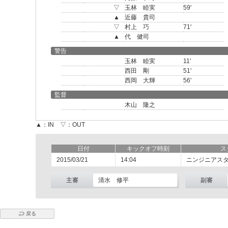
▽
玉林 睦実
59'
▲
近藤 貴司
▽
村上 巧
71'
▲
代 健司
警告
玉林 睦実
11'
西田 剛
51'
西岡 大輝
56'
監督
木山 隆之
▲：IN ▽：OUT
日付
キックオフ時刻
ス
2015/03/21
14:04
ニンジニアス
主審
清水 修平
副審
戻る