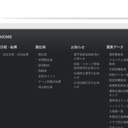
HOME
日程・結果
順位表
お知らせ
通算データ
試合日程・試合結果
順位表
選手登録追加抹消の
通算勝敗表
お知らせ
年間順位表
スタジアム別
役員・スタッフ登録
敗表
節別動向
追加抹消のお知らせ
天候別勝敗表
戦績表
出場停止選手のお知
対戦データ一
反則ポイント
らせ
状況別勝敗表
チーム別集計結果
公式記録訂正のお知
時間帯別得失
らせ
得点順位表
通算出場試合
キング
通算得点ラン
ハットトリッ
入場者一覧
年度別入場者
クラブ別入場
記念ゴール