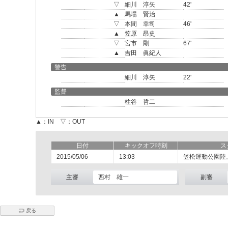
▽
細川 淳矢
42'
▲
馬場 賢治
▽
本間 幸司
46'
▲
笠原 昂史
▽
宮市 剛
67'
▲
吉田 眞紀人
警告
細川 淳矢
22'
監督
柱谷 哲二
▲：IN ▽：OUT
日付
キックオフ時刻
ス
2015/05/06
13:03
笠松運動公園陸
主審
西村 雄一
副審
戻る