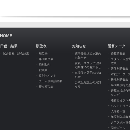
HOME
日程・結果
順位表
お知らせ
通算データ
試合日程・試合結果
順位表
選手登録追加抹消の
通算勝敗表
お知らせ
年間順位表
スタジアム別
役員・スタッフ登録
敗表
節別動向
追加抹消のお知らせ
天候別勝敗表
戦績表
出場停止選手のお知
対戦データ一
反則ポイント
らせ
状況別勝敗表
チーム別集計結果
公式記録訂正のお知
時間帯別得失
らせ
得点順位表
通算出場試合
キング
通算得点ラン
ハットトリッ
入場者一覧
年度別入場者
クラブ別入場
記念ゴール