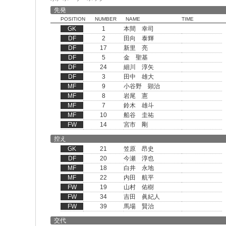
先発
POSITION
NUMBER
NAME
TIME
GK
1
本間 幸司
DF
2
田向 泰輝
DF
17
新里 亮
DF
5
金 聖基
DF
24
細川 淳矢
DF
3
田中 雄大
MF
9
小谷野 顕治
MF
8
岩尾 憲
MF
7
鈴木 雄斗
MF
10
船谷 圭祐
FW
14
宮市 剛
控え
GK
21
笠原 昂史
DF
20
今瀬 淳也
MF
18
白井 永地
MF
22
内田 航平
FW
19
山村 佑樹
FW
34
吉田 眞紀人
FW
39
馬場 賢治
交代