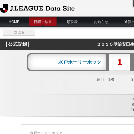
J.League Data Site
HOME
日程・結果
順位表
お知らせ
通算
戻る
公式記録
２０１５明治安田生
1
水戸ホーリーホック
細川 淳矢
31
1
水戸ホーリーホック