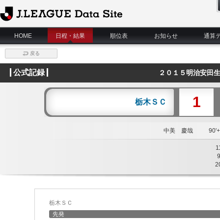
J.League Data Site
HOME
日程・結果
順位表
お知らせ
通算
戻る
公式記録
２０１５明治安田生
1
栃木ＳＣ
中美 慶哉
90'+
1
2
栃木ＳＣ
先発