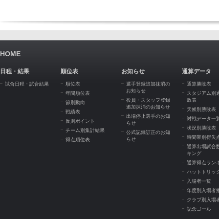
HOME
日程・結果
順位表
お知らせ
通算データ
試合日程・試合結果
順位表
選手登録追加抹消の
通算勝敗表
お知らせ
年間順位表
スタジアム別
役員・スタッフ登録
敗表
節別動向
追加抹消のお知らせ
天候別勝敗表
戦績表
出場停止選手のお知
対戦データ一
反則ポイント
らせ
状況別勝敗表
チーム別集計結果
公式記録訂正のお知
時間帯別得失
らせ
得点順位表
通算出場試合
キング
通算得点ラン
ハットトリッ
入場者一覧
年度別入場者
クラブ別入場
記念ゴール