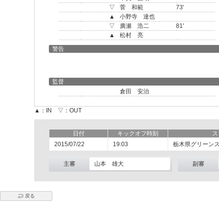
▽
菅 和範
73'
▲
小野寺 達也
▽
廣瀬 浩二
81'
▲
松村 亮
警告
監督
倉田 安治
▲：IN ▽：OUT
日付
キックオフ時刻
ス
2015/07/22
19:03
栃木県グリーン
主審
山本 雄大
副審
戻る