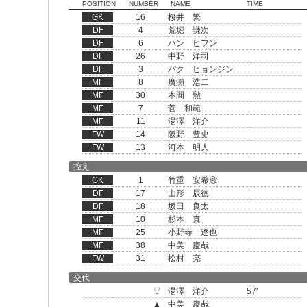
POSITION
NUMBER
NAME
TIME
GK
16
桜井 繁
DF
4
荒堀 謙次
DF
6
ハン ヒフン
DF
26
中野 洋司
DF
3
パク ヒョンジン
MF
8
廣瀬 浩二
MF
30
本間 勲
MF
7
菅 和範
MF
11
湯澤 洋介
FW
14
阪野 豊史
FW
13
河本 明人
控え
GK
1
竹重 安希彦
DF
17
山形 辰徳
DF
18
坂田 良太
MF
10
杉本 真
MF
25
小野寺 達也
MF
38
中美 慶哉
FW
31
松村 亮
交代
▽
湯澤 洋介
57'
▲
中美 慶哉