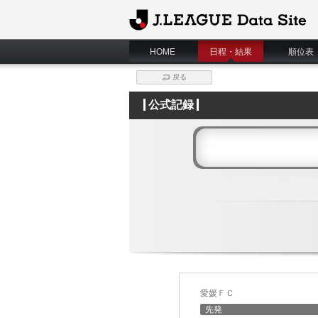
J.League Data Site
HOME
日程・結果
順位表
戻る
公式記録
愛媛ＦＣ
先発