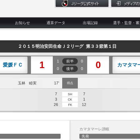
お知らせ
通算データ
出場記録
選手・監督・審
２０１５明治安田生命Ｊ２リーグ 第３３節第１日
1
前半
0
1
0
愛媛ＦＣ
カマタマ
0
後半
0
玉林 睦実
17'
得点
7
7
SH
3
1
CK
26
12
FK
カマタマーレ讃岐
先発