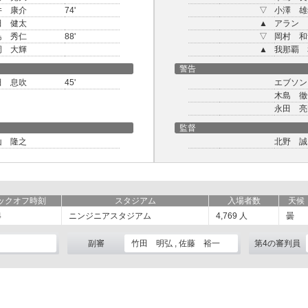
井 康介
74'
▽
小澤 雄
田 健太
▲
アラン
島 秀仁
88'
▽
岡村 和
岡 大輝
▲
我那覇 
警告
田 息吹
45'
エブソン
木島 徹
永田 亮
監督
山 隆之
北野 誠
ックオフ時刻
スタジアム
入場者数
天候
4
ニンジニアスタジアム
4,769
人
曇
副審
竹田 明弘 , 佐藤 裕一
第4の審判員