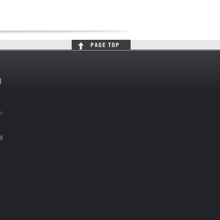
判
ッ
員