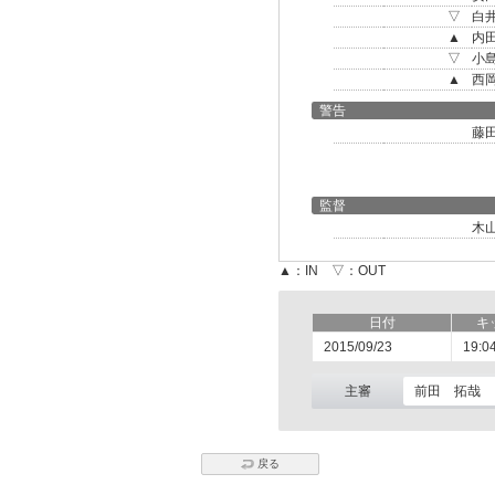
▽
白
▲
内
▽
小
▲
西
警告
藤
監督
木
▲：IN ▽：OUT
日付
キ
2015/09/23
19:0
主審
前田 拓哉
戻る