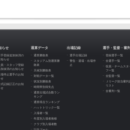
知らせ
通算データ
出場記録
選手・監督・審
選手登録追加抹消の
通算勝敗表
選手出場記録
登録選手一覧
お知らせ
スタジアム別通算勝
警告・退場・出場停
全選手一覧
役員・スタッフ登録
敗表
止
役員・チームスタ
追加抹消のお知らせ
天候別勝敗表
フ一覧
出場停止選手のお知
対戦データ一覧
全監督一覧
らせ
状況別勝敗表
Ｊリーグ担当審判
公式記録訂正のお知
リスト
時間帯別得失点
らせ
全審判一覧
通算出場試合数ラン
キング
通算得点ランキング
ハットトリック一覧
入場者一覧
年度別入場者推移
クラブ別入場者数
記念ゴール