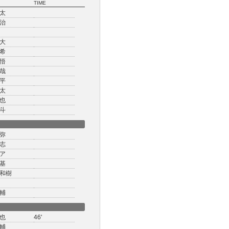
TIME
太
治
大
希
悟
哉
平
太
也
斗
弥
志
ア
基
和樹
輔
也
46'
輔