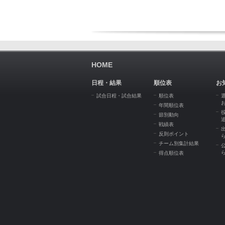
HOME
日程・結果
順位表
お
試合日程・試合結果
順位表
年間順位表
節別動向
戦績表
反則ポイント
チーム別集計結果
得点順位表