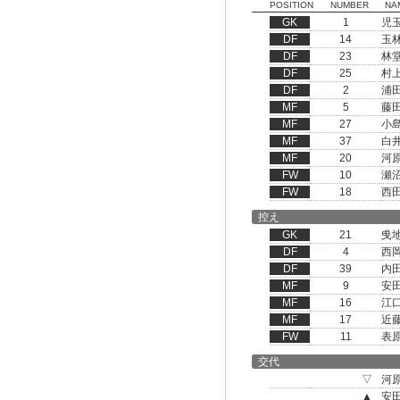
POSITION
NUMBER
NA
GK
1
児
DF
14
玉
DF
23
林
DF
25
村
DF
2
浦
MF
5
藤
MF
27
小
MF
37
白
MF
20
河
FW
10
瀬
FW
18
西
控え
GK
21
曵
DF
4
西
DF
39
内
MF
9
安
MF
16
江
MF
17
近
FW
11
表
交代
▽
河
▲
安