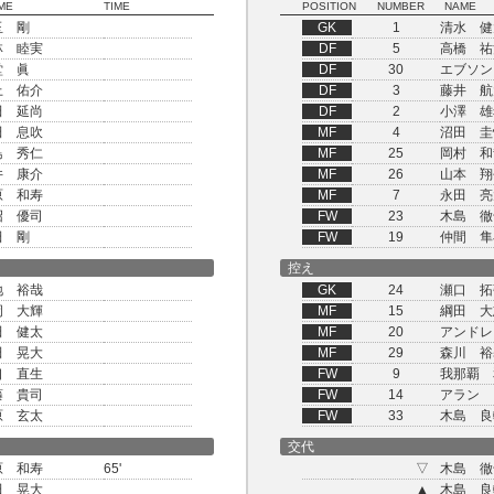
ME
TIME
POSITION
NUMBER
NAME
玉 剛
GK
1
清水 健
林 睦実
DF
5
高橋 祐
堂 眞
DF
30
エブソン
上 佑介
DF
3
藤井 航
田 延尚
DF
2
小澤 雄
田 息吹
MF
4
沼田 圭
島 秀仁
MF
25
岡村 和
井 康介
MF
26
山本 翔
原 和寿
MF
7
永田 亮
沼 優司
FW
23
木島 徹
田 剛
FW
19
仲間 隼
控え
地 裕哉
GK
24
瀬口 拓
岡 大輝
MF
15
綱田 大
田 健太
MF
20
アンドレ
田 晃大
MF
29
森川 裕
口 直生
FW
9
我那覇 
藤 貴司
FW
14
アラン
原 玄太
FW
33
木島 良
交代
原 和寿
65'
▽
木島 徹
田 晃大
▲
木島 良