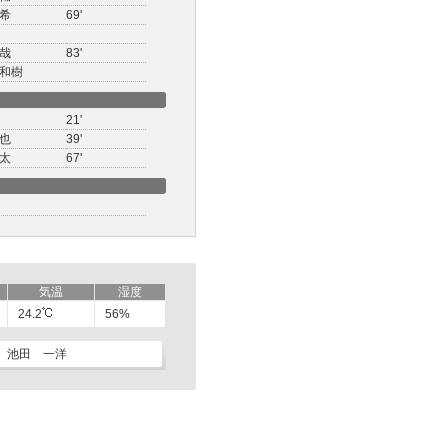
希
69'
哉
83'
和樹
21'
也
39'
太
67'
気温
湿度
24.2
56%
池田 一洋