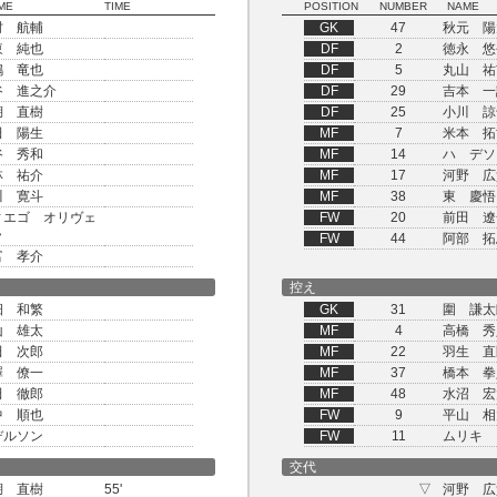
ME
TIME
POSITION
NUMBER
NAME
村 航輔
GK
47
秋元 陽
東 純也
DF
2
徳永 悠
嶋 竜也
DF
5
丸山 祐
谷 進之介
DF
29
吉本 一
湖 直樹
DF
25
小川 諒
田 陽生
MF
7
米本 拓
谷 秀和
MF
14
ハ デソ
林 祐介
MF
17
河野 広
川 寛斗
MF
38
東 慶悟
ィエゴ オリヴェ
FW
20
前田 遼
ラ
FW
44
阿部 拓
富 孝介
控え
畑 和繁
GK
31
圍 謙太
山 雄太
MF
4
高橋 秀
田 次郎
MF
22
羽生 直
澤 僚一
MF
37
橋本 拳
田 徹郎
MF
48
水沼 宏
中 順也
FW
9
平山 相
デルソン
FW
11
ムリキ
交代
湖 直樹
55'
▽
河野 広