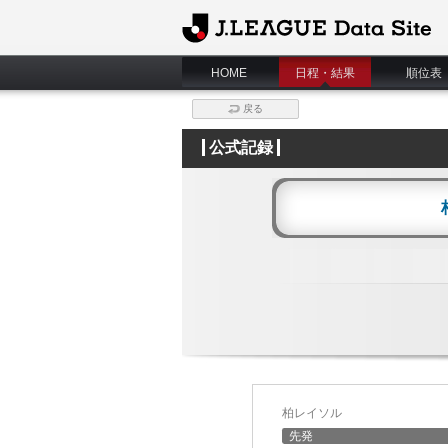
J.League Data Site
HOME
日程・結果
順位表
戻る
公式記録
柏レイソル
先発