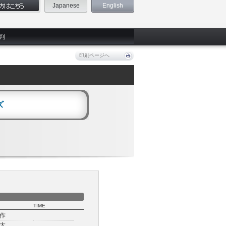
Japanese
English
判
印刷ページへ
ズ
TIME
作
太