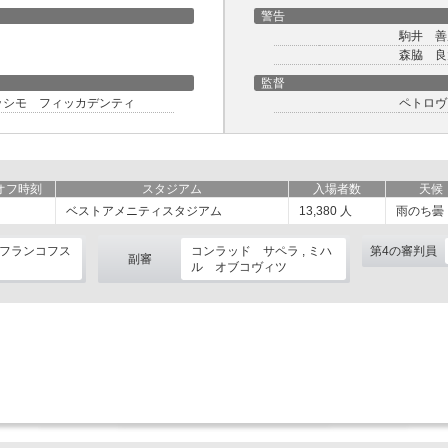
警告
駒井 善
森脇 良
監督
ッシモ フィッカデンティ
ペトロヴ
オフ時刻
スタジアム
入場者数
天候
ベストアメニティスタジアム
13,380
人
雨のち曇
フランコフス
コンラッド サペラ , ミハ
第4の審判員
副審
ル オブコヴィツ