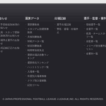
知らせ
通算データ
出場記録
選手・監督・審
選手登録追加抹消の
通算勝敗表
選手出場記録
登録選手一覧
お知らせ
スタジアム別通算勝
警告・退場・出場停
全選手一覧
役員・スタッフ登録
敗表
止
役員・チームスタ
追加抹消のお知らせ
天候別勝敗表
フ一覧
出場停止選手のお知
対戦データ一覧
全監督一覧
らせ
状況別勝敗表
Ｊリーグ担当審判
公式記録訂正のお知
リスト
時間帯別得失点
らせ
全審判一覧
通算出場試合数ラン
キング
通算得点ランキング
ハットトリック一覧
入場者一覧
年度別入場者推移
クラブ別入場者数
記念ゴール
© JAPAN PROFESSIONAL FOOTBALL LEAGUE J.LEAGUE,INC. ALL RIGHTS RESERVED.