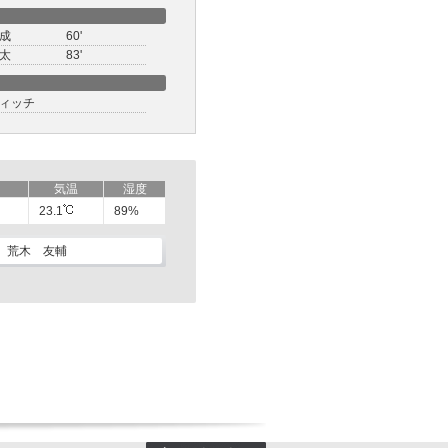
成
60'
太
83'
ィッチ
気温
湿度
23.1
89%
荒木 友輔