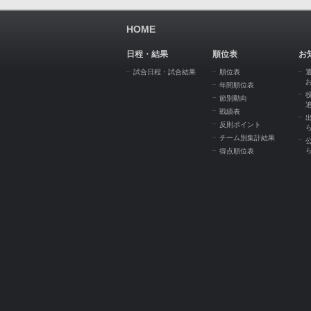
HOME
日程・結果
順位表
お
試合日程・試合結果
順位表
年間順位表
節別動向
戦績表
反則ポイント
チーム別集計結果
得点順位表