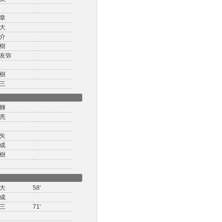
章
大
介
樹
友弥
樹
三
輝
亮
矢
成
樹
大
58'
成
三
71'