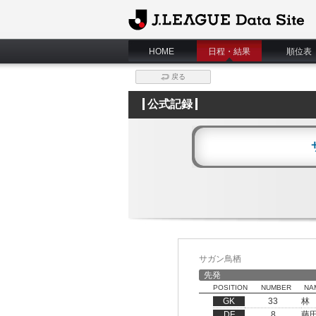
J.League Data Site
HOME
日程・結果
順位表
戻る
公式記録
サガン鳥栖
先発
POSITION
NUMBER
NA
GK
33
林
DF
8
藤