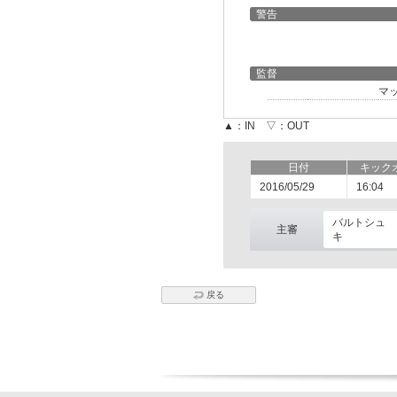
警告
監督
マ
▲：IN ▽：OUT
日付
キック
2016/05/29
16:04
バルトシュ 
主審
キ
戻る