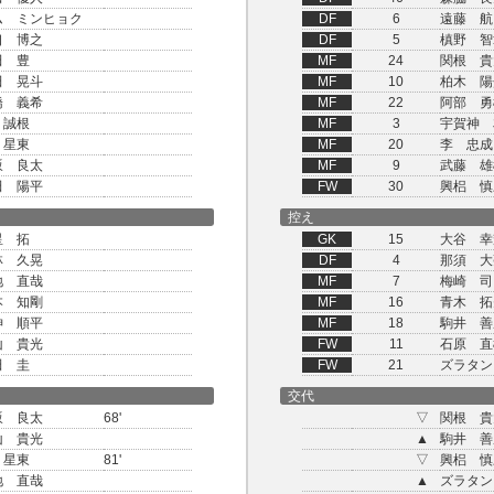
ム ミンヒョク
DF
6
遠藤 航
口 博之
DF
5
槙野 智
田 豊
MF
24
関根 貴
田 晃斗
MF
10
柏木 陽
橋 義希
MF
22
阿部 勇
 誠根
MF
3
宇賀神 
 星東
MF
20
李 忠成
坂 良太
MF
9
武藤 雄
田 陽平
FW
30
興梠 慎
控え
星 拓
GK
15
大谷 幸
林 久晃
DF
4
那須 大
地 直哉
MF
7
梅崎 司
本 知剛
MF
16
青木 拓
神 順平
MF
18
駒井 善
山 貴光
FW
11
石原 直
田 圭
FW
21
ズラタン
交代
坂 良太
68'
▽
関根 貴
山 貴光
▲
駒井 善
 星東
81'
▽
興梠 慎
地 直哉
▲
ズラタン