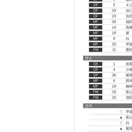
DF
5
キ
DF
29
谷
DF
23
吉
MF
30
福
MF
14
高
MF
16
崔
MF
9
白
MF
25
早
FW
11
豊
控え
GK
1
赤
DF
4
小
DF
36
菊
MF
6
岡
MF
19
楠
FW
18
富
FW
22
池
交代
▽
早
▲
富
▽
白
▲
菊