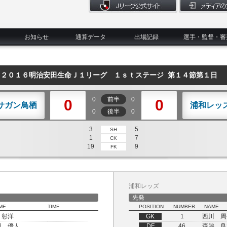
お知らせ
通算データ
出場記録
選手・監督・審
２０１６明治安田生命Ｊ１リーグ １ｓｔステージ 第１４節第１日
0
前半
0
0
0
サガン鳥栖
浦和レッ
0
後半
0
3
5
SH
1
7
CK
19
9
FK
浦和レッズ
先発
ME
TIME
POSITION
NUMBER
NAME
 彰洋
GK
1
西川 周
田 優人
DF
46
森脇 良