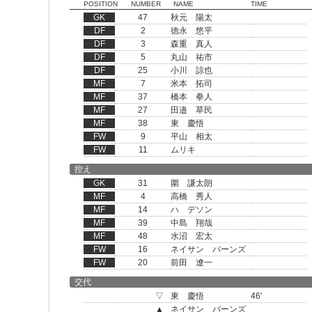
POSITION
NUMBER
NAME
TIME
GK
47
秋元 陽太
DF
2
徳永 悠平
DF
3
森重 真人
DF
5
丸山 祐市
DF
25
小川 諒也
MF
7
米本 拓司
MF
37
橋本 拳人
MF
27
田邉 草民
MF
38
東 慶悟
FW
9
平山 相太
FW
11
ムリキ
控え
GK
31
圍 謙太朗
MF
4
高橋 秀人
MF
14
ハ デソン
MF
39
中島 翔哉
MF
48
水沼 宏太
FW
16
ネイサン バーンズ
FW
20
前田 遼一
交代
▽
東 慶悟
46'
▲
ネイサン バーンズ