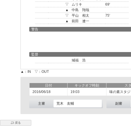
▽
ムリキ
69'
▲
中島 翔哉
▽
平山 相太
75'
▲
前田 遼一
警告
監督
城福 浩
▲：IN ▽：OUT
日付
キックオフ時刻
ス
2016/06/18
19:03
味の素スタジ
主審
荒木 友輔
副審
戻る