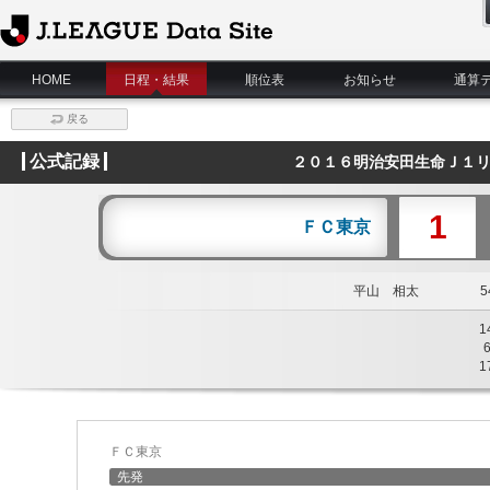
J.League Data Site
HOME
日程・結果
順位表
お知らせ
通算
戻る
公式記録
２０１６明治安田生命Ｊ１リ
1
ＦＣ東京
平山 相太
54
1
1
ＦＣ東京
先発