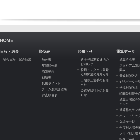
HOME
日程・結果
順位表
お知らせ
通算データ
試合日程・試合結果
順位表
選手登録追加抹消の
通算勝敗表
お知らせ
年間順位表
スタジアム別
役員・スタッフ登録
敗表
節別動向
追加抹消のお知らせ
天候別勝敗表
戦績表
出場停止選手のお知
対戦データ一
反則ポイント
らせ
状況別勝敗表
チーム別集計結果
公式記録訂正のお知
時間帯別得失
らせ
得点順位表
通算出場試合
キング
通算得点ラン
ハットトリッ
入場者一覧
年度別入場者
クラブ別入場
記念ゴール