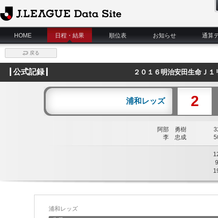
J.League Data Site
HOME
日程・結果
順位表
お知らせ
通算
戻る
公式記録
２０１６明治安田生命Ｊ１
2
浦和レッズ
阿部 勇樹
32
李 忠成
50
1
1
浦和レッズ