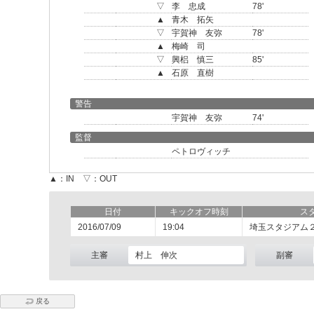
▽
李 忠成
78'
▲
青木 拓矢
▽
宇賀神 友弥
78'
▲
梅崎 司
▽
興梠 慎三
85'
▲
石原 直樹
警告
宇賀神 友弥
74'
監督
ペトロヴィッチ
▲：IN ▽：OUT
日付
キックオフ時刻
ス
2016/07/09
19:04
埼玉スタジアム
主審
村上 伸次
副審
戻る