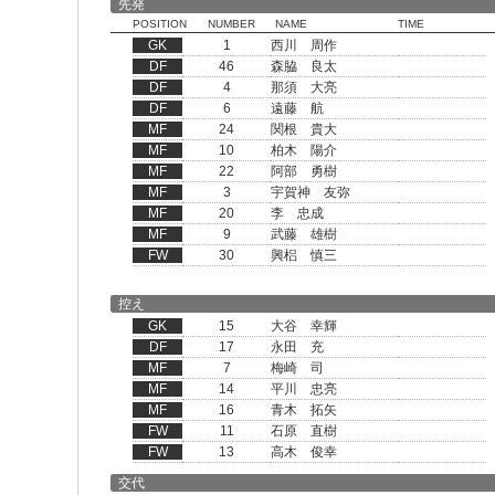
先発
POSITION
NUMBER
NAME
TIME
GK
1
西川 周作
DF
46
森脇 良太
DF
4
那須 大亮
DF
6
遠藤 航
MF
24
関根 貴大
MF
10
柏木 陽介
MF
22
阿部 勇樹
MF
3
宇賀神 友弥
MF
20
李 忠成
MF
9
武藤 雄樹
FW
30
興梠 慎三
控え
GK
15
大谷 幸輝
DF
17
永田 充
MF
7
梅崎 司
MF
14
平川 忠亮
MF
16
青木 拓矢
FW
11
石原 直樹
FW
13
高木 俊幸
交代