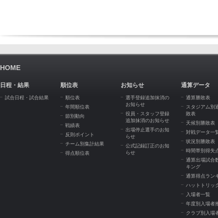
HOME
日程・結果
順位表
お知らせ
通算データ
試合日程・試合結果
順位表
選手登録追加抹消の
通算勝敗表
お知らせ
年間順位表
スタジアム別
役員・スタッフ登録
敗表
節別動向
追加抹消のお知らせ
天候別勝敗表
戦績表
出場停止選手のお知
対戦データ一
反則ポイント
らせ
状況別勝敗表
チーム別集計結果
公式記録訂正のお知
時間帯別得失
らせ
得点順位表
通算出場試合
キング
通算得点ラン
ハットトリッ
入場者一覧
年度別入場者
クラブ別入場