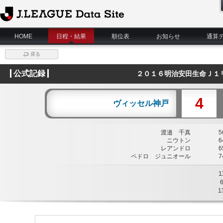
J.League Data Site
HOME
日程・結果
順位表
お知らせ
通算
戻る
公式記録
２０１６明治安田生命Ｊ１
4
ヴィッセル神戸
渡邉 千真
56
ニウトン
64
レアンドロ
65
ペドロ ジュニオール
74
1
1