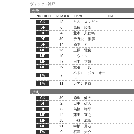
ヴィッセル神戸
先発
POSITION
NUMBER
NAME
TIME
GK
18
キム スンギュ
DF
6
高橋 峻希
DF
4
北本 久仁衛
DF
39
伊野波 雅彦
DF
44
橋本 和
MF
24
三原 雅俊
MF
10
ニウトン
MF
17
田中 英雄
MF
19
渡邉 千真
ペドロ ジュニオー
FW
7
ル
FW
11
レアンドロ
控え
GK
30
徳重 健太
DF
2
田中 雄大
DF
8
高橋 祥平
MF
14
藤田 直之
MF
15
小林 成豪
MF
31
中坂 勇哉
FW
9
石津 大介