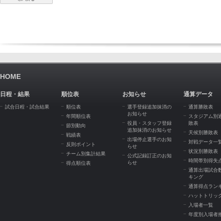
HOME
日程・結果
順位表
お知らせ
通算データ
試合日程・試合結果
順位表
選手登録追加抹消の
通算勝敗表
お知らせ
年間順位表
スタジアム別
役員・スタッフ登録
敗表
節別動向
追加抹消のお知らせ
天候別勝敗表
戦績表
出場停止選手のお知
対戦データ一
反則ポイント
らせ
状況別勝敗表
チーム別集計結果
公式記録訂正のお知
時間帯別得失
らせ
得点順位表
通算出場試合
キング
通算得点ラン
ハットトリッ
入場者一覧
年度別入場者