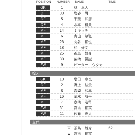
POSITION
NUMBER
NAME
TIME
GK
1
林 卓人
DF
33
塩谷 司
DF
5
千葉 和彦
DF
4
水本 裕貴
MF
14
ミキッチ
MF
6
青山 敏弘
MF
28
丸谷 拓也
MF
18
柏 好文
MF
25
茶島 雄介
MF
30
柴﨑 晃誠
FW
9
ピーター ウタカ
控え
GK
13
増田 卓也
DF
2
野上 結貴
MF
8
森﨑 和幸
MF
16
清水 航平
MF
7
森﨑 浩司
FW
31
宮吉 拓実
FW
11
佐藤 寿人
交代
▽
茶島 雄介
62'
▲
宮吉 拓実