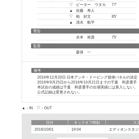
▽
ピーター ウタカ
77'
▲
佐藤 寿人
▽
柏 好文
85'
▲
清水 航平
警告
水本 裕貴
75'
監督
森保 一
備考
2016年12月20日 日本アンチ・ドーピング規律パネルの決定
2016年9月25日から2016年10月21日までの千葉 和彦
本試合の成績は千葉 和彦選手の出場実績には算入しない。
公式記録は変更されない。
▲：IN ▽：OUT
日付
キックオフ時刻
ス
2016/10/01
19:04
エディオンスタジ