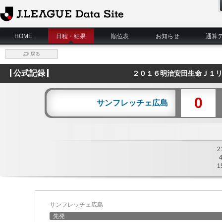
J.League Data Site
HOME
日程・結果
順位表
お知らせ
通算
戻る
公式記録
２０１６明治安田生命Ｊ１リ
0
サンフレッチェ広島
2
1
サンフレッチェ広島
先発