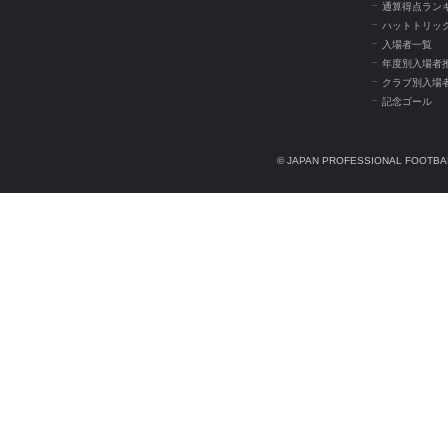
通算得点ラン
ハットトリッ
入場者一覧
年度別入場者
クラブ別入場
記念ゴール
© JAPAN PROFESSIONAL FOOTBAL