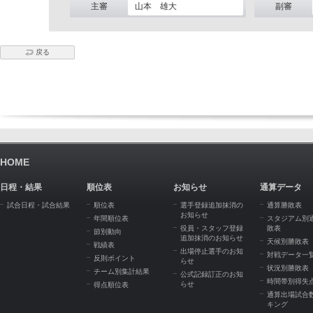
主審
山本 雄大
副審
戻る
HOME
日程・結果
順位表
お知らせ
通算データ
試合日程・試合結果
順位表
選手登録追加抹消の
通算勝敗表
お知らせ
年間順位表
スタジアム別
役員・スタッフ登録
敗表
節別動向
追加抹消のお知らせ
天候別勝敗表
戦績表
出場停止選手のお知
対戦データ一
反則ポイント
らせ
状況別勝敗表
チーム別集計結果
公式記録訂正のお知
時間帯別得失
らせ
得点順位表
通算出場試合
キング