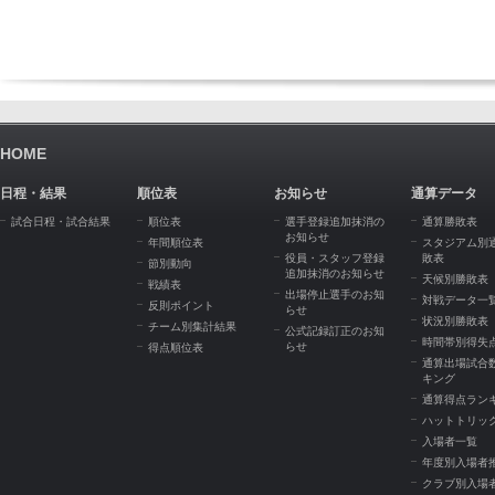
HOME
日程・結果
順位表
お知らせ
通算データ
試合日程・試合結果
順位表
選手登録追加抹消の
通算勝敗表
お知らせ
年間順位表
スタジアム別
役員・スタッフ登録
敗表
節別動向
追加抹消のお知らせ
天候別勝敗表
戦績表
出場停止選手のお知
対戦データ一
反則ポイント
らせ
状況別勝敗表
チーム別集計結果
公式記録訂正のお知
時間帯別得失
らせ
得点順位表
通算出場試合
キング
通算得点ラン
ハットトリッ
入場者一覧
年度別入場者
クラブ別入場