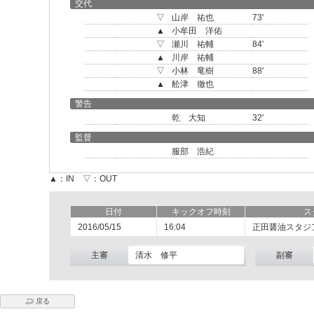
交代
▽
山岸 祐也
73'
▲
小牟田 洋佑
▽
瀬川 祐輔
84'
▲
川岸 祐輔
▽
小林 竜樹
88'
▲
舩津 徹也
警告
乾 大知
32'
監督
服部 浩紀
▲：IN ▽：OUT
日付
キックオフ時刻
ス
2016/05/15
16:04
正田醤油スタジ
主審
清水 修平
副審
戻る