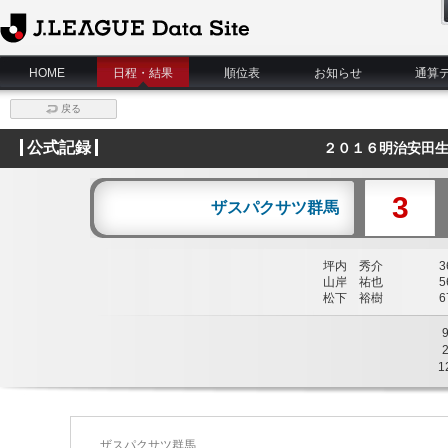
J.League Data Site
HOME
日程・結果
順位表
お知らせ
通算
戻る
公式記録
２０１６明治安田生
3
ザスパクサツ群馬
坪内 秀介
36
山岸 祐也
56
松下 裕樹
67
1
ザスパクサツ群馬