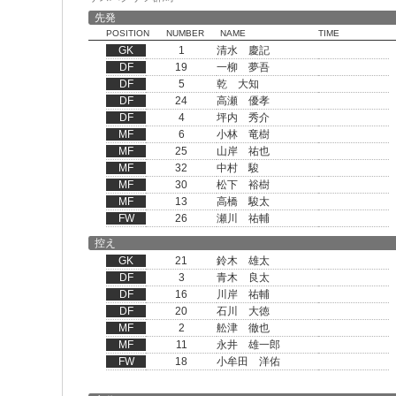
先発
POSITION
NUMBER
NAME
TIME
GK
1
清水 慶記
DF
19
一柳 夢吾
DF
5
乾 大知
DF
24
高瀬 優孝
DF
4
坪内 秀介
MF
6
小林 竜樹
MF
25
山岸 祐也
MF
32
中村 駿
MF
30
松下 裕樹
MF
13
高橋 駿太
FW
26
瀬川 祐輔
控え
GK
21
鈴木 雄太
DF
3
青木 良太
DF
16
川岸 祐輔
DF
20
石川 大徳
MF
2
舩津 徹也
MF
11
永井 雄一郎
FW
18
小牟田 洋佑