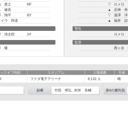
山 貴之
68'
▽
ロメロ 
爪 健吾
▲
石神 幸
部 翔平
83'
▽
湯澤 洋
ナイウ 阿道
▲
福井 諒
警告
澤 清太郎
24'
ロメロ 
監督
塚 隆
西ヶ谷 
ックオフ時刻
スタジアム
入場者数
天候
3
フクダ電子アリーナ
9,132
人
晴
副審
竹田 明弘 , 村井 良輔
第4の審判員