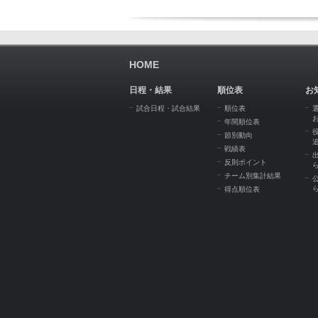
HOME
日程・結果
順位表
お
試合日程・試合結果
順位表
年間順位表
節別動向
戦績表
反則ポイント
チーム別集計結果
得点順位表