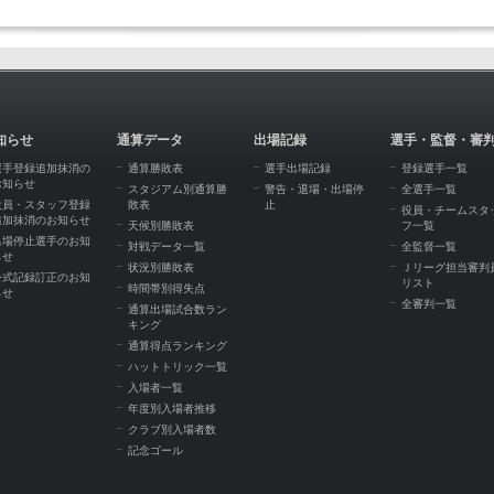
知らせ
通算データ
出場記録
選手・監督・審
選手登録追加抹消の
通算勝敗表
選手出場記録
登録選手一覧
お知らせ
スタジアム別通算勝
警告・退場・出場停
全選手一覧
役員・スタッフ登録
敗表
止
役員・チームスタ
追加抹消のお知らせ
天候別勝敗表
フ一覧
出場停止選手のお知
対戦データ一覧
全監督一覧
らせ
状況別勝敗表
Ｊリーグ担当審判
公式記録訂正のお知
リスト
時間帯別得失点
らせ
全審判一覧
通算出場試合数ラン
キング
通算得点ランキング
ハットトリック一覧
入場者一覧
年度別入場者推移
クラブ別入場者数
記念ゴール