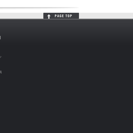
判
ッ
員