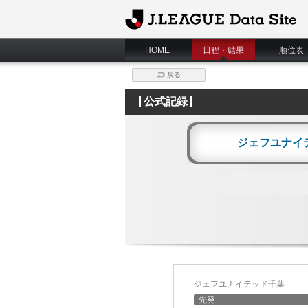
J.League Data Site
HOME
日程・結果
順位表
戻る
公式記録
ジェフユナイ
ジェフユナイテッド千葉
先発