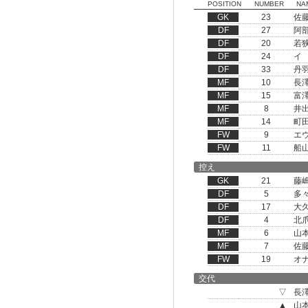
POSITION
NUMBER
NA
GK
23
佐
DF
27
阿
DF
20
若
DF
24
イ
DF
33
丹
MF
10
長
MF
15
富
MF
8
井
MF
14
町
FW
9
エ
FW
11
船
控え
GK
21
藤
DF
5
多
DF
17
大
DF
4
北
MF
6
山
MF
7
佐
FW
19
オ
交代
▽
長
▲
山