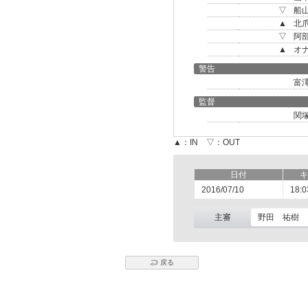
▽
船
▲
北
▽
阿
▲
オ
警告
富
監督
関
▲：IN ▽：OUT
日付
キ
2016/07/10
18:0
主審
野田 祐樹
戻る