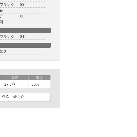
フランク
83'
征
介
88'
司
フランク
81'
隆之
気温
湿度
27.5
66%
金次 雄之介