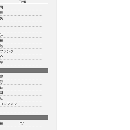
TIME
司
輝
矢
弘
祐
地
フランク
介
平
史
彰
征
司
弘
コンフォン
祐
75'