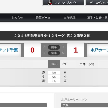
お知らせ
通算データ
出場記録
選手・監督・審
２０１６明治安田生命Ｊ２リーグ 第２２節第２日
0
前半
1
0
1
テッド千葉
水戸ホー
0
後半
0
39'
白井 永地
得点
15
6
SH
6
4
CK
15
11
FK
水戸ホーリーホック
先発