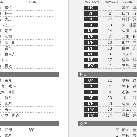
ME
TIME
POSITION
NUMBER
NAME
藤 優也
GK
1
本間 幸
部 翔平
DF
2
田向 泰
狭 大志
DF
24
細川 淳
 ジュヨン
DF
30
宋 株熏
羽 竜平
MF
14
佐藤 祥
澤 和輝
MF
7
兵働 昭
澤 清太郎
MF
10
船谷 圭
出 遥也
MF
18
白井 永
田 也真人
MF
8
ロメロ 
ウトン
MF
17
湯澤 洋
山 貴之
FW
11
三島 康
控え
嶋 栄介
GK
21
笠原 昂
々良 敦斗
DF
4
木下 高
久保 裕樹
DF
6
石神 幸
爪 健吾
DF
33
福井 諒
本 真希
MF
26
佐藤 和
藤 勇人
FW
16
グエン 
ナイウ 阿道
FW
34
平松 宗
交代
澤 和輝
68'
▽
船谷 圭
本 真希
▲
平松 宗