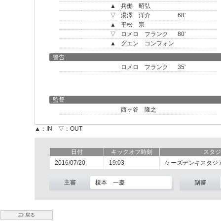
▲
兵働 昭弘
▽
湯澤 洋介
68'
▲
平松 宗
▽
ロメロ フランク
80'
▲
グエン コンフォン
警告
ロメロ フランク
35'
監督
西ヶ谷 隆之
▲：IN ▽：OUT
日付
キックオフ時刻
スタジ
2016/07/20
19:03
ケーズデンキスタジ
主審
榎本 一慶
副審
戻る