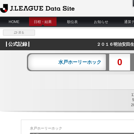
J.League Data Site
HOME
日程・結果
順位表
お知らせ
通算
戻る
公式記録
２０１６明治安田生
0
水戸ホーリーホック
1
2
水戸ホーリーホック