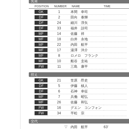
先発
POSITION
NUMBER
NAME
TIME
GK
1
本間 幸司
DF
2
田向 泰輝
DF
24
細川 淳矢
DF
33
福井 諒司
MF
14
佐藤 祥
MF
18
白井 永地
MF
22
内田 航平
MF
17
湯澤 洋介
MF
8
ロメロ フランク
MF
10
船谷 圭祐
FW
11
三島 康平
控え
GK
21
笠原 昂史
DF
5
伊藤 槙人
DF
6
石神 幸征
MF
7
兵働 昭弘
MF
26
佐藤 和弘
FW
16
グエン コンフォン
FW
34
平松 宗
交代
▽
内田 航平
63'