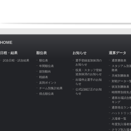
HOME
日程・結果
順位表
お知らせ
通算データ
試合日程・試合結果
順位表
選手登録追加抹消の
通算勝敗表
お知らせ
年間順位表
スタジアム別
役員・スタッフ登録
敗表
節別動向
追加抹消のお知らせ
天候別勝敗表
戦績表
出場停止選手のお知
対戦データ一
反則ポイント
らせ
状況別勝敗表
チーム別集計結果
公式記録訂正のお知
時間帯別得失
らせ
得点順位表
通算出場試合
キング
通算得点ラン
ハットトリッ
入場者一覧
年度別入場者
クラブ別入場