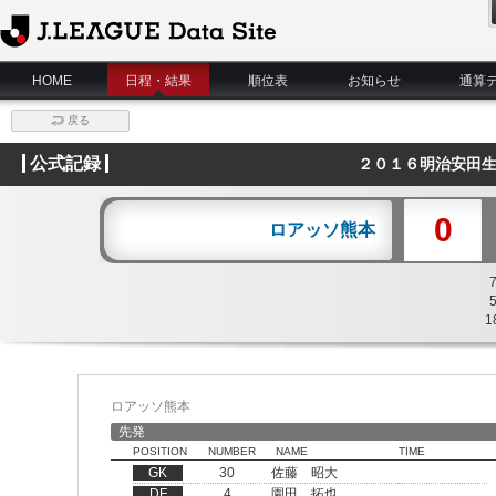
J.League Data Site
HOME
日程・結果
順位表
お知らせ
通算
戻る
公式記録
２０１６明治安田生
0
ロアッソ熊本
1
ロアッソ熊本
先発
POSITION
NUMBER
NAME
TIME
GK
30
佐藤 昭大
DF
4
園田 拓也