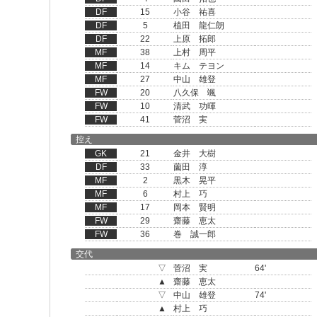
DF
15
小谷 祐喜
DF
5
植田 龍仁朗
DF
22
上原 拓郎
MF
38
上村 周平
MF
14
キム テヨン
MF
27
中山 雄登
FW
20
八久保 颯
FW
10
清武 功暉
FW
41
菅沼 実
控え
GK
21
金井 大樹
DF
33
薗田 淳
MF
2
黒木 晃平
MF
6
村上 巧
MF
17
岡本 賢明
FW
29
齋藤 恵太
FW
36
巻 誠一郎
交代
▽
菅沼 実
64'
▲
齋藤 恵太
▽
中山 雄登
74'
▲
村上 巧