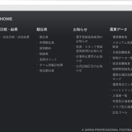
HOME
日程・結果
順位表
お知らせ
通算データ
試合日程・試合結果
順位表
選手登録追加抹消の
通算勝敗表
お知らせ
年間順位表
スタジアム別
役員・スタッフ登録
敗表
節別動向
追加抹消のお知らせ
天候別勝敗表
戦績表
出場停止選手のお知
対戦データ一
反則ポイント
らせ
状況別勝敗表
チーム別集計結果
公式記録訂正のお知
時間帯別得失
らせ
得点順位表
通算出場試合
キング
通算得点ラン
ハットトリッ
入場者一覧
年度別入場者
クラブ別入場
記念ゴール
© JAPAN PROFESSIONAL FOOTBAL