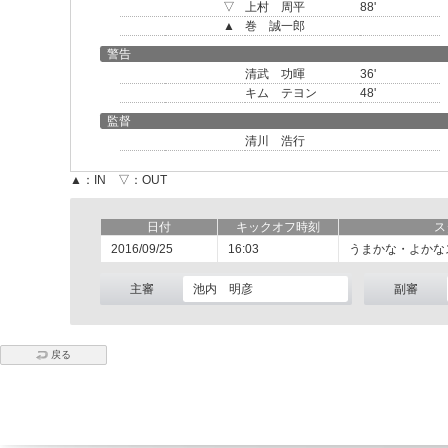
▽
上村 周平
88'
▲
巻 誠一郎
警告
清武 功暉
36'
キム テヨン
48'
監督
清川 浩行
▲：IN ▽：OUT
日付
キックオフ時刻
ス
2016/09/25
16:03
うまかな・よかな
主審
池内 明彦
副審
戻る