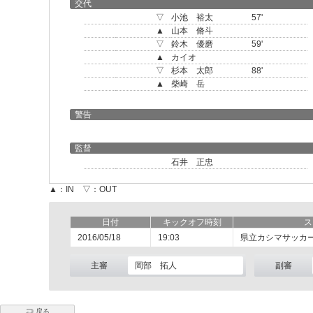
交代
▽
小池 裕太
57'
▲
山本 脩斗
▽
鈴木 優磨
59'
▲
カイオ
▽
杉本 太郎
88'
▲
柴崎 岳
警告
監督
石井 正忠
▲：IN ▽：OUT
日付
キックオフ時刻
ス
2016/05/18
19:03
県立カシマサッカ
主審
岡部 拓人
副審
戻る