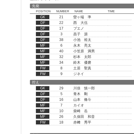
先発
POSITION
NUMBER
NAME
TIME
GK
21
曽ヶ端 準
DF
22
西 大伍
DF
17
ブエノ
DF
3
昌子 源
DF
38
小池 裕太
MF
6
永木 亮太
MF
40
小笠原 満男
MF
32
杉本 太郎
MF
34
鈴木 優磨
FW
8
土居 聖真
FW
9
ジネイ
控え
GK
29
川俣 慎一郎
DF
5
青木 剛
DF
16
山本 脩斗
MF
7
カイオ
MF
10
柴崎 岳
MF
26
久保田 和音
FW
18
赤﨑 秀平