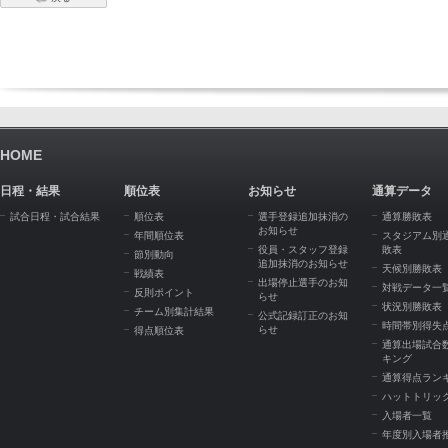
HOME
日程・結果
順位表
お知らせ
通算データ
試合日程・試合結果
順位表
選手登録追加抹消の
通算勝敗表
お知らせ
年間順位表
スタジアム別
役員・スタッフ登録
敗表
節別動向
追加抹消のお知らせ
天候別勝敗表
戦績表
出場停止選手のお知
対戦データ一
反則ポイント
らせ
状況別勝敗表
チーム別集計結果
公式記録訂正のお知
時間帯別得失
らせ
得点順位表
通算出場試合
キング
通算得点ラン
ハットトリッ
入場者一覧
年度別入場者