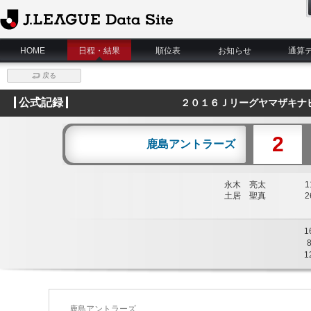
J.League Data Site
HOME
日程・結果
順位表
お知らせ
通算
戻る
公式記録
２０１６Ｊリーグヤマザキナ
2
鹿島アントラーズ
永木 亮太
11
土居 聖真
26
1
1
鹿島アントラーズ