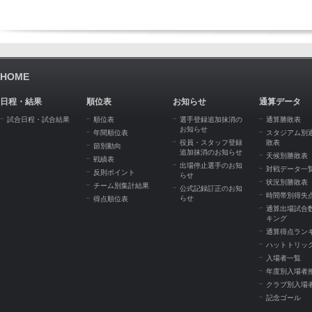
HOME
日程・結果
順位表
お知らせ
通算データ
試合日程・試合結果
順位表
選手登録追加抹消の
通算勝敗表
お知らせ
年間順位表
スタジアム別
役員・スタッフ登録
敗表
節別動向
追加抹消のお知らせ
天候別勝敗表
戦績表
出場停止選手のお知
対戦データ一
反則ポイント
らせ
状況別勝敗表
チーム別集計結果
公式記録訂正のお知
時間帯別得失
らせ
得点順位表
通算出場試合
キング
通算得点ラン
ハットトリッ
入場者一覧
年度別入場者
クラブ別入場
記念ゴール