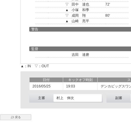
▽
田中 達也
72'
▲
小塚 和季
▽
成岡 翔
80'
▲
山崎 亮平
警告
監督
吉田 達磨
▲：IN ▽：OUT
日付
キックオフ時刻
ス
2016/05/25
19:03
デンカビッグスワ
主審
村上 伸次
副審
戻る