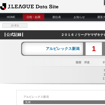
J.League Data Site
HOME
日程・結果
順位表
お知らせ
通算
戻る
公式記録
２０１６Ｊリーグヤマザキナ
1
アルビレックス新潟
指宿 洋史
07
1
アルビレックス新潟
先発