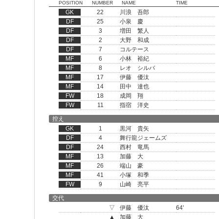
POSITION
NUMBER
NAME
TIME
GK
22
川浪 吾郎
DF
25
小泉 慶
DF
3
増田 繁人
DF
2
大野 和成
DF
7
コルテース
MF
6
小林 裕紀
MF
8
レオ シルバ
MF
17
伊藤 優汰
MF
14
田中 達也
FW
18
成岡 翔
FW
11
指宿 洋史
控え
GK
1
黒河 貴矢
DF
4
舞行龍ジェームズ
DF
24
西村 竜馬
MF
13
加藤 大
MF
26
端山 豪
MF
41
小塚 和季
FW
9
山崎 亮平
交代
▽
伊藤 優汰
64'
▲
加藤 大