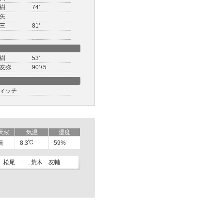
樹
74'
矢
三
81'
樹
53'
友弥
90'+5
ィッチ
天候
気温
湿度
曇
8.3
59%
松尾 一 , 荒木 友輔