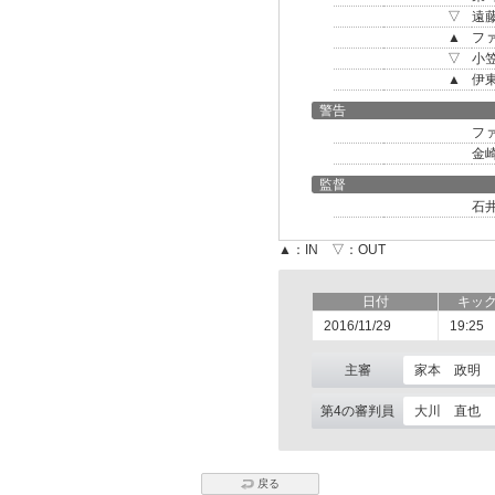
▽
遠
▲
フ
▽
小
▲
伊
警告
フ
金
監督
石
▲：IN ▽：OUT
日付
キッ
2016/11/29
19:25
主審
家本 政明
第4の審判員
大川 直也
戻る