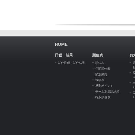
HOME
日程・結果
順位表
お
試合日程・試合結果
順位表
年間順位表
節別動向
戦績表
反則ポイント
チーム別集計結果
得点順位表