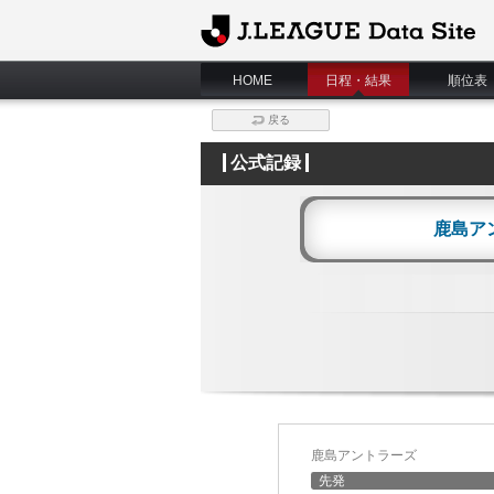
J.League Data Site
HOME
日程・結果
順位表
戻る
公式記録
鹿島ア
鹿島アントラーズ
先発