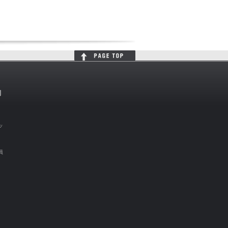
判
ッ
員