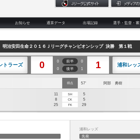
お知らせ
通算データ
出場記録
選手・監督・審
明治安田生命２０１６Ｊリーグチャンピオンシップ 決勝 第１戦
0
前半
0
0
1
ントラーズ
浦和レッ
0
後半
1
57'
阿部 勇樹
得点
11
5
SH
8
5
CK
25
29
FK
浦和レッズ
先発