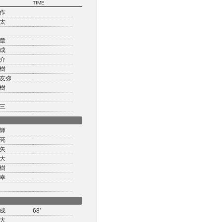
TIME
作
太
章
成
介
樹
友弥
樹
三
輝
亮
矢
大
樹
幸
成
68'
大