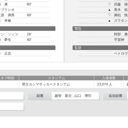
藤 康
80'
▽
武藤 雄
ァブリシオ
▲
青木 拓
笠原 満男
89'
▽
興梠 慎
東 幸敏
▲
ズラタン
警告
ァン ソッコ
26'
阿部 勇
崎 夢生
40'
宇賀神 
監督
井 正忠
ペトロヴ
クオフ時刻
スタジアム
入場者数
県立カシマサッカースタジアム
23,074
人
副審
越智 新次 , 山口 博司
追加副審