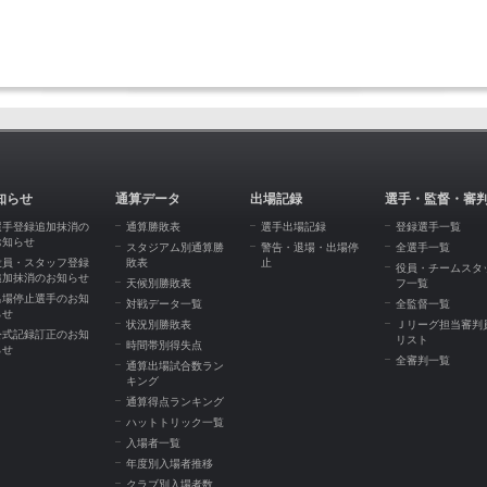
知らせ
通算データ
出場記録
選手・監督・審
選手登録追加抹消の
通算勝敗表
選手出場記録
登録選手一覧
お知らせ
スタジアム別通算勝
警告・退場・出場停
全選手一覧
役員・スタッフ登録
敗表
止
役員・チームスタ
追加抹消のお知らせ
天候別勝敗表
フ一覧
出場停止選手のお知
対戦データ一覧
全監督一覧
らせ
状況別勝敗表
Ｊリーグ担当審判
公式記録訂正のお知
リスト
時間帯別得失点
らせ
全審判一覧
通算出場試合数ラン
キング
通算得点ランキング
ハットトリック一覧
入場者一覧
年度別入場者推移
クラブ別入場者数