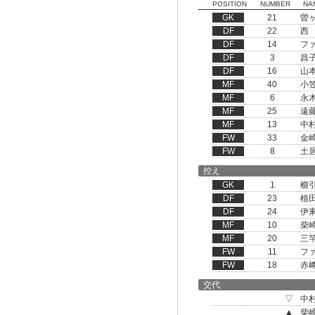
POSITION
NUMBER
NA
GK
21
曽
DF
22
西
DF
14
フ
DF
3
昌
DF
16
山
MF
40
小
MF
6
永
MF
25
遠
MF
13
中
FW
33
金
FW
8
土
控え
GK
1
櫛
DF
23
植
DF
24
伊
MF
10
柴
MF
20
三
FW
11
フ
FW
18
赤
交代
▽
中
▲
柴