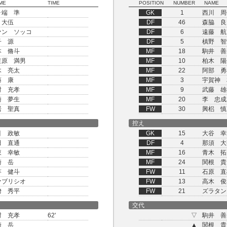
ME
TIME
POSITION
NUMBER
NAME
ヶ端 準
GK
1
西川 周
 大伍
DF
46
森脇 良
ァン ソッコ
DF
6
遠藤 航
子 源
DF
5
槙野 智
本 脩斗
MF
18
駒井 善
笠原 満男
MF
10
柏木 陽
木 亮太
MF
22
阿部 勇
藤 康
MF
3
宇賀神 
村 充孝
MF
9
武藤 雄
崎 夢生
MF
20
李 忠成
居 聖真
FW
30
興梠 慎
控え
引 政敏
GK
15
大谷 幸
田 直通
DF
4
那須 大
東 幸敏
MF
16
青木 拓
崎 岳
MF
24
関根 貴
竿 健斗
FW
11
石原 直
ァブリシオ
FW
13
高木 俊
﨑 秀平
FW
21
ズラタン
交代
村 充孝
62'
▽
駒井 善
崎 岳
▲
関根 貴