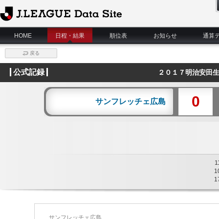
J.League Data Site
HOME
日程・結果
順位表
お知らせ
通算
戻る
公式記録
２０１７明治安田生
0
サンフレッチェ広島
1
1
1
サンフレッチェ広島