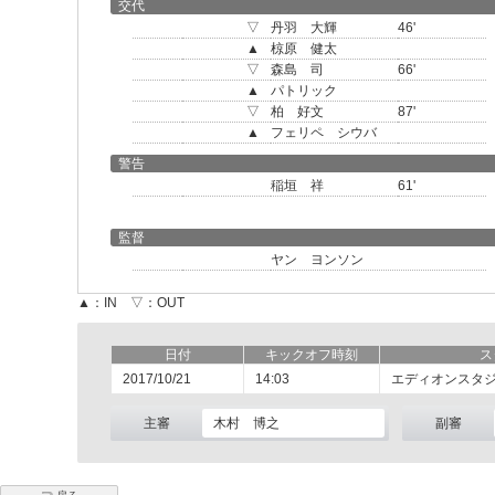
交代
▽
丹羽 大輝
46'
▲
椋原 健太
▽
森島 司
66'
▲
パトリック
▽
柏 好文
87'
▲
フェリペ シウバ
警告
稲垣 祥
61'
監督
ヤン ヨンソン
▲：IN ▽：OUT
日付
キックオフ時刻
ス
2017/10/21
14:03
エディオンスタ
主審
木村 博之
副審