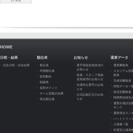
戻る
HOME
日程・結果
順位表
お知らせ
通算データ
試合日程・試合結果
順位表
選手登録追加抹消の
通算勝敗表
お知らせ
年間順位表
スタジアム別
役員・スタッフ登録
敗表
節別動向
追加抹消のお知らせ
天候別勝敗表
戦績表
出場停止選手のお知
対戦データ一
反則ポイント
らせ
状況別勝敗表
チーム別集計結果
公式記録訂正のお知
時間帯別得失
らせ
得点順位表
通算出場試合
キング
通算得点ラン
ハットトリッ
入場者一覧
年度別入場者