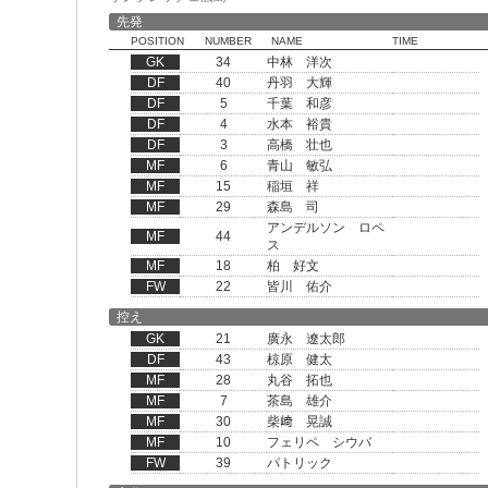
先発
POSITION
NUMBER
NAME
TIME
GK
34
中林 洋次
DF
40
丹羽 大輝
DF
5
千葉 和彦
DF
4
水本 裕貴
DF
3
高橋 壮也
MF
6
青山 敏弘
MF
15
稲垣 祥
MF
29
森島 司
アンデルソン ロペ
MF
44
ス
MF
18
柏 好文
FW
22
皆川 佑介
控え
GK
21
廣永 遼太郎
DF
43
椋原 健太
MF
28
丸谷 拓也
MF
7
茶島 雄介
MF
30
柴﨑 晃誠
MF
10
フェリペ シウバ
FW
39
パトリック