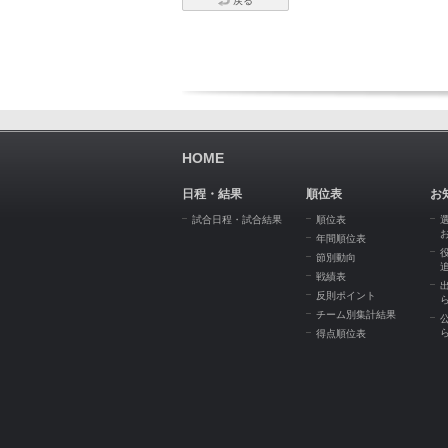
戻る
HOME
日程・結果
順位表
お
試合日程・試合結果
順位表
年間順位表
節別動向
戦績表
反則ポイント
チーム別集計結果
得点順位表