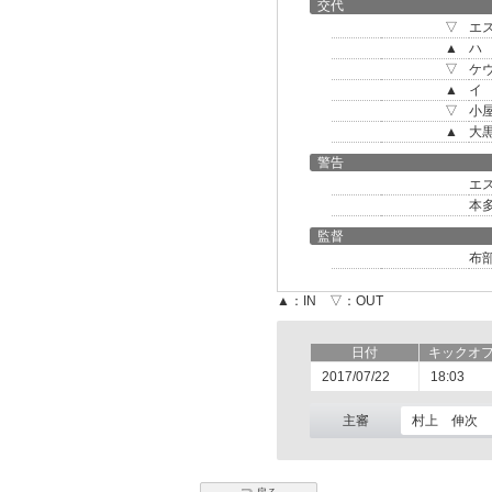
交代
▽
エ
▲
ハ
▽
ケ
▲
イ
▽
小
▲
大
警告
エ
本
監督
布
▲：IN ▽：OUT
日付
キックオ
2017/07/22
18:03
主審
村上 伸次