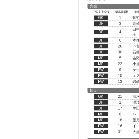
先発
POSITION
NUMBER
NA
GK
1
菅
DF
3
高
田
DF
4
王
DF
6
本
DF
26
下
DF
30
石
MF
5
吉
MF
22
小
FW
9
ケ
FW
10
エ
FW
13
岩
控え
GK
21
清
DF
2
湯
DF
17
牟
MF
8
ハ
MF
18
望
FW
16
イ
FW
31
大