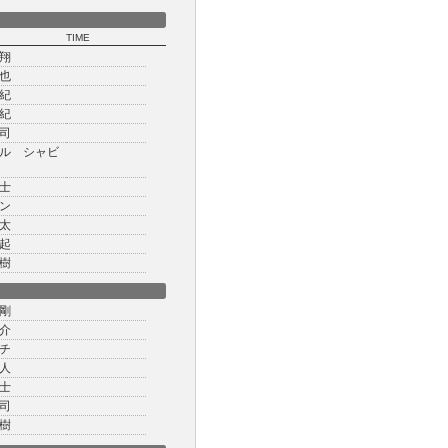
TIME
翔
也
紀
紀
司
ル シャビ
士
ン
太
起
樹
剛
介
チ
人
士
司
樹