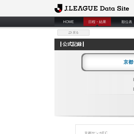
J.League Data Site
HOME
日程・結果
順位表
戻る
公式記録
京都
京都サンガF.C.