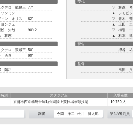
交代
スクデロ 競飛王
77'
▽
杉森 考
 ソンミン
▲
シモビッ
ヴィン オリス
82'
▽
青木 亮
 ヨンジェ
▲
玉田 圭
屋松 知哉
90'+2
▽
櫛引 一
黒 将志
▲
杉本 竜
警告
スクデロ 競飛王
50'
押谷 祐
多 勇喜
60'
監督
部 陽功
風間 八
フ時刻
スタジアム
入場者数
京都市西京極総合運動公園陸上競技場兼球技場
10,750
人
副審
今岡 洋二 , 松井 健太郎
第4の審判員