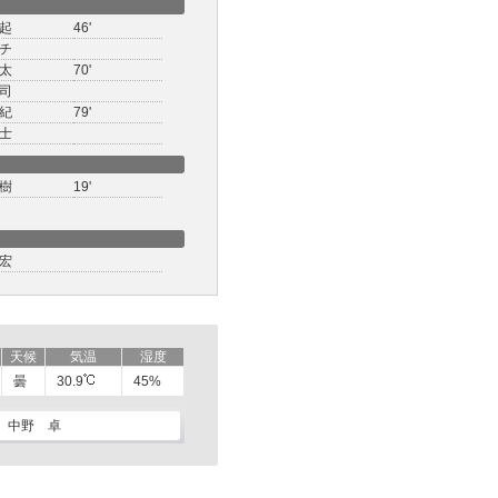
起
46'
チ
太
70'
司
紀
79'
士
樹
19'
宏
天候
気温
湿度
曇
30.9
45%
中野 卓