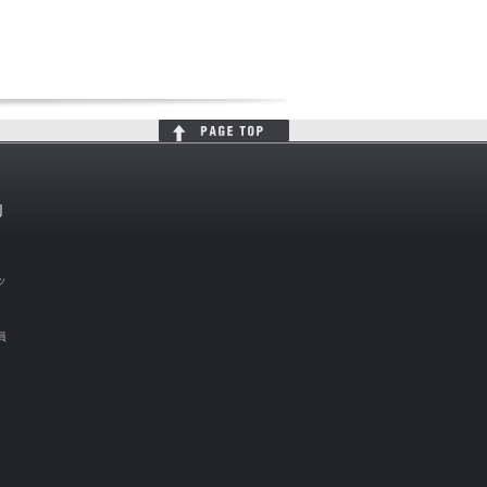
判
ッ
員