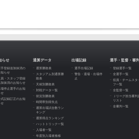
知らせ
通算データ
出場記録
選手・監督・審
選手登録追加抹消の
通算勝敗表
選手出場記録
登録選手一覧
お知らせ
スタジアム別通算勝
警告・退場・出場停
全選手一覧
役員・スタッフ登録
敗表
止
役員・チームスタ
追加抹消のお知らせ
天候別勝敗表
フ一覧
出場停止選手のお知
対戦データ一覧
全監督一覧
らせ
状況別勝敗表
Ｊリーグ担当審判
公式記録訂正のお知
リスト
時間帯別得失点
らせ
全審判一覧
通算出場試合数ラン
キング
通算得点ランキング
ハットトリック一覧
入場者一覧
年度別入場者推移