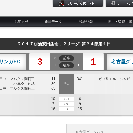
お知らせ
通算データ
出場記録
選手・監督・審
２０１７明治安田生命Ｊ２リーグ 第２４節第１日
2
前半
1
3
1
サンガF.C.
名古屋グ
1
後半
0
田中 マルクス闘莉王
11'
34'
ガブリエル シャビ
小屋松 知哉
36'
得点
田中 マルクス闘莉王
63'
10
6
SH
7
9
CK
16
15
FK
名古屋グランパス