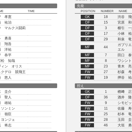
先発
ME
TIME
POSITION
NUMBER
NAME
野 孝憲
GK
18
渋谷 飛
橋 祐治
DF
15
宮原 和
中 マルクス闘莉
DF
3
櫛引 一
DF
17
小林 裕
多 勇喜
DF
29
和泉 竜
畠 翔吾
ガブリエ
MF
44
櫃 洋祐
エル
野 恭平
MF
7
田口 泰
屋松 知哉
MF
8
ワシント
ヴィン オリス
MF
23
青木 亮
スクデロ 競飛王
FW
27
杉森 考
崎 悠人
FW
19
押谷 祐
控え
水 圭介
GK
1
楢﨑 正
澤 聖人
DF
36
酒井 隆
田 雄祐
FW
9
シモビッ
 ソンミン
FW
11
佐藤 寿
月 嶺臣
FW
25
杉本 竜
 ヨンジェ
FW
28
玉田 圭
黒 将志
FW
46
大垣 勇