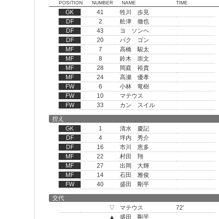
POSITION
NUMBER
NAME
TIME
GK
41
牲川 歩見
DF
2
舩津 徹也
DF
43
ヨ ソンヘ
DF
20
パク ゴン
MF
7
高橋 駿太
MF
8
鈴木 崇文
MF
28
岡庭 裕貴
MF
24
高瀬 優孝
FW
6
小林 竜樹
FW
10
マテウス
FW
33
カン スイル
控え
GK
1
清水 慶記
DF
4
坪内 秀介
DF
16
市川 恵多
MF
22
村田 翔
MF
27
出岡 大輝
MF
14
石田 雅俊
FW
40
盛田 剛平
交代
▽
マテウス
72'
▲
盛田 剛平