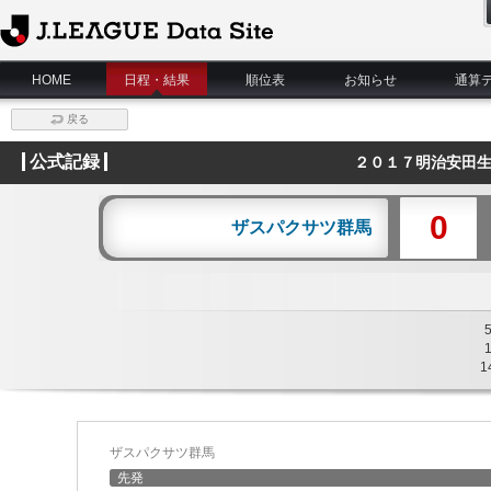
J.League Data Site
HOME
日程・結果
順位表
お知らせ
通算
戻る
公式記録
２０１７明治安田生
0
ザスパクサツ群馬
1
ザスパクサツ群馬
先発