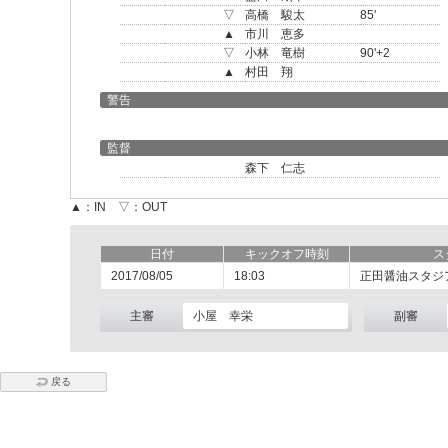
▽
高橋 駿太
85'
▲
市川 恵多
▽
小林 竜樹
90'+2
▲
村田 翔
警告
監督
森下 仁志
▲：IN ▽：OUT
日付
キックオフ時刻
ス
2017/08/05
18:03
正田醤油スタジ
主審
小屋 幸栄
副審
戻る