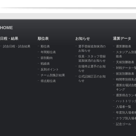
HOME
日程・結果
順位表
お知らせ
通算データ
試合日程・試合結果
順位表
選手登録追加抹消の
通算勝敗表
お知らせ
年間順位表
スタジアム別
役員・スタッフ登録
敗表
節別動向
追加抹消のお知らせ
天候別勝敗表
戦績表
出場停止選手のお知
対戦データ一
反則ポイント
らせ
状況別勝敗表
チーム別集計結果
公式記録訂正のお知
時間帯別得失
らせ
得点順位表
通算出場試合
キング
通算得点ラン
ハットトリッ
入場者一覧
年度別入場者
クラブ別入場
記念ゴール