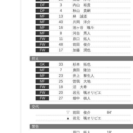
DF
3
内山 裕貴
DF
4
秋山 貴嗣
MF
13
林 誠道
MF
40
片岡 洋介
MF
16
池ヶ谷 颯斗
MF
8
河合 秀人
FW
11
原口 拓人
FW
48
前田 俊介
FW
17
加藤 潤也
控え
GK
33
杉本 拓也
MF
7
廣田 隆治
MF
23
井上 黎生人
MF
25
曽我 大地
FW
18
沼 大希
FW
20
岩元 颯オリビエ
FW
27
畑中 槙人
交代
▽
前田 俊介
84'
▲
岩元 颯オリビエ
警告
原口 拓人
18'