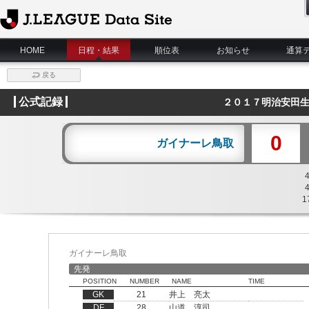
J.League Data Site
HOME
日程・結果
順位表
お知らせ
通算
戻る
公式記録
２０１７明治安田生
0
ガイナーレ鳥取
1
ガイナーレ鳥取
先発
POSITION
NUMBER
NAME
TIME
GK
21
井上 亮太
DF
28
山道 淳司