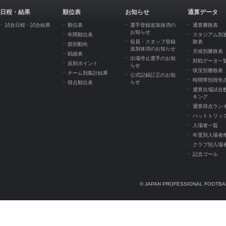
日程・結果
順位表
お知らせ
通算データ
試合日程・試合結果
順位表
選手登録追加抹消の
通算勝敗表
お知らせ
年間順位表
スタジアム別
役員・スタッフ登録
敗表
節別動向
追加抹消のお知らせ
天候別勝敗表
戦績表
出場停止選手のお知
対戦データ一
反則ポイント
らせ
状況別勝敗表
チーム別集計結果
公式記録訂正のお知
時間帯別得失
らせ
得点順位表
通算出場試合
キング
通算得点ラン
ハットトリッ
入場者一覧
年度別入場者
クラブ別入場
記念ゴール
© JAPAN PROFESSIONAL FOOTBAL