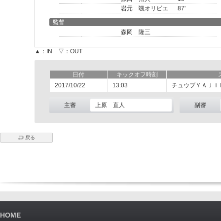
岩元 颯オリビエ
87'
監督
森岡 隆三
▲：IN ▽：OUT
日付
キックオフ時刻
2017/10/22
13:03
チュウブＹＡＪＩ
主審
上原 直人
副審
戻る
HOME