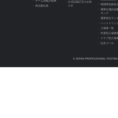
チーム別集計結果
公式記録訂正のお知
時間帯別得失
らせ
得点順位表
通算出場試合
キング
通算得点ラン
ハットトリッ
入場者一覧
年度別入場者
クラブ別入場
記念ゴール
© JAPAN PROFESSIONAL FOOTBAL