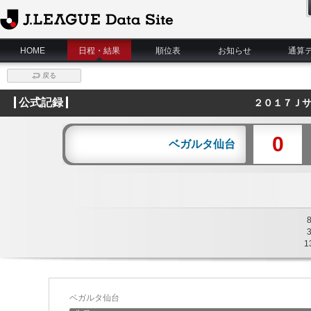
J.League Data Site
HOME
日程・結果
順位表
お知らせ
通算
戻る
公式記録
２０１７Ｊサ
0
ベガルタ仙台
1
ベガルタ仙台