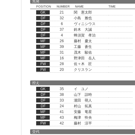
先発
POSITION
NUMBER
NAME
TIME
GK
21
関 憲太郎
DF
32
小島 雅也
DF
6
ヴィニシウス
DF
37
鈴木 大誠
DF
4
蜂須賀 孝治
MF
26
藤村 慶太
MF
39
工藤 蒼生
MF
31
茂木 駿佑
MF
16
野津田 岳人
FW
28
佐々木 匠
FW
20
クリスラン
控え
GK
35
イ ユノ
DF
38
山下 諒時
DF
33
瀧田 萌人
DF
24
村山 拓真
MF
41
安藤 竜星
MF
43
梅津 怜央
FW
42
藤村 涼平
交代