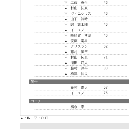
▽
工藤 蒼生
46'
▲
村山 拓真
▽
ヴィニシウス
46'
▲
山下 諒時
▽
関 憲太郎
46'
▲
イ ユノ
▽
蜂須賀 孝治
46'
▲
安藤 竜星
▽
クリスラン
62'
▲
藤村 涼平
▽
村山 拓真
71'
▲
瀧田 萌人
▽
藤村 涼平
83'
▲
梅津 怜央
警告
藤村 慶太
57'
イ ユノ
76'
コーチ
福永 泰
▲：IN ▽：OUT