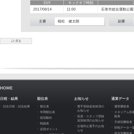
日付
キックオフ時刻
2017/08/14
11:00
石巻市総合運動公園
主審
植松 健太朗
副審
戻る
HOME
日程・結果
順位表
お知らせ
通算データ
試合日程・試合結果
順位表
選手登録追加抹消の
通算勝敗表
お知らせ
年間順位表
スタジアム別
役員・スタッフ登録
敗表
節別動向
追加抹消のお知らせ
天候別勝敗表
戦績表
出場停止選手のお知
対戦データ一
反則ポイント
らせ
状況別勝敗表