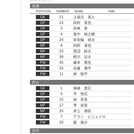
先発
POSITION
NUMBER
NAME
TIME
GK
21
上福元 直人
DF
23
田村 直也
DF
3
井林 章
DF
4
畠中 槙之輔
DF
24
奈良輪 雄太
MF
8
内田 達也
MF
33
渡辺 皓太
MF
38
梶川 諒太
FW
35
藤本 寛也
FW
16
佐藤 優平
FW
11
林 陵平
控え
GK
1
柴崎 貴広
DF
5
平 智広
DF
15
林 昇吾
MF
17
李 栄直
MF
20
井上 潮音
FW
7
アラン ピニェイロ
FW
29
森 俊介
交代