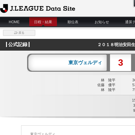
J.League Data Site
HOME
日程・結果
順位表
お知らせ
通算
戻る
公式記録
２０１８明治安田生
3
東京ヴェルディ
林 陵平
36
佐藤 優平
53
林 陵平
75
1
東京ヴェルディ