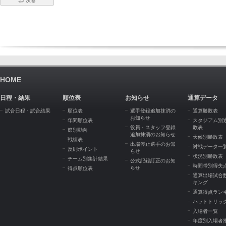
戻る
HOME
日程・結果
順位表
お知らせ
通算データ
試合日程・試合結果
順位表
選手登録追加抹消の
通算勝敗表
お知らせ
年間順位表
スタジアム別
役員・スタッフ登録
敗表
節別動向
追加抹消のお知らせ
天候別勝敗表
戦績表
出場停止選手のお知
対戦データ一
反則ポイント
らせ
状況別勝敗表
チーム別集計結果
公式記録訂正のお知
時間帯別得失
らせ
得点順位表
通算出場試合
キング
通算得点ラン
ハットトリッ
入場者一覧
年度別入場者