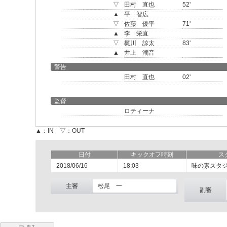
▽
田村 直也
52'
▲
平 智広
▽
佐藤 優平
71'
▲
李 栄直
▽
梶川 諒太
83'
▲
井上 潮音
警告
田村 直也
02'
監督
ロティーナ
▲：IN ▽：OUT
日付
キックオフ時刻
ス
2018/06/16
18:03
味の素スタ
主審
松尾 一
副審