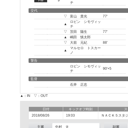
FW
9
チ
交代
▽
富山 貴光
77'
ロビン シモヴィッ
▲
チ
▽
茨田 陽生
77'
▲
嶋田 慎太郎
▽
大前 元紀
88'
マルセロ トスカー
▲
ノ
警告
ロビン シモヴィッ
90'+5
チ
監督
石井 正忠
▲：IN ▽：OUT
日付
キックオフ時刻
ス
2018/08/26
19:03
ＮＡＣＫ５スタ
主審
中村 太
副審