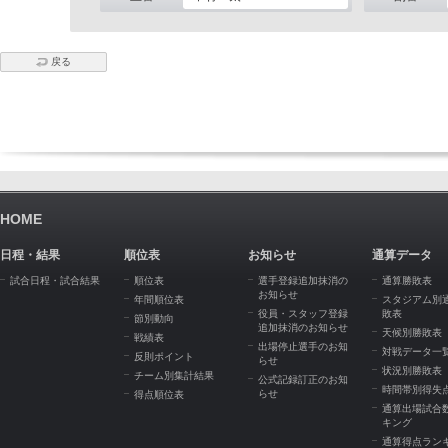
戻る
HOME
日程・結果
順位表
お知らせ
通算データ
試合日程・試合結果
順位表
選手登録追加抹消の
通算勝敗表
お知らせ
年間順位表
スタジアム別
役員・スタッフ登録
敗表
節別動向
追加抹消のお知らせ
天候別勝敗表
戦績表
出場停止選手のお知
対戦データ一
反則ポイント
らせ
状況別勝敗表
チーム別集計結果
公式記録訂正のお知
時間帯別得失
らせ
得点順位表
通算出場試合
キング
通算得点ラン