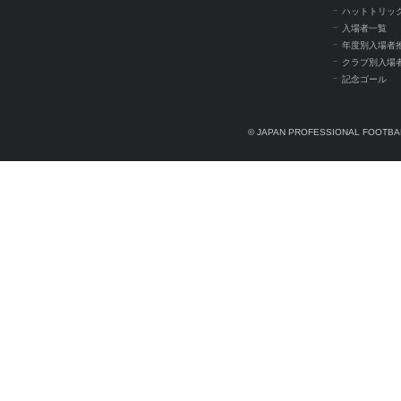
ハットトリッ
入場者一覧
年度別入場者
クラブ別入場
記念ゴール
© JAPAN PROFESSIONAL FOOTBAL