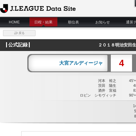
J.League Data Site
HOME
日程・結果
順位表
お知らせ
通算
戻る
公式記録
２０１８明治安田生
4
大宮アルディージャ
河本 裕之
45'+
茨田 陽生
48
酒井 宣福
82
ロビン シモヴィッチ
90'+
1