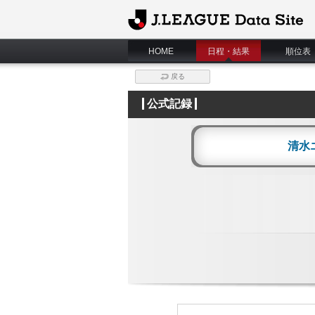
J.League Data Site
HOME
日程・結果
順位表
戻る
公式記録
清水