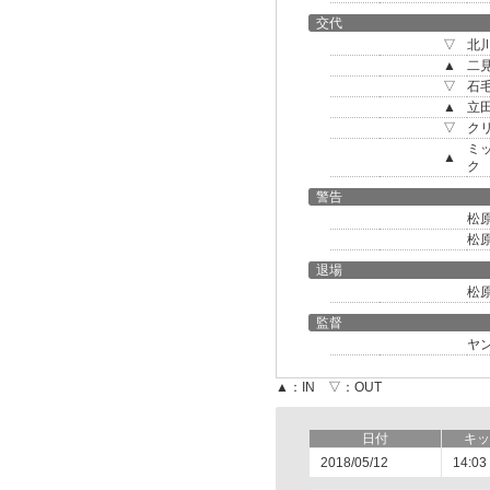
交代
▽
北
▲
二
▽
石
▲
立
▽
ク
ミ
▲
ク
警告
松
松
退場
松
監督
ヤ
▲：IN ▽：OUT
日付
キッ
2018/05/12
14:03