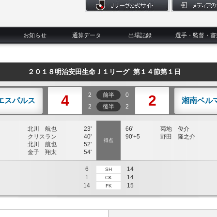
お知らせ
通算データ
出場記録
選手・監督・審
２０１８明治安田生命Ｊ１リーグ 第１４節第１日
2
前半
0
4
2
エスパルス
湘南ベル
2
後半
2
北川 航也
23'
66'
菊地 俊介
クリスラン
40'
90'+5
野田 隆之介
得点
北川 航也
52'
金子 翔太
54'
6
14
SH
1
14
CK
14
15
FK