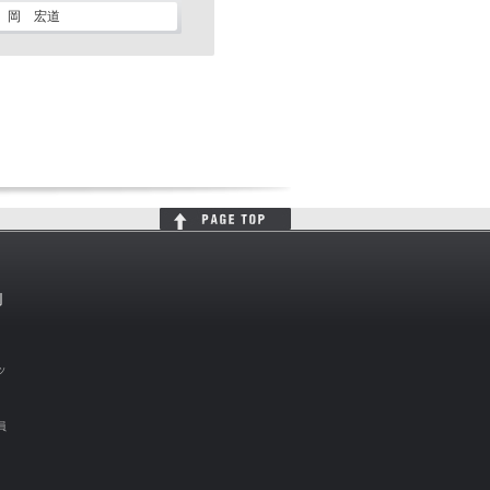
岡 宏道
判
ッ
員