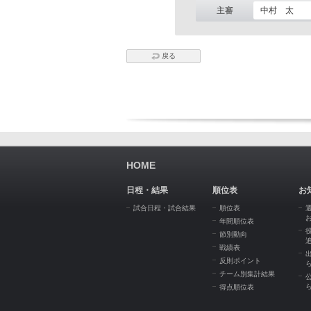
主審
中村 太
戻る
HOME
日程・結果
順位表
お
試合日程・試合結果
順位表
年間順位表
節別動向
戦績表
反則ポイント
チーム別集計結果
得点順位表