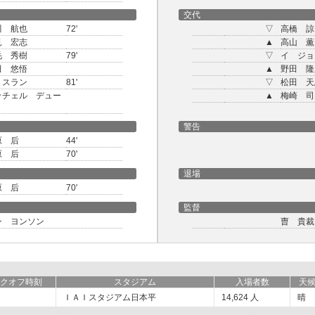
交代
川 航也
72'
▽
高橋 諒
見 宏志
▲
高山 薫
毛 秀樹
79'
▽
イ ジョ
田 悠悟
▲
野田 隆
リスラン
81'
▽
松田 天
ッチェル デュー
▲
梅崎 司
警告
原 后
44'
原 后
70'
退場
原 后
70'
監督
ン ヨンソン
曺 貴裁
クオフ時刻
スタジアム
入場者数
天
ＩＡＩスタジアム日本平
14,624
人
晴