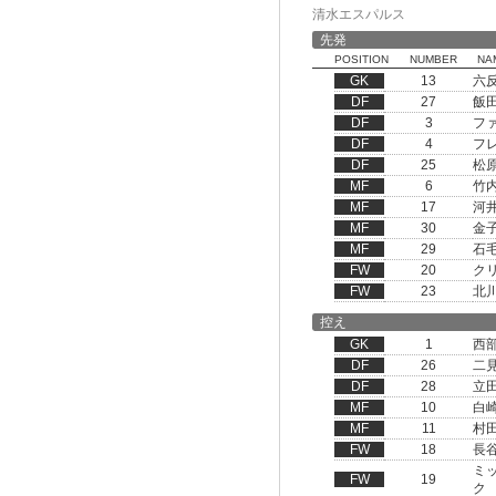
清水エスパルス
先発
POSITION
NUMBER
NA
GK
13
六
DF
27
飯
DF
3
フ
DF
4
フ
DF
25
松
MF
6
竹
MF
17
河
MF
30
金
MF
29
石
FW
20
ク
FW
23
北
控え
GK
1
西
DF
26
二
DF
28
立
MF
10
白
MF
11
村
FW
18
長
ミ
FW
19
ク