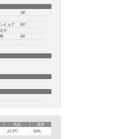
36'
ンヒョプ
60'
之介
馬
60'
候
気温
湿度
22.9
50%