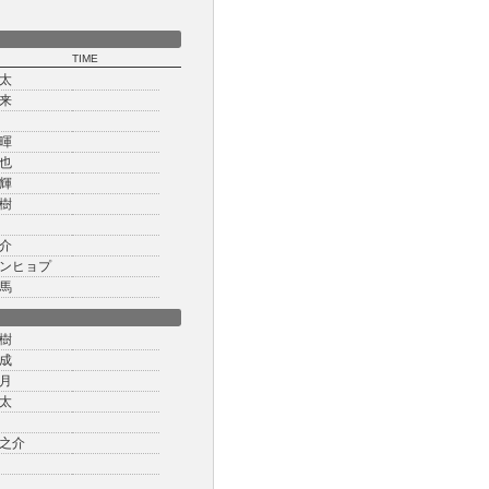
TIME
太
来
暉
也
輝
樹
介
ンヒョプ
馬
樹
成
月
太
之介