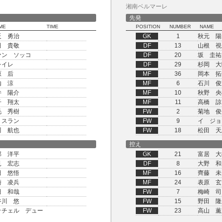
湘南ベルマーレ
先発
ME
TIME
POSITION
NUMBER
NAME
反 勇治
GK
1
秋元 陽
田 貴敬
DF
13
山根 視
ァン ソッコ
DF
20
坂 圭祐
レイレ
DF
29
杉岡 大
原 后
MF
36
岡本 拓
内 涼
MF
6
石川 俊
井 陽介
MF
10
秋野 央
子 翔太
MF
11
高橋 諒
毛 秀樹
FW
2
菊地 俊
リスラン
FW
9
イ ジョ
川 航也
FW
18
松田 天
控え
部 洋平
GK
21
富居 大
見 宏志
DF
8
大野 和
田 悠悟
MF
16
齊藤 未
崎 凌兵
MF
24
表原 玄
田 和哉
FW
7
梅崎 司
谷川 悠
FW
15
野田 隆
ッチェル デュー
FW
23
高山 薫