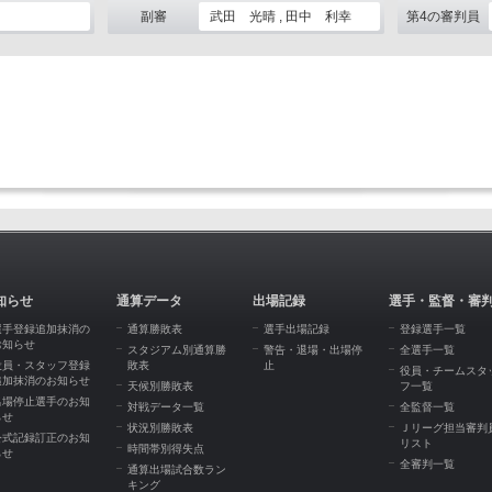
副審
武田 光晴 , 田中 利幸
第4の審判員
知らせ
通算データ
出場記録
選手・監督・審
選手登録追加抹消の
通算勝敗表
選手出場記録
登録選手一覧
お知らせ
スタジアム別通算勝
警告・退場・出場停
全選手一覧
役員・スタッフ登録
敗表
止
役員・チームスタ
追加抹消のお知らせ
天候別勝敗表
フ一覧
出場停止選手のお知
対戦データ一覧
全監督一覧
らせ
状況別勝敗表
Ｊリーグ担当審判
公式記録訂正のお知
リスト
時間帯別得失点
らせ
全審判一覧
通算出場試合数ラン
キング