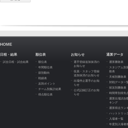
HOME
日程・結果
順位表
お知らせ
通算データ
試合日程・試合結果
順位表
選手登録追加抹消の
通算勝敗表
お知らせ
年間順位表
スタジアム別
役員・スタッフ登録
敗表
節別動向
追加抹消のお知らせ
天候別勝敗表
戦績表
出場停止選手のお知
対戦データ一
反則ポイント
らせ
状況別勝敗表
チーム別集計結果
公式記録訂正のお知
時間帯別得失
らせ
得点順位表
通算出場試合
キング
通算得点ラン
ハットトリッ
入場者一覧
年度別入場者