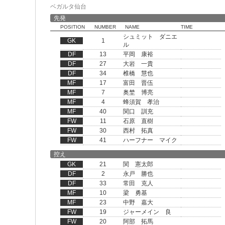
ベガルタ仙台
先発
POSITION
NUMBER
NAME
TIME
シュミット ダニエ
GK
1
ル
DF
13
平岡 康裕
DF
27
大岩 一貴
DF
34
椎橋 慧也
MF
17
富田 晋伍
MF
7
奥埜 博亮
MF
4
蜂須賀 孝治
MF
40
関口 訓充
FW
11
石原 直樹
FW
30
西村 拓真
FW
41
ハーフナー マイク
控え
GK
21
関 憲太郎
DF
2
永戸 勝也
DF
33
常田 克人
MF
10
梁 勇基
MF
23
中野 嘉大
FW
19
ジャーメイン 良
FW
20
阿部 拓馬