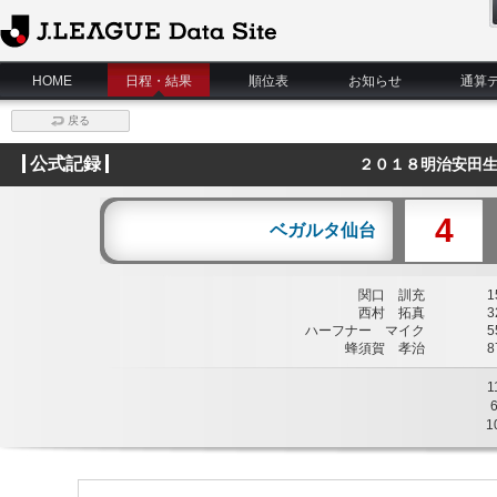
J.League Data Site
HOME
日程・結果
順位表
お知らせ
通算
戻る
公式記録
２０１８明治安田生
4
ベガルタ仙台
関口 訓充
15
西村 拓真
32
ハーフナー マイク
55
蜂須賀 孝治
87
1
1