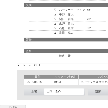
交代
▽
ハーフナー マイク
65'
▲
中野 嘉大
▽
関口 訓充
75'
▲
永戸 勝也
▽
石原 直樹
83'
▲
常田 克人
警告
監督
渡邉 晋
▲：IN ▽：OUT
日付
キックオフ時刻
スタジ
2018/08/15
19:03
ユアテックスタジア
主審
山岡 良介
副審
戻る