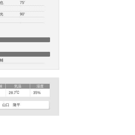
也
75'
光
90'
輔
候
気温
湿度
28.7
35%
山口 隆平