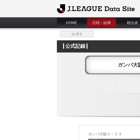
J.League Data Site
HOME
日程・結果
順位表
戻る
公式記録
ガンバ大
ガンバ大阪Ｕ－２３