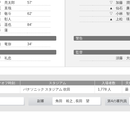
野 亮太郎
57'
▽
加藤 潤
尾 直哉
▲
仙石 廉
村 敬斗
62'
▽
小林 智
木 彰人
▲
上松 瑛
出 遥也
84'
本 蓮
警告
口 竜弥
34'
監督
好 礼忠
須藤 大
クオフ時刻
スタジアム
入場者数
天
パナソニック スタジアム 吹田
1,778
人
曇
副審
角田 裕之 , 長田 望
第4の審判員