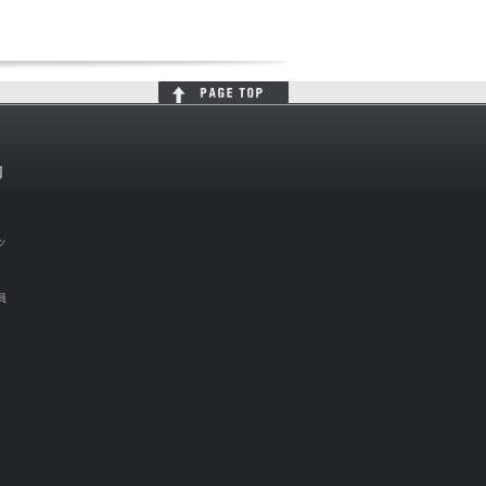
判
ッ
員