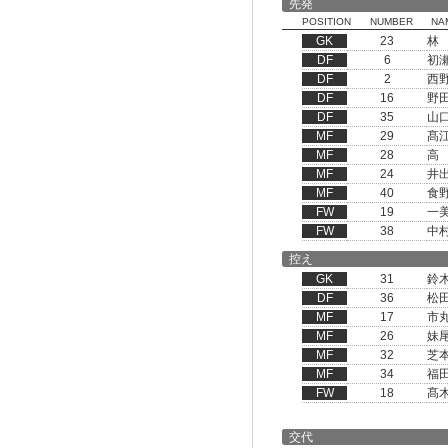
先発
POSITION
NUMBER
NA
GK
23
林
DF
6
初
DF
2
西
DF
16
野
DF
35
山
MF
29
髙
MF
28
高
MF
24
井
MF
40
食
FW
19
一
FW
38
中
控え
GK
31
鈴
DF
36
松
MF
17
市
MF
26
妹
MF
32
芝
MF
34
福
FW
18
髙
交代