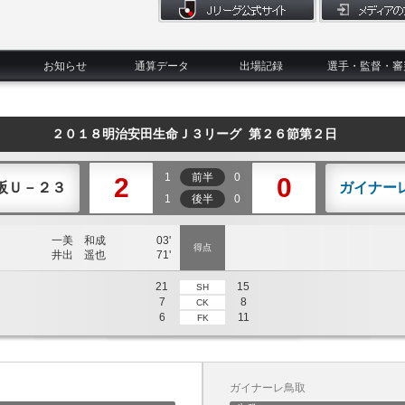
お知らせ
通算データ
出場記録
選手・監督・審
２０１８明治安田生命Ｊ３リーグ 第２６節第２日
1
前半
0
2
0
阪Ｕ－２３
ガイナー
1
後半
0
一美 和成
03'
得点
井出 遥也
71'
21
15
SH
7
8
CK
6
11
FK
ガイナーレ鳥取