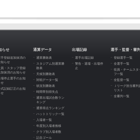
知らせ
通算データ
出場記録
選手・監督・審
選手登録追加抹消の
通算勝敗表
選手出場記録
登録選手一覧
お知らせ
スタジアム別通算勝
警告・退場・出場停
全選手一覧
役員・スタッフ登録
敗表
止
役員・チームスタ
追加抹消のお知らせ
天候別勝敗表
フ一覧
出場停止選手のお知
対戦データ一覧
全監督一覧
らせ
状況別勝敗表
Ｊリーグ担当審判
公式記録訂正のお知
リスト
時間帯別得失点
らせ
全審判一覧
通算出場試合数ラン
キング
通算得点ランキング
ハットトリック一覧
入場者一覧
年度別入場者推移
クラブ別入場者数
記念ゴール