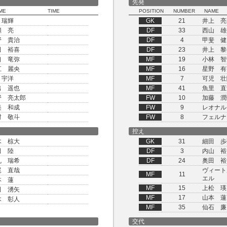
先発
ME
TIME
POSITION
NUMBER
NAME
 瑞輝
GK
21
井上 亮
瀬 亮
DF
33
西山 雄
野 貴治
DF
4
甲斐 健
田 裕喜
DF
23
井上 黎
口 竜弥
MF
19
小林 智
江 麗央
MF
16
星野 有
 宇洋
MF
7
可児 壮
出 遥也
MF
41
魚里 直
野 亮太郎
FW
10
加藤 潤
美 和成
FW
9
レオナル
村 敬斗
FW
8
フェルナ
控え
木 椋大
GK
31
細田 歩
田 陸
DF
3
内山 裕
丸 瑞希
DF
24
奥田 裕
尾 直哉
ヴィート
MF
11
エル
本 蓮
MF
15
上松 瑛
田 湧矢
MF
17
山本 蓮
木 彰人
MF
35
仙石 廉
交代