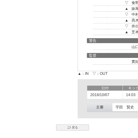
▽
食
▲
妹
▽
中
▲
髙
▽
井
▲
芝
警告
山
監督
實
▲：IN ▽：OUT
日付
キッ
2018/10/07
14:03
主審
宇田 賢史
戻る