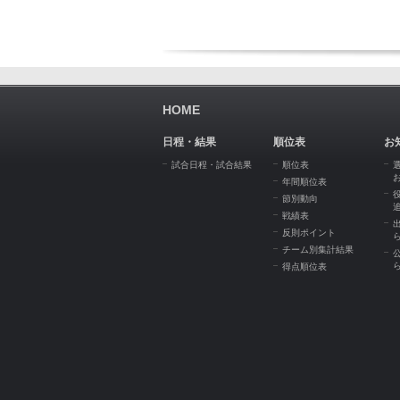
HOME
日程・結果
順位表
お
試合日程・試合結果
順位表
年間順位表
節別動向
戦績表
反則ポイント
チーム別集計結果
得点順位表