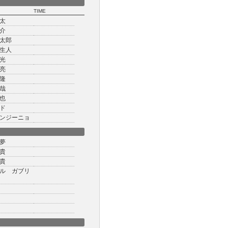
TIME
太
介
太郎
生人
光
亮
隆
哉
也
ド
ンジーニョ
夢
貴
貴
ル ガブリ