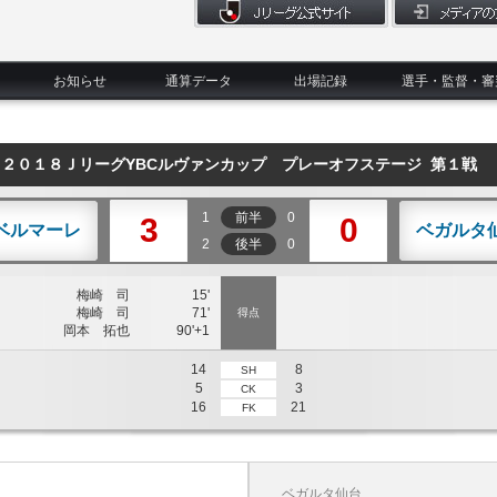
お知らせ
通算データ
出場記録
選手・監督・審
２０１８ＪリーグYBCルヴァンカップ プレーオフステージ 第１戦
1
前半
0
3
0
ベルマーレ
ベガルタ
2
後半
0
梅崎 司
15'
梅崎 司
71'
得点
岡本 拓也
90'+1
14
8
SH
5
3
CK
16
21
FK
ベガルタ仙台