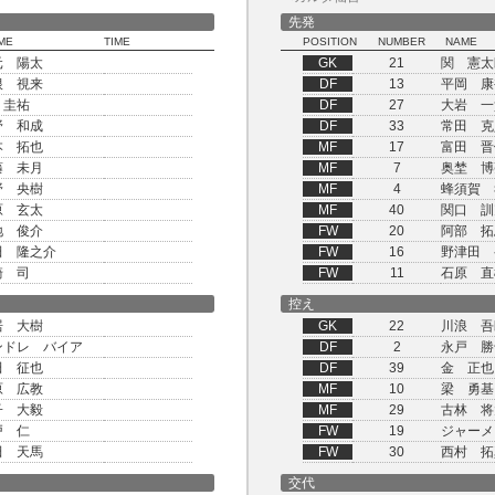
先発
ME
TIME
POSITION
NUMBER
NAME
元 陽太
GK
21
関 憲太
根 視来
DF
13
平岡 康
 圭祐
DF
27
大岩 一
野 和成
DF
33
常田 克
本 拓也
MF
17
富田 晋
藤 未月
MF
7
奥埜 博
野 央樹
MF
4
蜂須賀 
原 玄太
MF
40
関口 訓
地 俊介
FW
20
阿部 拓
田 隆之介
FW
16
野津田 
崎 司
FW
11
石原 直
控え
居 大樹
GK
22
川浪 吾
ンドレ バイア
DF
2
永戸 勝
田 征也
DF
39
金 正也
原 広教
MF
10
梁 勇基
子 大毅
MF
29
古林 将
戸 仁
FW
19
ジャーメ
田 天馬
FW
30
西村 拓
交代