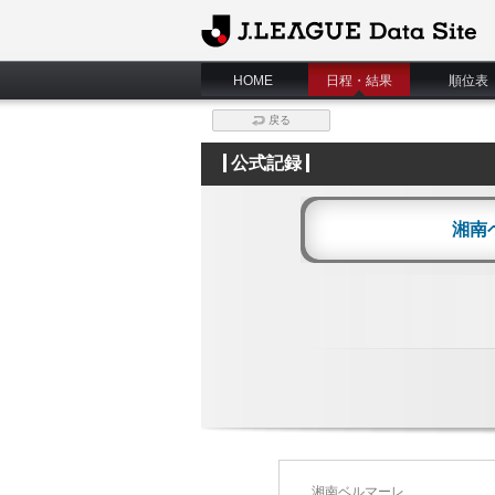
J.League Data Site
HOME
日程・結果
順位表
戻る
公式記録
湘南
湘南ベルマーレ