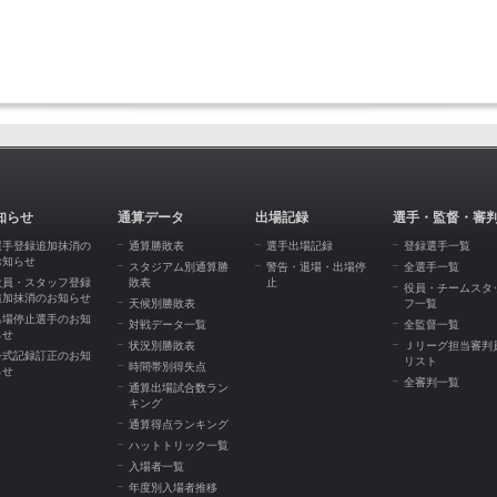
知らせ
通算データ
出場記録
選手・監督・審
選手登録追加抹消の
通算勝敗表
選手出場記録
登録選手一覧
お知らせ
スタジアム別通算勝
警告・退場・出場停
全選手一覧
役員・スタッフ登録
敗表
止
役員・チームスタ
追加抹消のお知らせ
天候別勝敗表
フ一覧
出場停止選手のお知
対戦データ一覧
全監督一覧
らせ
状況別勝敗表
Ｊリーグ担当審判
公式記録訂正のお知
リスト
時間帯別得失点
らせ
全審判一覧
通算出場試合数ラン
キング
通算得点ランキング
ハットトリック一覧
入場者一覧
年度別入場者推移