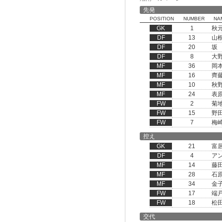
先発
POSITION
NUMBER
NA
GK
1
秋
DF
13
山
DF
20
坂
DF
8
大
MF
36
岡
MF
16
齊
MF
10
秋
MF
24
表
FW
2
菊
FW
15
野
FW
7
梅
控え
GK
21
富
DF
4
ア
MF
14
藤
MF
28
石
MF
34
金
FW
17
端
FW
18
松
交代