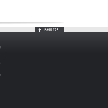
判
ッ
員