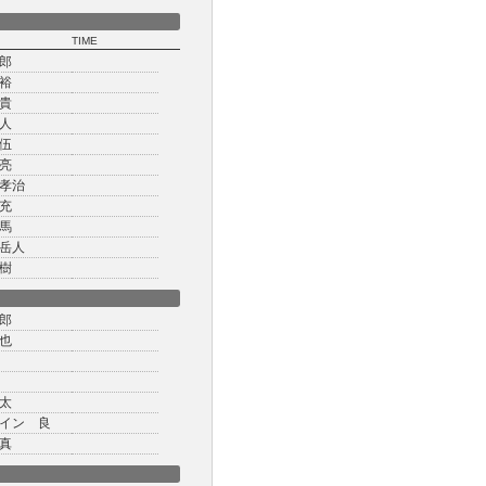
TIME
郎
裕
貴
人
伍
亮
孝治
充
馬
岳人
樹
郎
也
太
イン 良
真