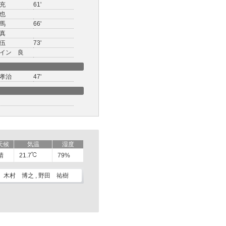
充
61'
也
馬
66'
真
伍
73'
イン 良
孝治
47'
天候
気温
湿度
晴
21.7
79%
木村 博之 , 野田 祐樹