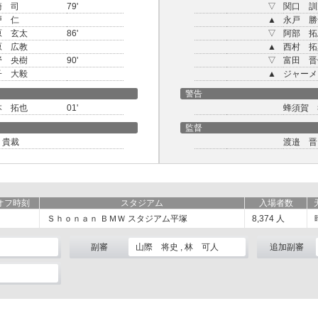
崎 司
79'
▽
関口 訓
戸 仁
▲
永戸 勝
原 玄太
86'
▽
阿部 拓
原 広教
▲
西村 拓
野 央樹
90'
▽
富田 晋
子 大毅
▲
ジャーメ
警告
本 拓也
01'
蜂須賀 
監督
 貴裁
渡邉 晋
オフ時刻
スタジアム
入場者数
Ｓｈｏｎａｎ ＢＭＷ スタジアム平塚
8,374
人
副審
山際 将史 , 林 可人
追加副審