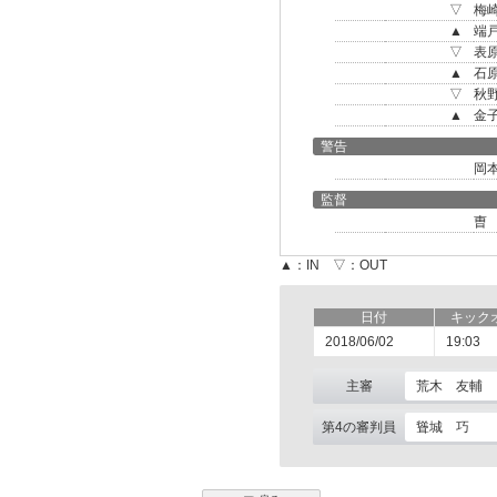
▽
梅
▲
端
▽
表
▲
石
▽
秋
▲
金
警告
岡
監督
曺
▲：IN ▽：OUT
日付
キック
2018/06/02
19:03
主審
荒木 友輔
第4の審判員
聳城 巧