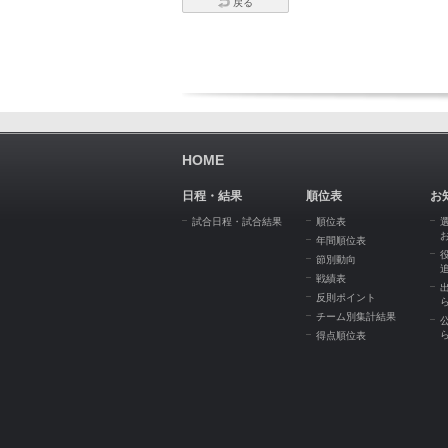
戻る
HOME
日程・結果
順位表
お
試合日程・試合結果
順位表
年間順位表
節別動向
戦績表
反則ポイント
チーム別集計結果
得点順位表