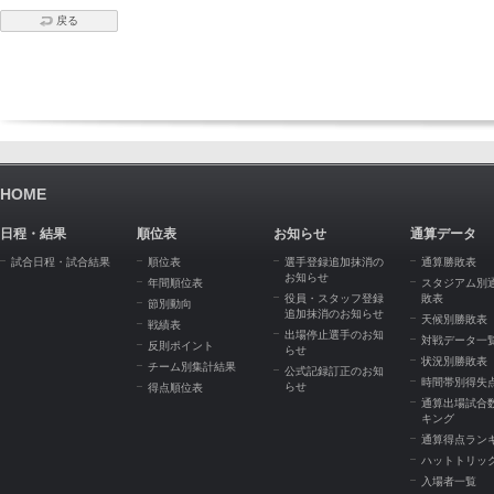
戻る
HOME
日程・結果
順位表
お知らせ
通算データ
試合日程・試合結果
順位表
選手登録追加抹消の
通算勝敗表
お知らせ
年間順位表
スタジアム別
役員・スタッフ登録
敗表
節別動向
追加抹消のお知らせ
天候別勝敗表
戦績表
出場停止選手のお知
対戦データ一
反則ポイント
らせ
状況別勝敗表
チーム別集計結果
公式記録訂正のお知
時間帯別得失
らせ
得点順位表
通算出場試合
キング
通算得点ラン
ハットトリッ
入場者一覧