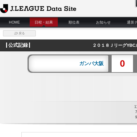
J.League Data Site
HOME
日程・結果
順位表
お知らせ
通算
戻る
公式記録
２０１８ＪリーグYBC
0
ガンバ大阪
1