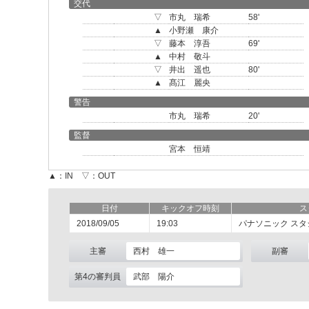
交代
▽
市丸 瑞希
58'
▲
小野瀬 康介
▽
藤本 淳吾
69'
▲
中村 敬斗
▽
井出 遥也
80'
▲
髙江 麗央
警告
市丸 瑞希
20'
監督
宮本 恒靖
▲：IN ▽：OUT
日付
キックオフ時刻
ス
2018/09/05
19:03
パナソニック スタ
主審
西村 雄一
副審
第4の審判員
武部 陽介