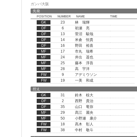
ガンバ大阪
先発
POSITION
NUMBER
NAME
TIME
GK
23
林 瑞輝
DF
6
初瀬 亮
DF
13
菅沼 駿哉
DF
14
米倉 恒貴
DF
16
野田 裕喜
MF
17
市丸 瑞希
MF
24
井出 遥也
MF
25
藤本 淳吾
MF
28
高 宇洋
FW
9
アデミウソン
FW
19
一美 和成
控え
GK
31
鈴木 椋大
DF
2
西野 貴治
DF
35
山口 竜弥
MF
29
髙江 麗央
MF
50
小野瀬 康介
FW
18
髙木 彰人
FW
38
中村 敬斗