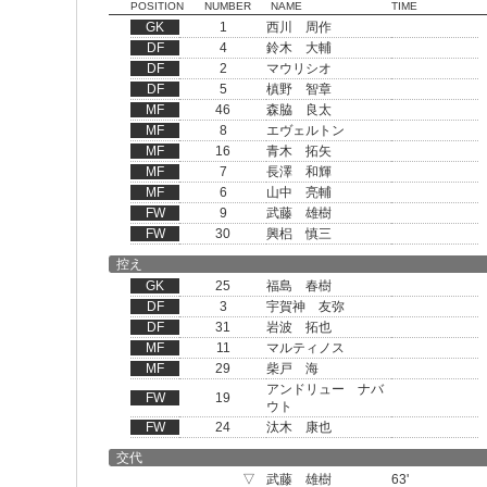
POSITION
NUMBER
NAME
TIME
GK
1
西川 周作
DF
4
鈴木 大輔
DF
2
マウリシオ
DF
5
槙野 智章
MF
46
森脇 良太
MF
8
エヴェルトン
MF
16
青木 拓矢
MF
7
長澤 和輝
MF
6
山中 亮輔
FW
9
武藤 雄樹
FW
30
興梠 慎三
控え
GK
25
福島 春樹
DF
3
宇賀神 友弥
DF
31
岩波 拓也
MF
11
マルティノス
MF
29
柴戸 海
アンドリュー ナバ
FW
19
ウト
FW
24
汰木 康也
交代
▽
武藤 雄樹
63'