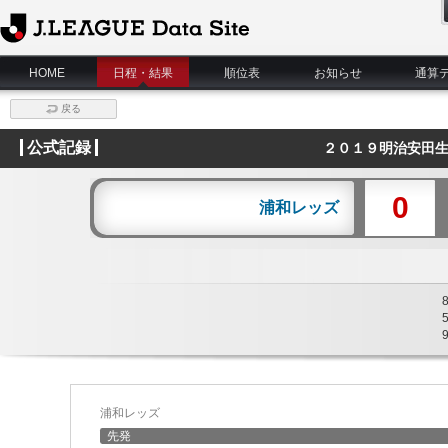
J.League Data Site
HOME
日程・結果
順位表
お知らせ
通算
戻る
公式記録
２０１９明治安田生
0
浦和レッズ
浦和レッズ
先発