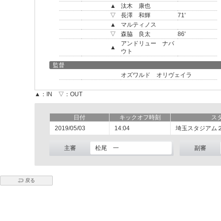
▲
汰木 康也
▽
長澤 和輝
71'
▲
マルティノス
▽
森脇 良太
86'
アンドリュー ナバ
▲
ウト
監督
オズワルド オリヴェイラ
▲：IN ▽：OUT
日付
キックオフ時刻
ス
2019/05/03
14:04
埼玉スタジアム
主審
松尾 一
副審
戻る