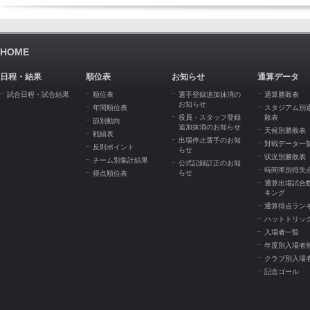
HOME
日程・結果
順位表
お知らせ
通算データ
試合日程・試合結果
順位表
選手登録追加抹消の
通算勝敗表
お知らせ
年間順位表
スタジアム別
役員・スタッフ登録
敗表
節別動向
追加抹消のお知らせ
天候別勝敗表
戦績表
出場停止選手のお知
対戦データ一
反則ポイント
らせ
状況別勝敗表
チーム別集計結果
公式記録訂正のお知
時間帯別得失
らせ
得点順位表
通算出場試合
キング
通算得点ラン
ハットトリッ
入場者一覧
年度別入場者
クラブ別入場
記念ゴール