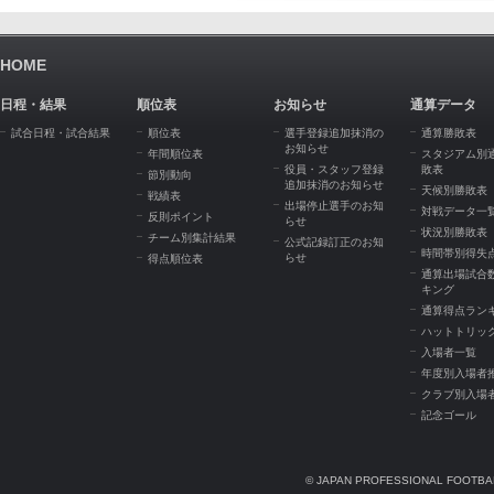
HOME
日程・結果
順位表
お知らせ
通算データ
試合日程・試合結果
順位表
選手登録追加抹消の
通算勝敗表
お知らせ
年間順位表
スタジアム別
役員・スタッフ登録
敗表
節別動向
追加抹消のお知らせ
天候別勝敗表
戦績表
出場停止選手のお知
対戦データ一
反則ポイント
らせ
状況別勝敗表
チーム別集計結果
公式記録訂正のお知
時間帯別得失
らせ
得点順位表
通算出場試合
キング
通算得点ラン
ハットトリッ
入場者一覧
年度別入場者
クラブ別入場
記念ゴール
© JAPAN PROFESSIONAL FOOTBAL