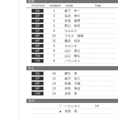
先発
POSITION
NUMBER
NAME
TIME
GK
1
森下 申一
DF
3
塩谷 伸介
DF
5
井原 康秀
DF
2
野口 裕司
DF
4
カルロス
MF
10
ラモス 瑠偉
MF
11
藤吉 信次
MF
6
セルジオ
MF
8
山口 貴之
FW
7
山口 敏弘
FW
9
ハウジネイ
控え
GK
16
櫛引 実
DF
12
細川 浩三
MF
14
松橋 力蔵
MF
13
本田 将也
FW
15
永田 崇
交代
▽
ハウジネイ
74'
▲
永田 崇