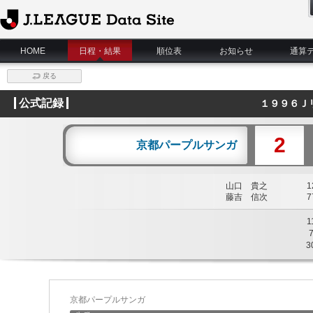
J.League Data Site
HOME
日程・結果
順位表
お知らせ
通算
戻る
公式記録
１９９６Ｊ
2
京都パープルサンガ
山口 貴之
12
藤吉 信次
77
1
3
京都パープルサンガ