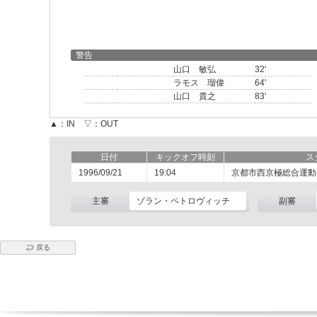
警告
山口 敏弘
32'
ラモス 瑠偉
64'
山口 貴之
83'
▲：IN ▽：OUT
日付
キックオフ時刻
ス
1996/09/21
19:04
京都市西京極総合運動
主審
ゾラン・ペトロヴィッチ
副審
戻る