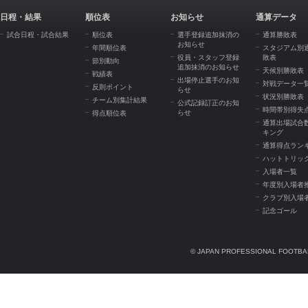
日程・結果
順位表
お知らせ
通算データ
試合日程・試合結果
順位表
選手登録追加抹消の
通算勝敗表
お知らせ
年間順位表
スタジアム別
役員・スタッフ登録
敗表
節別動向
追加抹消のお知らせ
天候別勝敗表
戦績表
出場停止選手のお知
対戦データ一
反則ポイント
らせ
状況別勝敗表
チーム別集計結果
公式記録訂正のお知
時間帯別得失
らせ
得点順位表
通算出場試合
キング
通算得点ラン
ハットトリッ
入場者一覧
年度別入場者
クラブ別入場
記念ゴール
© JAPAN PROFESSIONAL FOOTBAL