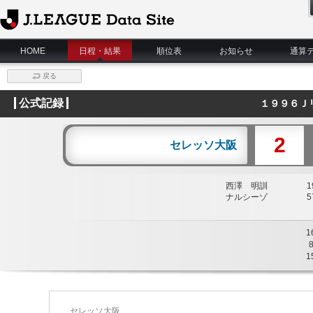
J.League Data Site
HOME
日程・結果
順位表
お知らせ
通算
戻る
公式記録
１９９６Ｊ
2
セレッソ大阪
西澤 明訓
19
ナルシーゾ
57
1
1
セレッソ大阪