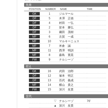
先発
POSITION
NUMBER
NAME
TIME
GK
1
ジルマール
DF
5
木澤 正徳
DF
4
村田 一弘
DF
2
皆本 勝弘
DF
3
藏田 茂樹
MF
6
古賀 一成
MF
10
マルキーニョス
MF
7
米倉 誠
MF
11
西澤 明訓
MF
8
森島 寛晃
FW
9
ナルシーゾ
控え
GK
16
武田 治郎
DF
12
塚本 明正
DF
13
百武 義成
MF
14
横山 貴之
FW
15
深川 友貴
交代
▽
ナルシーゾ
76'
▲
深川 友貴