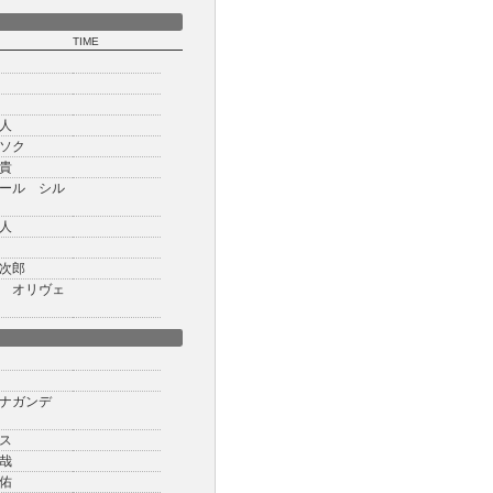
TIME
人
ソク
貴
ール シル
人
次郎
 オリヴェ
ーナガンデ
ス
哉
佑