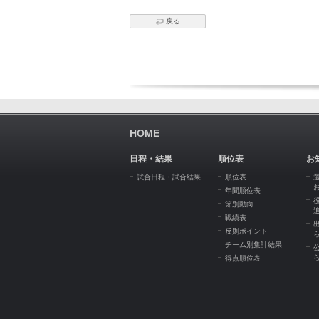
戻る
HOME
日程・結果
順位表
お
試合日程・試合結果
順位表
年間順位表
節別動向
戦績表
反則ポイント
チーム別集計結果
得点順位表