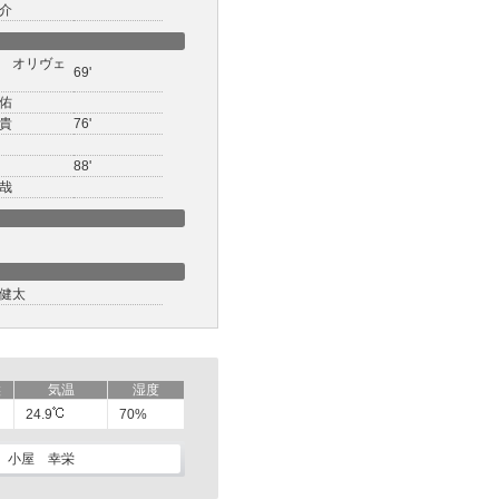
介
 オリヴェ
69'
佑
貴
76'
88'
哉
健太
候
気温
湿度
24.9
70%
小屋 幸栄