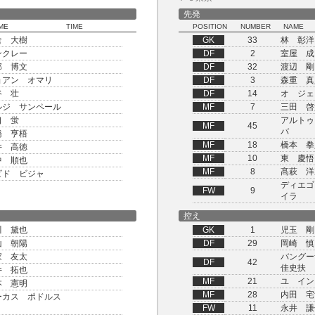
先発
ME
TIME
POSITION
NUMBER
NAME
倉 大樹
GK
33
林 彰洋
ンクレー
DF
2
室屋 成
部 博文
DF
32
渡辺 剛
ョアン オマリ
DF
3
森重 真
谷 壮
DF
14
オ ジェ
ルジ サンペール
MF
7
三田 啓
口 蛍
アルトゥ
MF
45
バ
橋 亨梧
MF
18
橋本 拳
井 高徳
MF
10
東 慶悟
中 順也
MF
8
髙萩 洋
ビド ビジャ
ディエゴ
FW
9
イラ
控え
川 黛也
GK
1
児玉 剛
山 朝陽
DF
29
岡崎 慎
家 友太
バング
DF
42
佳史扶
井 拓也
MF
21
ユ イン
本 憲明
MF
28
内田 宅
ーカス ポドルス
FW
11
永井 謙