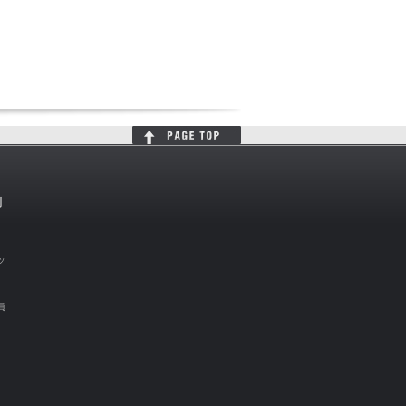
判
ッ
員