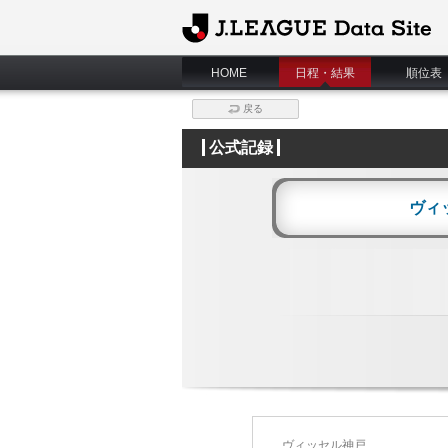
J.League Data Site
HOME
日程・結果
順位表
戻る
公式記録
ヴィ
ヴィッセル神戸