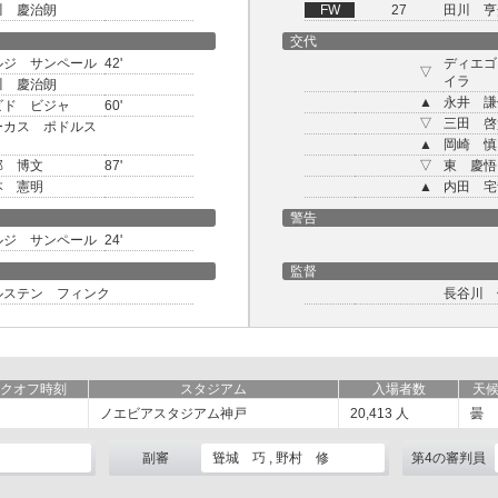
川 慶治朗
FW
27
田川 亨
交代
ルジ サンペール
42'
ディエゴ
▽
イラ
川 慶治朗
▲
永井 謙
ビド ビジャ
60'
▽
三田 啓
ーカス ポドルス
▲
岡崎 慎
部 博文
87'
▽
東 慶悟
本 憲明
▲
内田 宅
警告
ルジ サンペール
24'
監督
ルステン フィンク
長谷川 
クオフ時刻
スタジアム
入場者数
天
ノエビアスタジアム神戸
20,413
人
曇
副審
聳城 巧 , 野村 修
第4の審判員