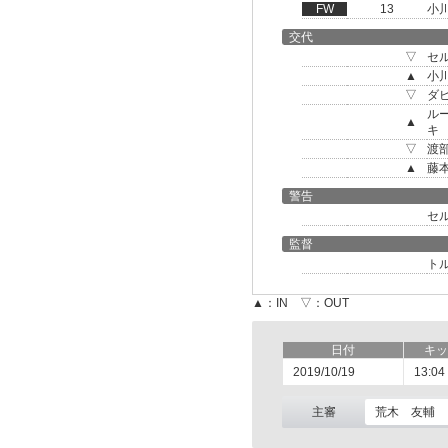
FW
13
小
交代
▽
セ
▲
小
▽
ダ
ル
▲
キ
▽
渡
▲
藤
警告
セ
監督
ト
▲：IN ▽：OUT
日付
キッ
2019/10/19
13:04
主審
荒木 友輔