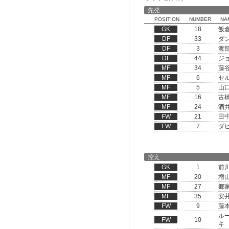
先発
POSITION
NUMBER
NA
GK
18
飯
DF
33
ダ
DF
3
渡
DF
44
ジ
MF
34
藤
MF
6
セ
MF
5
山
MF
16
古
MF
24
酒
FW
21
田
FW
7
ダ
控え
GK
1
前
MF
20
増
MF
27
郷
MF
35
安
FW
9
藤
ル
FW
10
キ