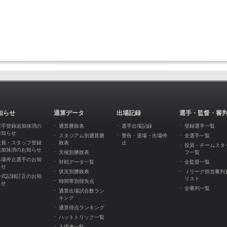
知らせ
通算データ
出場記録
選手・監督・審
選手登録追加抹消の
通算勝敗表
選手出場記録
登録選手一覧
お知らせ
スタジアム別通算勝
警告・退場・出場停
全選手一覧
役員・スタッフ登録
敗表
止
役員・チームスタ
追加抹消のお知らせ
天候別勝敗表
フ一覧
出場停止選手のお知
対戦データ一覧
全監督一覧
らせ
状況別勝敗表
Ｊリーグ担当審判
公式記録訂正のお知
リスト
時間帯別得失点
らせ
全審判一覧
通算出場試合数ラン
キング
通算得点ランキング
ハットトリック一覧
入場者一覧