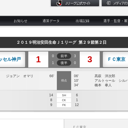
お知らせ
通算データ
出場記録
選手・監督・審
２０１９明治安田生命Ｊ１リーグ 第２９節第２日
0
前半
3
1
3
ッセル神戸
ＦＣ東京
1
後半
0
ジョアン オマリ
66'
06'
髙萩 洋次郎
10'
アルトゥール シル
得点
34'
橋本 拳人
14
6
SH
8
1
CK
9
12
FK
ＦＣ東京