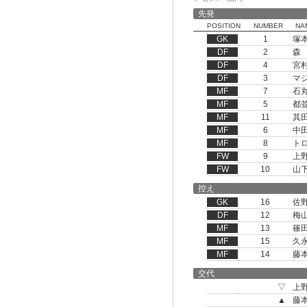
先発
POSITION
NUMBER
NA
GK
1
塚
DF
2
森
DF
4
宮
DF
3
マ
MF
7
石
MF
5
都
MF
11
其
MF
6
中
MF
8
ト
FW
9
上
FW
10
山
控え
GK
16
佐
DF
12
梅
MF
13
篠
MF
15
久
MF
14
藤
交代
▽
上
▲
藤