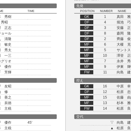
先発
ME
TIME
POSITION
NUMBER
NAME
本 秀樹
GK
1
真田 雅
 秀昭
DF
4
堀池 巧
村 正志
DF
3
安藤 正
ジョール
DF
8
森岡 隆
丸 清隆
DF
2
齊藤 俊
並 敏史
MF
6
大榎 克
田 秀太
MF
5
サントス
田 一三
MF
10
澤登 正
ログリオ
MF
7
永井 秀
野 優作
MF
9
伊東 輝
下 芳輝
FW
11
向島 建
控え
野 友昭
GK
16
中原 幸
山 修
DF
12
松原 忠
田 善之
MF
15
佐藤 由
永 辰徳
MF
13
杉本 雅
本 主税
FW
14
松原 良
交代
野 優作
45'
▽
向島 建
本 主税
▲
松原 良