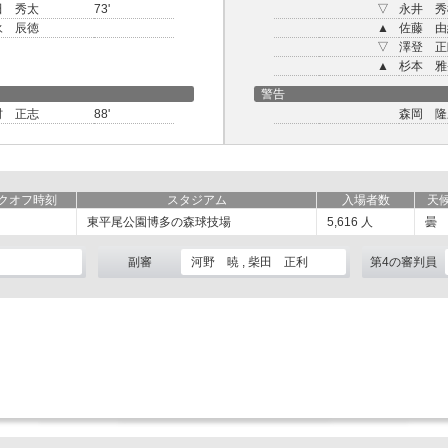
田 秀太
73'
▽
永井 秀
永 辰徳
▲
佐藤 由
▽
澤登 正
▲
杉本 雅
警告
村 正志
88'
森岡 隆
クオフ時刻
スタジアム
入場者数
天
東平尾公園博多の森球技場
5,616
人
曇
副審
河野 暁 , 柴田 正利
第4の審判員