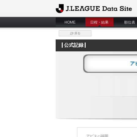
J.League Data Site
HOME
日程・結果
順位表
戻る
公式記録
ア
アビスパ福岡