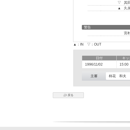
▽
其
▲
久
警告
宮
▲：IN ▽：OUT
日付
キッ
1996/11/02
15:00
主審
柿花 和夫
戻る