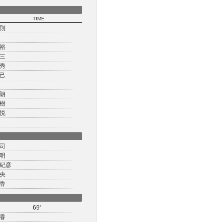
TIME
則
裕
三
秀
己
朗
樹
悦
司
明
紀彦
央
香
69'
香