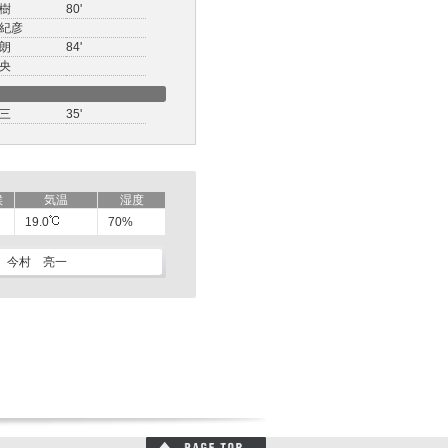
樹
80'
紀彦
朗
84'
央
三
35'
候
気温
湿度
19.0
70%
今村 亮一