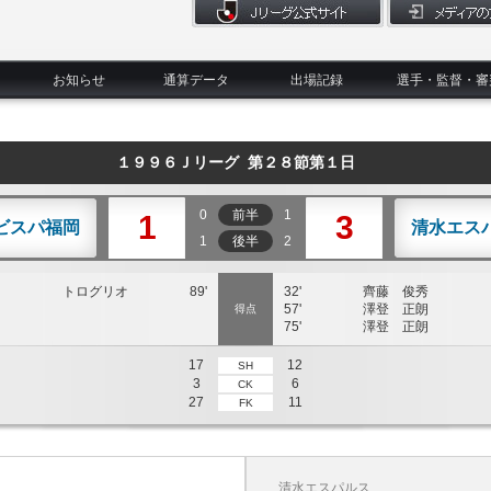
お知らせ
通算データ
出場記録
選手・監督・審
１９９６Ｊリーグ 第２８節第１日
0
前半
1
1
3
ビスパ福岡
清水エス
1
後半
2
トログリオ
89'
32'
齊藤 俊秀
57'
澤登 正朗
得点
75'
澤登 正朗
17
12
SH
3
6
CK
27
11
FK
清水エスパルス