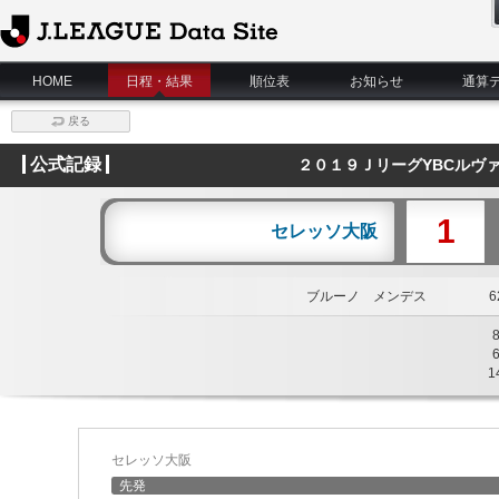
J.League Data Site
HOME
日程・結果
順位表
お知らせ
通算
戻る
公式記録
２０１９ＪリーグYBCルヴ
1
セレッソ大阪
ブルーノ メンデス
62
1
セレッソ大阪
先発