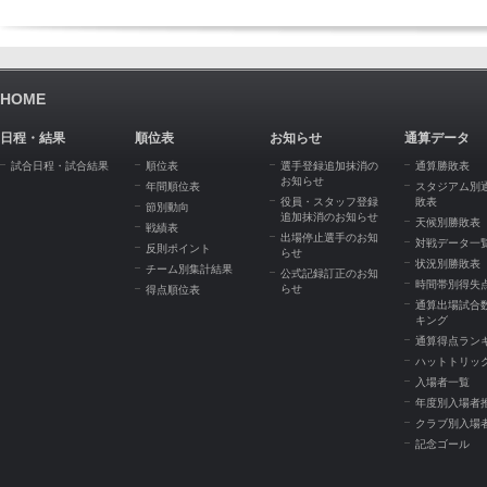
HOME
日程・結果
順位表
お知らせ
通算データ
試合日程・試合結果
順位表
選手登録追加抹消の
通算勝敗表
お知らせ
年間順位表
スタジアム別
役員・スタッフ登録
敗表
節別動向
追加抹消のお知らせ
天候別勝敗表
戦績表
出場停止選手のお知
対戦データ一
反則ポイント
らせ
状況別勝敗表
チーム別集計結果
公式記録訂正のお知
時間帯別得失
らせ
得点順位表
通算出場試合
キング
通算得点ラン
ハットトリッ
入場者一覧
年度別入場者
クラブ別入場
記念ゴール