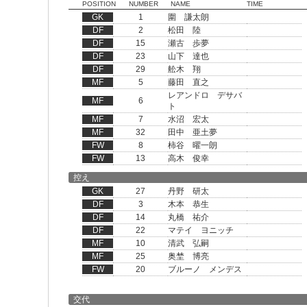
POSITION
NUMBER
NAME
TIME
GK
1
圍 謙太朗
DF
2
松田 陸
DF
15
瀬古 歩夢
DF
23
山下 達也
DF
29
舩木 翔
MF
5
藤田 直之
レアンドロ デサバ
MF
6
ト
MF
7
水沼 宏太
MF
32
田中 亜土夢
FW
8
柿谷 曜一朗
FW
13
高木 俊幸
控え
GK
27
丹野 研太
DF
3
木本 恭生
DF
14
丸橋 祐介
DF
22
マテイ ヨニッチ
MF
10
清武 弘嗣
MF
25
奥埜 博亮
FW
20
ブルーノ メンデス
交代