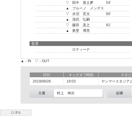
▽
田中 亜土夢
54'
▲
ブルーノ メンデス
▽
水沼 宏太
60'
▲
清武 弘嗣
▽
藤田 直之
81'
▲
奥埜 博亮
監督
ロティーナ
▲：IN ▽：OUT
日付
キックオフ時刻
スタジ
2019/06/26
19:03
ヤンマースタジア
主審
村上 伸次
副審
戻る