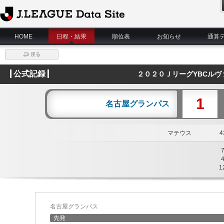
J.League Data Site
HOME
日程・結果
順位表
お知らせ
通算
戻る
公式記録
２０２０ＪリーグYBCルヴ
1
名古屋グランパス
マテウス
43
1
名古屋グランパス
先発