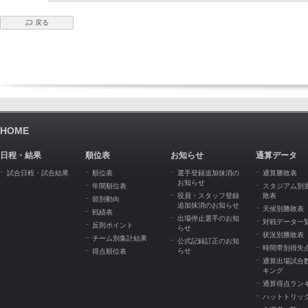
戻る
HOME
日程・結果
順位表
お知らせ
通算データ
試合日程・試合結果
順位表
選手登録追加抹消の
通算勝敗表
お知らせ
年間順位表
スタジアム別
役員・スタッフ登録
敗表
節別動向
追加抹消のお知らせ
天候別勝敗表
戦績表
出場停止選手のお知
対戦データ一
反則ポイント
らせ
状況別勝敗表
チーム別集計結果
公式記録訂正のお知
時間帯別得失
らせ
得点順位表
通算出場試合
キング
通算得点ラン
ハットトリッ