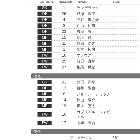
POSITION
NUMBER
NAME
TIME
GK
1
ランゲラック
DF
26
成瀬 竣平
DF
4
中谷 進之介
DF
3
丸山 祐市
DF
23
吉田 豊
MF
15
稲垣 祥
MF
11
阿部 浩之
MF
2
米本 拓司
FW
16
マテウス
FW
25
前田 直輝
FW
27
相馬 勇紀
控え
GK
21
武田 洋平
DF
13
藤井 陽也
MF
8
ジョアン シミッチ
MF
14
秋山 陽介
MF
19
青木 亮太
ガブリエル シャビ
FW
10
エル
FW
17
山﨑 凌吾
交代
▽
マテウス
66'