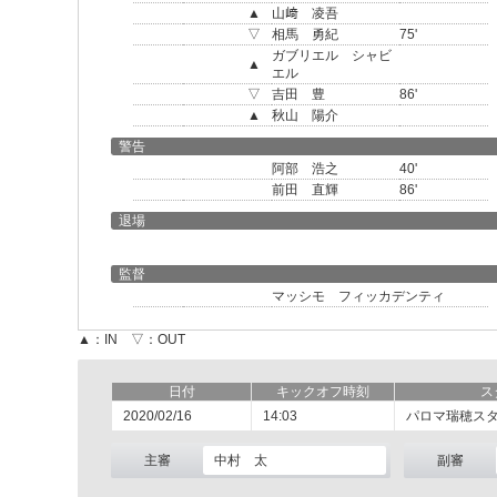
▲
山﨑 凌吾
▽
相馬 勇紀
75'
ガブリエル シャビ
▲
エル
▽
吉田 豊
86'
▲
秋山 陽介
警告
阿部 浩之
40'
前田 直輝
86'
退場
監督
マッシモ フィッカデンティ
▲：IN ▽：OUT
日付
キックオフ時刻
ス
2020/02/16
14:03
パロマ瑞穂ス
主審
中村 太
副審