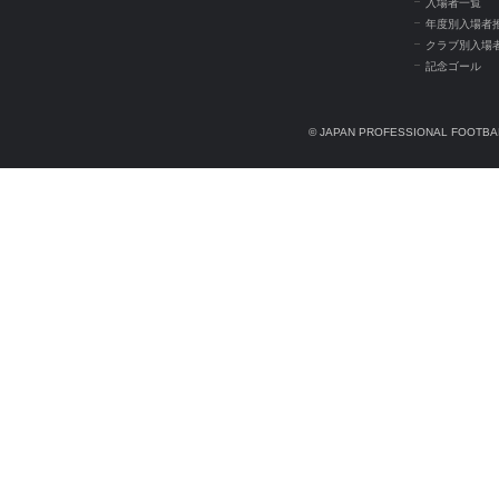
入場者一覧
年度別入場者
クラブ別入場
記念ゴール
© JAPAN PROFESSIONAL FOOTBAL