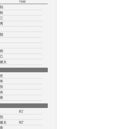
TIME
則
裕
三
秀
朗
樹
己
健太
史
幸
悦
央
香
81'
悦
健太
82'
香