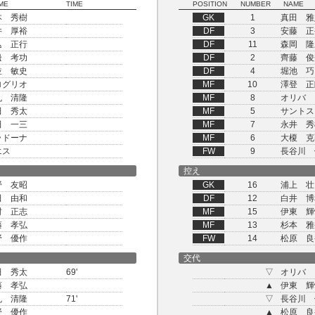
ME
TIME
POSITION
NUMBER
NAME
本 秀樹
GK
1
真田 雅
井 厚裕
DF
3
安藤 正
込 正行
DF
11
森岡 隆
邊 考功
DF
2
齊藤 俊
並 敏史
DF
4
堀池 巧
ログリオ
MF
10
澤登 正
丸 清隆
MF
8
オリバ
田 秀太
MF
5
サントス
田 一三
MF
7
永井 秀
ラドーナ
MF
6
大榎 克
エス
FW
9
長谷川 
控え
野 友昭
GK
16
浦上 壮
田 由和
DF
12
白井 博
村 正志
MF
15
伊東 輝
藤 孝弘
MF
13
杉本 雅
野 優作
FW
14
松原 良
交代
田 秀太
69'
▽
オリバ
藤 孝弘
▲
伊東 輝
丸 清隆
71'
▽
長谷川 
野 優作
▲
松原 良