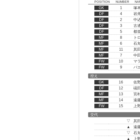
POSITION
NUMBER
NA
GK
1
塚
DF
4
岩
DF
2
中
DF
3
古
DF
5
都
MF
8
ト
MF
6
石
MF
11
其
MF
7
中
FW
10
マ
FW
9
バ
控え
GK
16
佐
DF
12
礒
MF
13
宮
MF
14
遠
FW
15
上
交代
▽
其
▲
遠
▽
石
▲
上