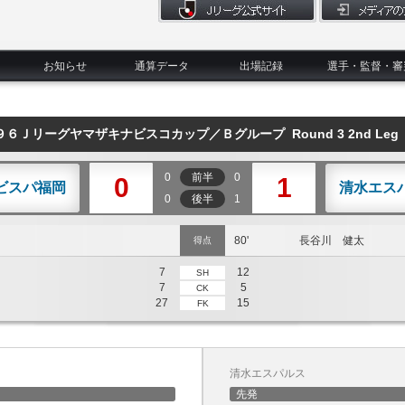
お知らせ
通算データ
出場記録
選手・監督・審
’９６Ｊリーグヤマザキナビスコカップ／Ｂグループ Round 3 2nd Leg
0
前半
0
0
1
ビスパ福岡
清水エス
0
後半
1
80'
長谷川 健太
得点
7
12
SH
7
5
CK
27
15
FK
清水エスパルス
先発