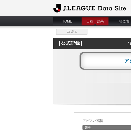
J.League Data Site
HOME
日程・結果
順位表
戻る
公式記録
ア
アビスパ福岡
先発