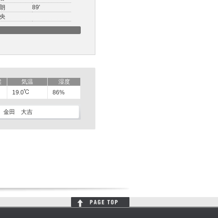
朗
89'
央
候
気温
湿度
19.0
86%
金田 大吉