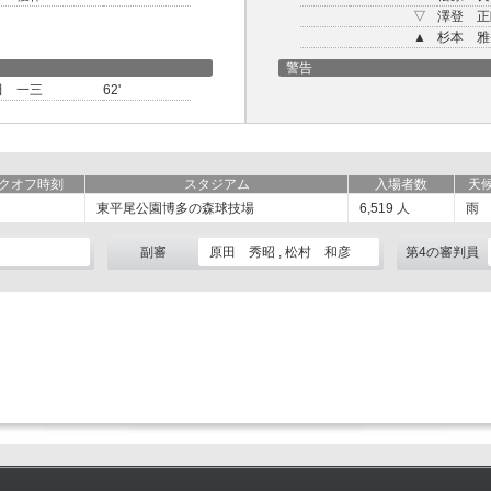
▽
澤登 正
▲
杉本 雅
警告
田 一三
62'
クオフ時刻
スタジアム
入場者数
天
東平尾公園博多の森球技場
6,519
人
雨
副審
原田 秀昭 , 松村 和彦
第4の審判員